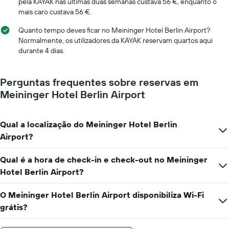
apresenta
pela KAYAK nas últimas duas semanas custava 56 €, enquanto o
o
mais caro custava 56 €.
número
de
Quanto tempo deves ficar no Meininger Hotel Berlin Airport?
dias
Normalmente, os utilizadores da KAYAK reservam quartos aqui
antes
durante 4 dias.
da
estadia
numa
Perguntas frequentes sobre reservas em
abcissa
Meininger Hotel Berlin Airport
O
gráfico
apresenta
Qual a localização do Meininger Hotel Berlin
o
preço
Airport?
médio
de
Qual é a hora de check-in e check-out no Meininger
um
Hotel Berlin Airport?
quarto
numa
ordenada
O Meininger Hotel Berlin Airport disponibiliza Wi-Fi
grátis?