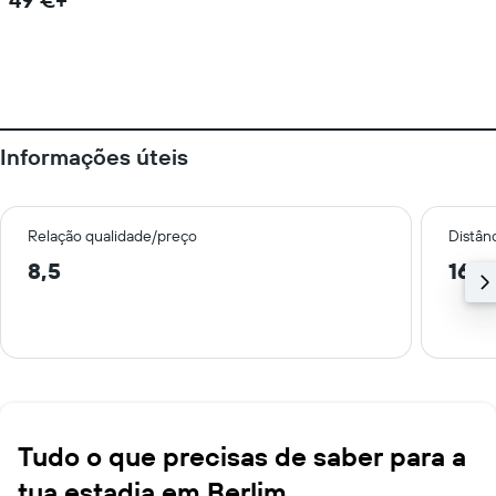
Informações úteis
Relação qualidade/preço
Distân
8,5
16,6
Tudo o que precisas de saber para a
tua estadia em Berlim