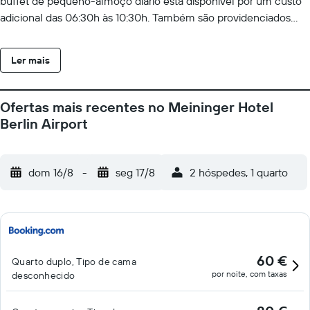
buffet de pequeno-almoço diário está disponível por um custo
adicional das 06:30h às 10:30h. Também são providenciados
pacotes de almoço, mediante pedido. Os hóspedes podem
relaxar no Salão Airliner, no bar ou no bistro. O estacionamento
Ler mais
privado acarreta um custo adicional.
Ofertas mais recentes no Meininger Hotel
Berlin Airport
dom 16/8
-
seg 17/8
2 hóspedes, 1 quarto
60 €
Quarto duplo, Tipo de cama
por noite, com taxas
desconhecido