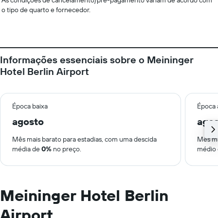
As condições de cancelamento/pré-pagamento variam de acordo com
o tipo de quarto e fornecedor.
Informações essenciais sobre o Meininger
Hotel Berlin Airport
Época baixa
Época 
agosto
ago
Mês mais barato para estadias, com uma descida
Mês ma
média de
0%
no preço.
médio
Meininger Hotel Berlin
Airport