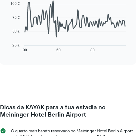
da
graphic.
chart
100 €
with
semana
90
O
data
75 €
gráfico
points.
apresenta
os
50 €
O
dias
gráfico
da
seguinte
25 €
semana
mostra
90
60
30
End
numa
of
como
interactive
abcissa
o
chart
O
preço
gráfico
de
apresenta
um
o
quarto
preço
muda
médio
perto
de
da
um
Dicas da KAYAK para a tua estadia no
data
quarto
da
Meininger Hotel Berlin Airport
numa
estadia
ordenada
O
gráfico
O quarto mais barato reservado no Meininger Hotel Berlin Airport