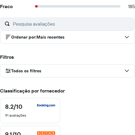
Fraco
185
Ordenar por
:
Mais recentes
Filtros
Todos os filtros
Classificação por fornecedor
8.2
/10
8.2
de
91 avaliações
10
9.1
/10
9.1