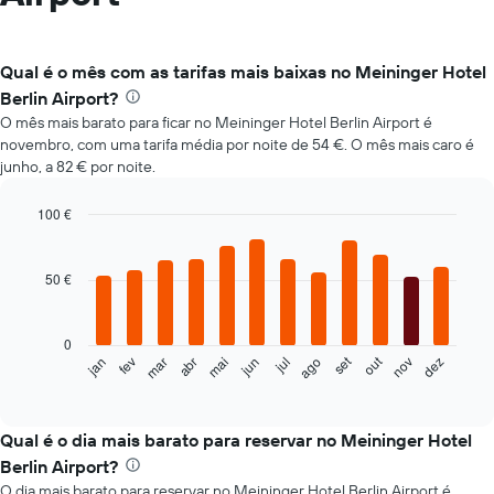
Qual é o mês com as tarifas mais baixas no Meininger Hotel
Berlin Airport?
O mês mais barato para ficar no Meininger Hotel Berlin Airport é
novembro, com uma tarifa média por noite de 54 €. O mês mais caro é
junho, a 82 € por noite.
100 €
Bar
Chart
graphic.
chart
with
50 €
12
bars.
0
O
set
out
fev
mai
ago
nov
mar
jun
dez
jan
abr
jul
gráfico
End
of
seguinte
interactive
apresenta
chart
o
Qual é o dia mais barato para reservar no Meininger Hotel
preço
Berlin Airport?
médio
O dia mais barato para reservar no Meininger Hotel Berlin Airport é