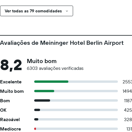
Ver todas as 79 comodidades
Avaliações de Meininger Hotel Berlin Airport
8,2
Muito bom
6303 avaliações verificadas
Excelente
255
Muito bom
1494
Bom
1187
OK
425
Razoável
328
Medíocre
131