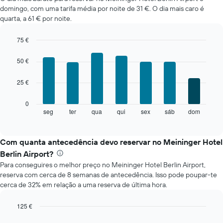
de
domingo, com uma tarifa média por noite de 31 €. O dia mais caro é
um
quarta, a 61 € por noite.
quarto
em
cada
75 €
mês
Bar
Chart
O
graphic.
chart
50 €
with
gráfico
7
apresenta
25 €
bars.
meses
numa
O
0
abcissa.
gráfico
seg
ter
qua
qui
sex
sáb
dom
End
O
of
seguinte
gráfico
interactive
apresenta
chart
apresenta
o
Com quanta antecedência devo reservar no Meininger Hotel
o
preço
preço
Berlin Airport?
médio
médio
Para conseguires o melhor preço no Meininger Hotel Berlin Airport,
de
de
reserva com cerca de 8 semanas de antecedência. Isso pode poupar-te
um
um
cerca de 32% em relação a uma reserva de última hora.
quarto
quarto
a
numa
cada
125 €
ordenada
dia
Line
Chart