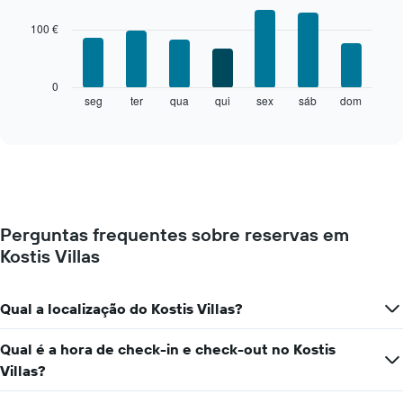
graphic.
chart
with
100 €
7
bars.
O
0
gráfico
seg
ter
qua
qui
sex
sáb
dom
End
of
seguinte
interactive
apresenta
chart
o
preço
médio
de
um
Perguntas frequentes sobre reservas em
quarto
Kostis Villas
a
cada
dia
da
Qual a localização do Kostis Villas?
semana
O
Qual é a hora de check-in e check-out no Kostis
gráfico
Villas?
apresenta
os