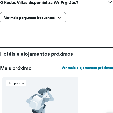
dias
O Kostis Villas disponibiliza Wi-Fi grátis?
da
semana
numa
Ver mais perguntas frequentes
abcissa
O
gráfico
apresenta
o
preço
médio
Hotéis e alojamentos próximos
de
um
quarto
Mais próximo
Ver mais alojamentos próximos
numa
ordenada
Temporada