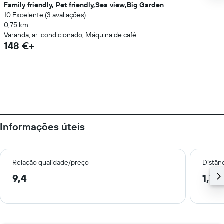
Family friendly, Pet friendly,Sea view,Big Garden
10 Excelente (3 avaliações)
0,75 km
Varanda, ar-condicionado, Máquina de café
148 €+
Informações úteis
Relação qualidade/preço
Distân
9,4
1,7 