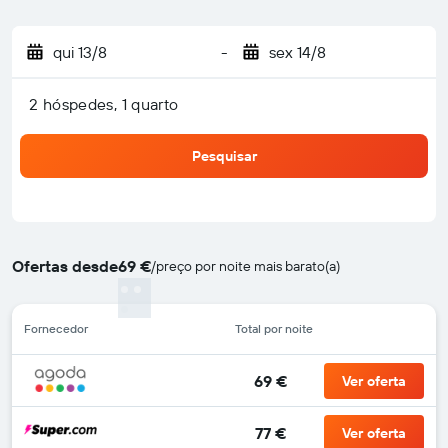
qui 13/8
-
sex 14/8
2 hóspedes, 1 quarto
Pesquisar
Ofertas desde
69 €
/
preço por noite mais barato(a)
Fornecedor
Total por noite
69 €
Ver oferta
77 €
Ver oferta