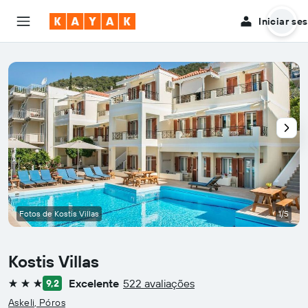
Iniciar se
Fotos de Kostis Villas
1/5
Kostis Villas
Excelente
522 avaliações
9,2
3 estrelas
Askeli, Póros