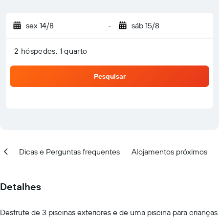
sex 14/8
-
sáb 15/8
2 hóspedes, 1 quarto
Pesquisar
ção
Dicas e Perguntas frequentes
Alojamentos próximos
Detalhes
Desfrute de 3 piscinas exteriores e de uma piscina para crianças