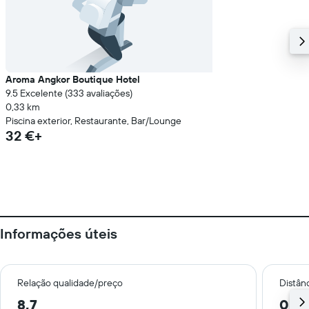
Aroma Angkor Boutique Hotel
9.5 Excelente (333 avaliações)
0,33 km
Piscina exterior, Restaurante, Bar/Lounge
32 €+
Informações úteis
Relação qualidade/preço
Distân
8,7
0,8