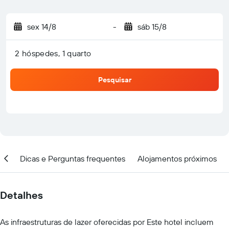
sex 14/8
-
sáb 15/8
2 hóspedes, 1 quarto
Pesquisar
ção
Dicas e Perguntas frequentes
Alojamentos próximos
Detalhes
As infraestruturas de lazer oferecidas por Este hotel incluem