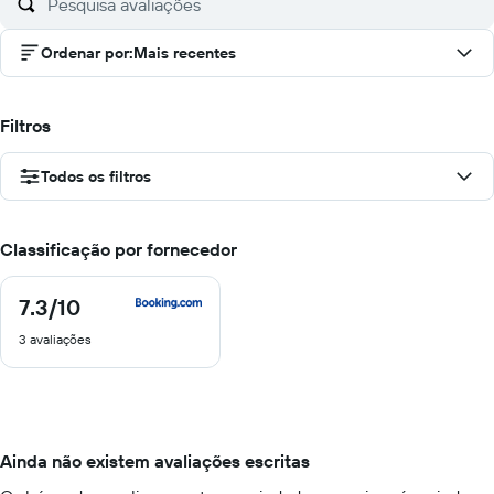
Ordenar por
:
Mais recentes
Filtros
Todos os filtros
Classificação por fornecedor
7.3
/10
7.3
de
3 avaliações
10
Ainda não existem avaliações escritas