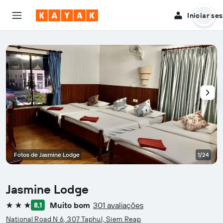
Iniciar se
Fotos de Jasmine Lodge
1/24
Jasmine Lodge
Muito bom
301 avaliações
8,1
3 estrelas
National Road N 6, 307 Taphul, Siem Reap