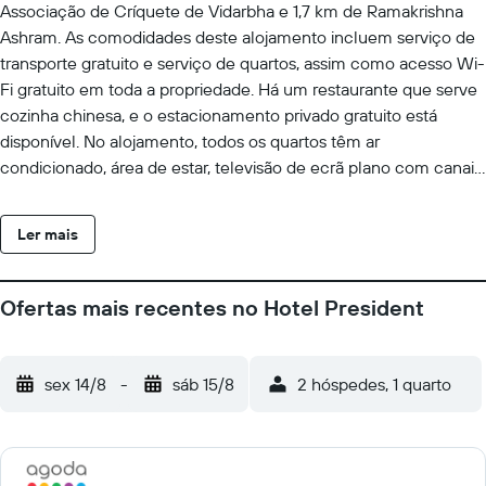
Associação de Críquete de Vidarbha e 1,7 km de Ramakrishna
Ashram. As comodidades deste alojamento incluem serviço de
transporte gratuito e serviço de quartos, assim como acesso Wi-
Fi gratuito em toda a propriedade. Há um restaurante que serve
cozinha chinesa, e o estacionamento privado gratuito está
disponível. No alojamento, todos os quartos têm ar
condicionado, área de estar, televisão de ecrã plano com canais
por cabo, cofre e uma casa de banho privativa com chuveiro.
No alojamento, cada quarto inclui roupa de cama e toalhas.
Ler mais
Hotel President disponibiliza pequeno-almoço buffet ou
vegetariano. Os funcionários da receção falam inglês, hindi e
marata, e estão disponíveis para ajudar 24 horas por dia. Hotel
Ofertas mais recentes no Hotel President
President tem vários pontos de interesse populares nas suas
proximidades, incluindo Forte Sitabuldi, Zero Mile Stone Nagpur
(monumento) e Estação Ferroviária de Nagpur. O Aeroporto
sex 14/8
-
sáb 15/8
2 hóspedes, 1 quarto
Internacional de Dr. Babasaheb Ambedkar fica a 7 km de
distância.