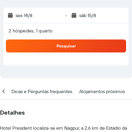
sex 14/8
-
sáb 15/8
2 hóspedes, 1 quarto
Pesquisar
ção
Dicas e Perguntas frequentes
Alojamentos próximos
Detalhes
Hotel President localiza-se em Nagpur, a 2,6 km de Estádio da