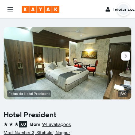
Iniciar se
Fotos de Hotel President
1/20
Hotel President
Bom
94 avaliações
7,0
3 estrelas
Modi Number 3, Sitabuldi, Nagpur