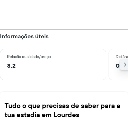
Informações úteis
Relação qualidade/preço
Distân
8,2
0,7 
Tudo o que precisas de saber para a
tua estadia em Lourdes