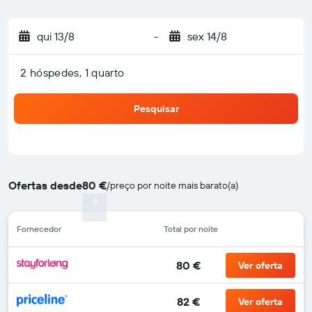
qui 13/8
-
sex 14/8
2 hóspedes, 1 quarto
Pesquisar
Ofertas desde
80 €
/
preço por noite mais barato(a)
Fornecedor
Total por noite
80 €
Ver oferta
82 €
Ver oferta