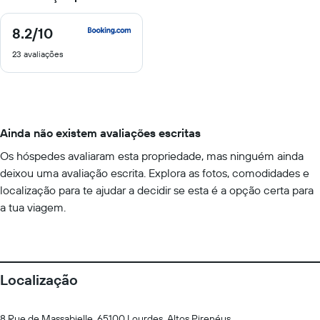
8.2
/10
8.2
de
23 avaliações
10
Ainda não existem avaliações escritas
Os hóspedes avaliaram esta propriedade, mas ninguém ainda
deixou uma avaliação escrita. Explora as fotos, comodidades e
localização para te ajudar a decidir se esta é a opção certa para
a tua viagem.
Localização
8 Rue de Massabielle, 65100 Lourdes, Altos Pirenéus