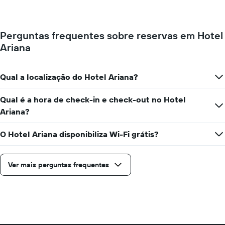
apresenta
médio
o
de
preço
um
médio
Perguntas frequentes sobre reservas em Hotel
quarto
de
Ariana
a
um
cada
quarto
dia
numa
da
Qual a localização do Hotel Ariana?
ordenada
semana
O
Qual é a hora de check-in e check-out no Hotel
gráfico
Ariana?
apresenta
os
dias
O Hotel Ariana disponibiliza Wi-Fi grátis?
da
semana
numa
Ver mais perguntas frequentes
abcissa
O
gráfico
apresenta
o
preço