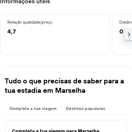
Informações úteis
Relação qualidade/preço
Distân
4,7
0,6
Tudo o que precisas de saber para a
tua estadia em Marselha
Completa a tua viagem
Destinos populares
Completa a tua viagem para Marselha