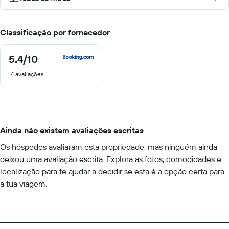
Classificação por fornecedor
5.4
/10
5.4
de
14 avaliações
10
Ainda não existem avaliações escritas
Os hóspedes avaliaram esta propriedade, mas ninguém ainda
deixou uma avaliação escrita. Explora as fotos, comodidades e
localização para te ajudar a decidir se esta é a opção certa para
a tua viagem.