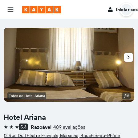
Iniciar se
Fotos de Hotel Ariana
1/15
Hotel Ariana
Razoável
489 avaliações
5,3
3 estrelas
12 Rue Du Théatre Français, Marselha, Bouches-du-Rhône