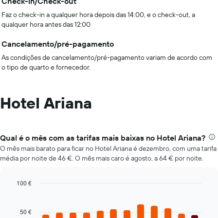
Check-in/Check-out
Faz o check-in a qualquer hora depois das 14:00, e o check-out, a
qualquer hora antes das 12:00
Cancelamento/pré-pagamento
As condições de cancelamento/pré-pagamento variam de acordo com
o tipo de quarto e fornecedor.
Hotel Ariana
Qual é o mês com as tarifas mais baixas no Hotel Ariana?
O mês mais barato para ficar no Hotel Ariana é dezembro, com uma tarifa
média por noite de 46 €. O mês mais caro é agosto, a 64 € por noite.
100 €
Bar
Chart
graphic.
chart
with
50 €
12