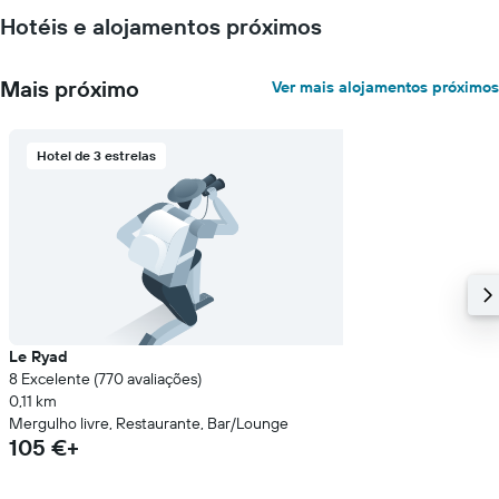
médio
Hotéis e alojamentos próximos
de
um
quarto
Mais próximo
Ver mais alojamentos próximos
numa
ordenada
Hotel de 3 estrelas
Le Ryad
8 Excelente (770 avaliações)
0,11 km
Mergulho livre, Restaurante, Bar/Lounge
105 €+