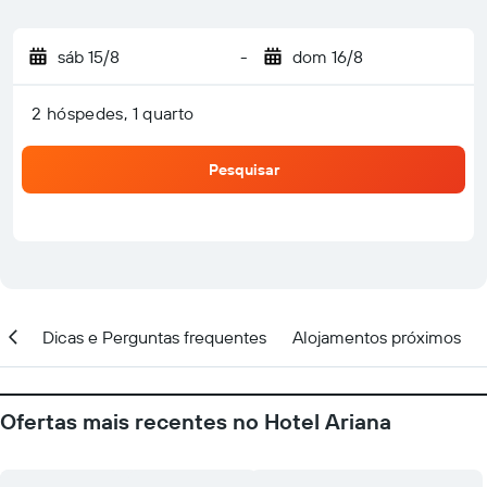
sáb 15/8
-
dom 16/8
2 hóspedes, 1 quarto
Pesquisar
ção
Dicas e Perguntas frequentes
Alojamentos próximos
Ofertas mais recentes no Hotel Ariana