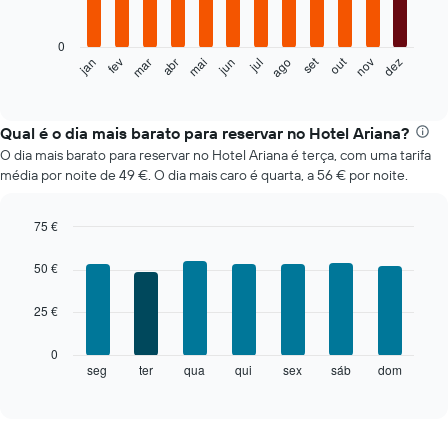
bars.
0
O
set
out
fev
mai
ago
nov
mar
jun
dez
jan
abr
jul
gráfico
End
of
seguinte
interactive
apresenta
chart
o
Qual é o dia mais barato para reservar no Hotel Ariana?
preço
O dia mais barato para reservar no Hotel Ariana é terça, com uma tarifa
médio
média por noite de 49 €. O dia mais caro é quarta, a 56 € por noite.
de
um
quarto
75 €
em
Bar
Chart
cada
graphic.
chart
50 €
mês
with
7
O
25 €
bars.
gráfico
apresenta
O
0
meses
gráfico
seg
ter
qua
qui
sex
sáb
dom
End
numa
of
seguinte
abcissa.
interactive
apresenta
chart
O
o
gráfico
preço