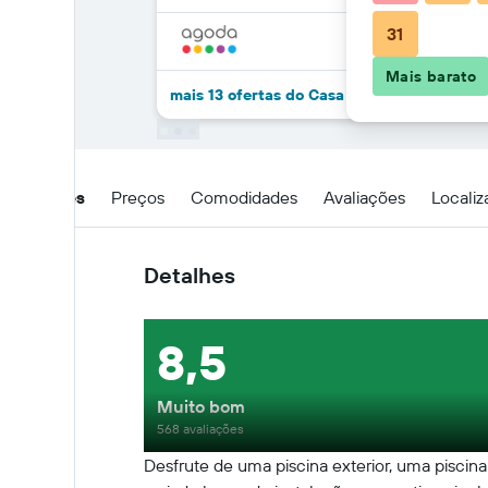
31
Mais barato
mais 13 ofertas do Casa Hintze Ribeiro
Detalhes
Preços
Comodidades
Avaliações
Locali
Detalhes
8,5
Muito bom
568 avaliações
Desfrute de uma piscina exterior, uma pisci