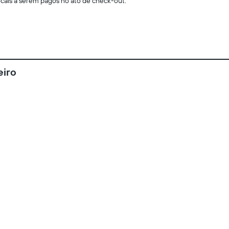
locais a serem pagos no ato de check-out.
eiro