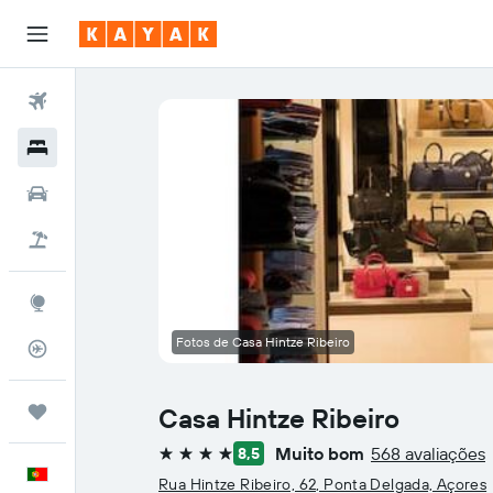
Voos
Hotéis
Carros
Voo+Hotel
Explore
Fotos de Casa Hintze Ribeiro
Monitorizador de voos
Trips
Casa Hintze Ribeiro
Muito bom
568 avaliações
8,5
4 estrelas
Português
Rua Hintze Ribeiro, 62, Ponta Delgada, Açores