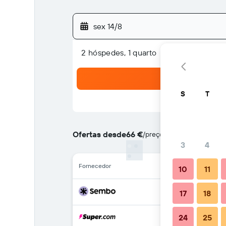
sex 14/8
2 hóspedes, 1 quarto
S
T
Ofertas desde
66 €
/
preço por noite mais barat
3
4
Fornecedor
10
11
17
18
24
25