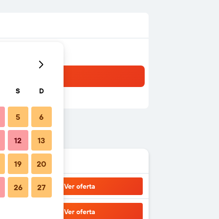
S
D
5
6
12
13
19
20
Ver oferta
26
27
Ver oferta