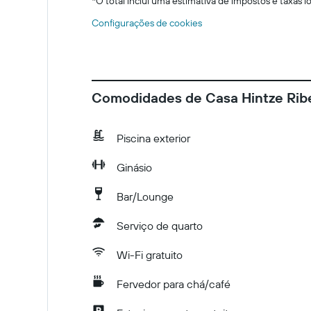
*
O total inclui uma estimativa de impostos e taxas 
Configurações de cookies
Comodidades de Casa Hintze Rib
Piscina exterior
Ginásio
Bar/Lounge
Serviço de quarto
Wi-Fi gratuito
Fervedor para chá/café