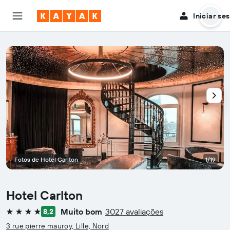
Iniciar se
Fotos de Hotel Carlton
1/19
Hotel Carlton
Muito bom
3027 avaliações
8,2
4 estrelas
3 rue pierre mauroy, Lille, Nord