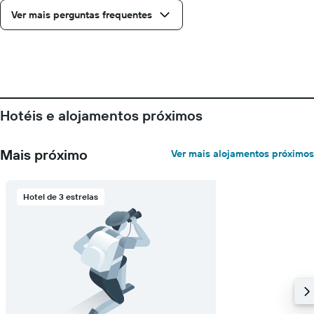
da
Ver mais perguntas frequentes
estadia
numa
abcissa
O
gráfico
apresenta
o
Hotéis e alojamentos próximos
preço
médio
de
Mais próximo
Ver mais alojamentos próximos
um
quarto
numa
ordenada
Hotel de 3 estrelas