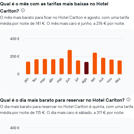
Qual é o mês com as tarifas mais baixas no Hotel
Carlton?
O mês mais barato para ficar no Hotel Carlton é agosto, com uma tarifa
média por noite de 141 €. O mês mais caro é junho, a 276 € por noite.
400 €
Bar
Chart
graphic.
chart
with
200 €
12
bars.
0
O
set
out
fev
mai
ago
nov
mar
jun
dez
jan
abr
jul
gráfico
End
of
seguinte
interactive
apresenta
chart
o
Qual é o dia mais barato para reservar no Hotel Carlton?
preço
O dia mais barato para reservar no Hotel Carlton é quinta, com uma tarifa
médio
média por noite de 115 €. O dia mais caro é sábado, a 311 € por noite.
de
um
quarto
400 €
em