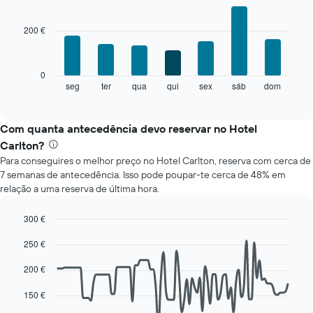
Bar
Chart
cada
graphic.
chart
mês
with
200 €
7
O
bars.
gráfico
apresenta
O
0
meses
gráfico
seg
ter
qua
qui
sex
sáb
dom
End
numa
of
seguinte
abcissa.
interactive
apresenta
chart
O
o
Com quanta antecedência devo reservar no Hotel
gráfico
preço
apresenta
Carlton?
médio
o
Para conseguires o melhor preço no Hotel Carlton, reserva com cerca de
de
preço
7 semanas de antecedência. Isso pode poupar-te cerca de 48% em
um
médio
relação a uma reserva de última hora.
quarto
de
a
um
cada
300 €
quarto
dia
Line
numa
Chart
250 €
da
graphic.
chart
ordenada
with
semana
90
200 €
O
data
gráfico
points.
150 €
apresenta
os