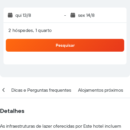
qui 13/8
-
sex 14/8
2 hóspedes, 1 quarto
Pesquisar
ção
Dicas e Perguntas frequentes
Alojamentos próximos
Detalhes
As infraestruturas de lazer oferecidas por Este hotel incluem