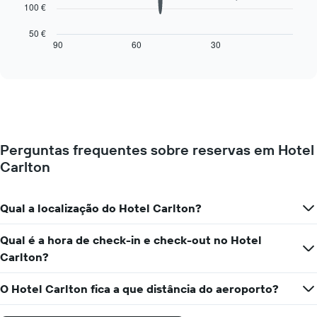
O
100 €
dias
gráfico
da
seguinte
50 €
semana
mostra
90
60
30
End
numa
of
como
interactive
abcissa
o
chart
O
preço
gráfico
de
apresenta
um
o
quarto
preço
muda
médio
Perguntas frequentes sobre reservas em Hotel
perto
de
Carlton
da
um
data
quarto
da
numa
estadia
Qual a localização do Hotel Carlton?
ordenada
O
gráfico
Qual é a hora de check-in e check-out no Hotel
apresenta
Carlton?
o
número
de
O Hotel Carlton fica a que distância do aeroporto?
dias
antes