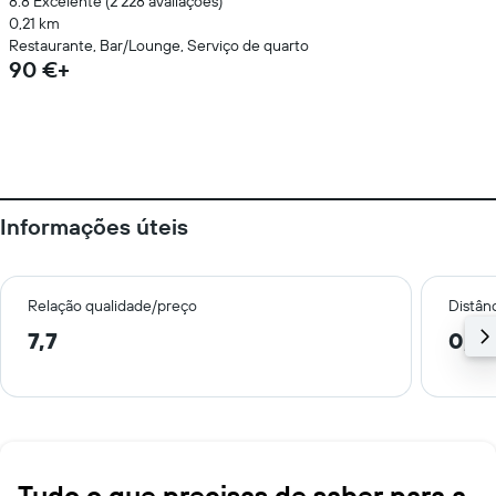
8.8 Excelente (2 228 avaliações)
0,21 km
Restaurante, Bar/Lounge, Serviço de quarto
90 €+
Informações úteis
Relação qualidade/preço
Distân
7,7
0,6
Tudo o que precisas de saber para a