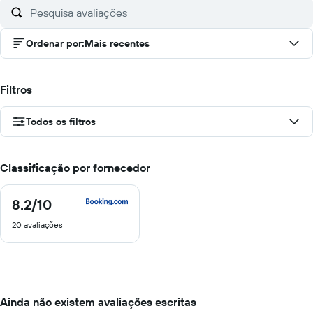
Ordenar por
:
Mais recentes
Filtros
Todos os filtros
Classificação por fornecedor
8.2
/10
8.2
de
20 avaliações
10
Ainda não existem avaliações escritas