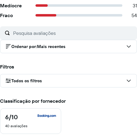
Medíocre
31
Fraco
54
Ordenar por
:
Mais recentes
Filtros
Todos os filtros
Classificação por fornecedor
6
/10
6
de
40 avaliações
10