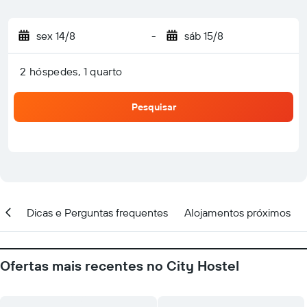
sex 14/8
-
sáb 15/8
2 hóspedes, 1 quarto
Pesquisar
ção
Dicas e Perguntas frequentes
Alojamentos próximos
Ofertas mais recentes no City Hostel