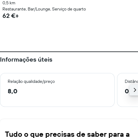
0,5 km
Restaurante, Bar/Lounge, Serviço de quarto
62 €+
Informações úteis
Relação qualidade/preço
Distân
8,0
0,4
Tudo o que precisas de saber para a