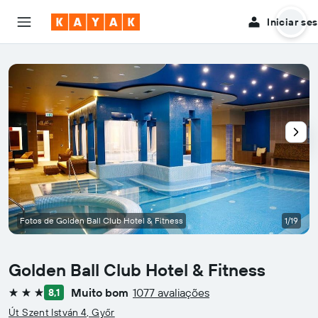
Iniciar se
Fotos de Golden Ball Club Hotel & Fitness
1/19
Golden Ball Club Hotel & Fitness
Muito bom
1077 avaliações
8,1
3 estrelas
Út Szent István 4, Győr