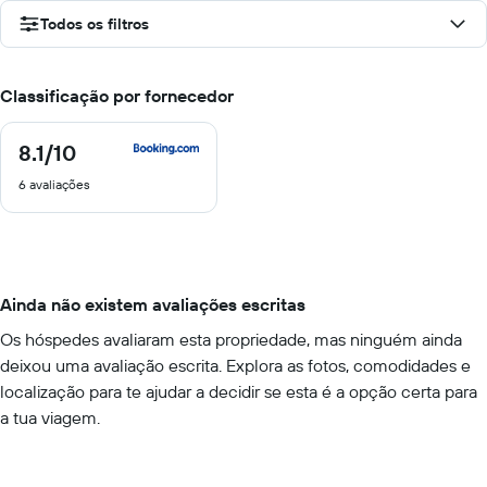
Todos os filtros
Classificação por fornecedor
8.1
/10
8.1
de
6 avaliações
10
Ainda não existem avaliações escritas
Os hóspedes avaliaram esta propriedade, mas ninguém ainda
deixou uma avaliação escrita. Explora as fotos, comodidades e
localização para te ajudar a decidir se esta é a opção certa para
a tua viagem.