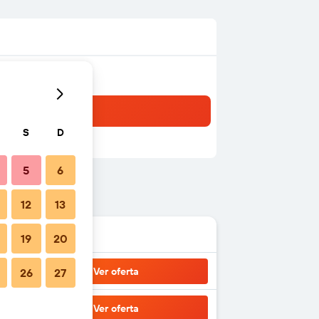
S
D
5
6
12
13
19
20
Ver oferta
26
27
Ver oferta