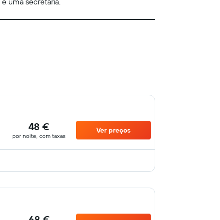
 e uma secretária.
48 €
Ver preços
por noite, com taxas
68 €