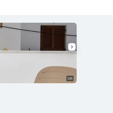
1/25
Outra