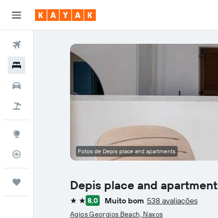
Voos
Hotéis
Carros
Voo+Hotel
Explore
Fotos de Depis place and apartments
Monitorizador de voos
Trips
Depis place and apartment
Muito bom
538 avaliações
8,0
2 estrelas
Agios Georgios Beach, Naxos