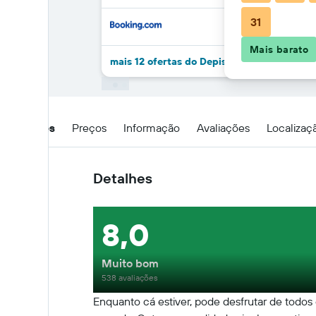
31
Mais barato
mais 12 ofertas do Depis place and apartm
Detalhes
Preços
Informação
Avaliações
Localizaç
Detalhes
8,0
Muito bom
538 avaliações
Enquanto cá estiver, pode desfrutar de todos 