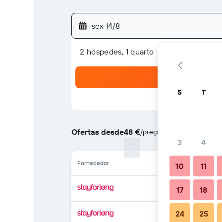
sex 14/8
2 hóspedes, 1 quarto
S
T
Ofertas desde
48 €
/
preço por noite mais barat
3
4
Fornecedor
10
11
17
18
24
25