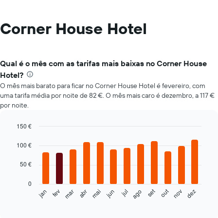
Corner House Hotel
Qual é o mês com as tarifas mais baixas no Corner House
Hotel?
O mês mais barato para ficar no Corner House Hotel é fevereiro, com
uma tarifa média por noite de 82 €. O mês mais caro é dezembro, a 117 €
por noite.
150 €
Bar
Chart
graphic.
chart
100 €
with
12
50 €
bars.
0
O
set
out
fev
mai
ago
nov
mar
jun
dez
jan
abr
jul
gráfico
End
of
seguinte
interactive
apresenta
chart