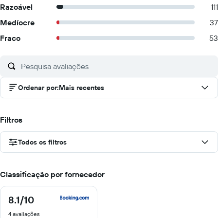
Razoável
111
Medíocre
37
Fraco
53
Ordenar por
:
Mais recentes
Filtros
Todos os filtros
Classificação por fornecedor
8.1
/10
8.1
de
4 avaliações
10