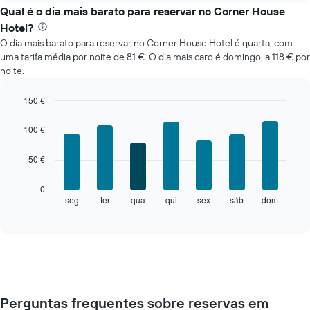
o
Qual é o dia mais barato para reservar no Corner House
preço
Hotel?
médio
O dia mais barato para reservar no Corner House Hotel é quarta, com
de
uma tarifa média por noite de 81 €. O dia mais caro é domingo, a 118 € por
um
noite.
quarto
em
cada
150 €
mês
Bar
Chart
O
graphic.
chart
100 €
with
gráfico
7
apresenta
50 €
bars.
meses
numa
O
0
abcissa.
gráfico
seg
ter
qua
qui
sex
sáb
dom
End
O
of
seguinte
gráfico
interactive
apresenta
chart
apresenta
o
o
preço
preço
médio
médio
de
de
um
um
Perguntas frequentes sobre reservas em
quarto