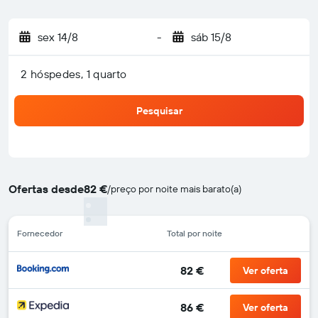
sex 14/8
-
sáb 15/8
2 hóspedes, 1 quarto
Pesquisar
Ofertas desde
82 €
/
preço por noite mais barato(a)
Fornecedor
Total por noite
82 €
Ver oferta
86 €
Ver oferta