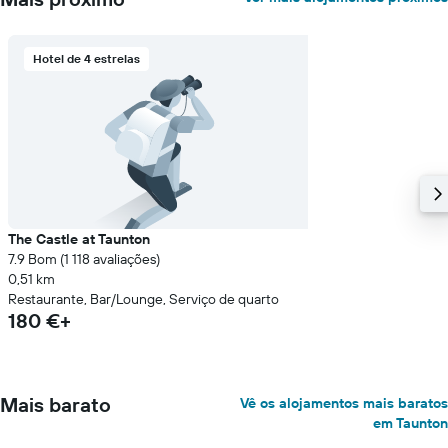
numa
ordenada
Hotel de 4 estrelas
The Castle at Taunton
7.9 Bom (1 118 avaliações)
0,51 km
Restaurante, Bar/Lounge, Serviço de quarto
180 €+
Mais barato
Vê os alojamentos mais baratos
em Taunton