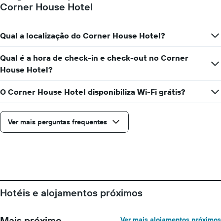
quarto
Corner House Hotel
a
numa
cada
ordenada
dia
da
Qual a localização do Corner House Hotel?
semana
O
Qual é a hora de check-in e check-out no Corner
gráfico
House Hotel?
apresenta
os
dias
O Corner House Hotel disponibiliza Wi-Fi grátis?
da
semana
numa
Ver mais perguntas frequentes
abcissa
O
gráfico
apresenta
o
preço
médio
Hotéis e alojamentos próximos
de
um
quarto
Mais próximo
Ver mais alojamentos próximos