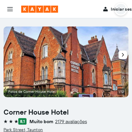
Iniciar se
Fotos de Corner House Hotel
1/12
Corner House Hotel
Muito bom
2179 avaliações
8,1
3 estrelas
Park Street, Taunton