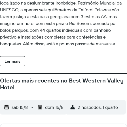
localizado na deslumbrante Ironbridge, Patrimônio Mundial da
UNESCO, a apenas seis quilômetros de Telford. Palavras não
fazem justiça a esta casa georgiana com 3 estrelas AA, mas
imagine um hotel com vista para o Rio Severn, cercado por
belos parques, com 44 quartos individuais com banheiro
privativo e instalações completas para conferências e
banquetes. Além disso, está a poucos passos de museus e
atrações que mostram a história e o patrimônio industrial desta
área mundialmente famosa. O cenário perfeito, não é? O
Ler mais
Restaurante Chez Maw, premiado com 2 Rosetas AA, oferece
um menu à la carte completo com uma seleção de cozinha
europeia moderna e vistas deslumbrantes para o vale (assim
Ofertas mais recentes no Best Western Valley
como o bar adjacente), proporcionando uma experiência única
Hotel
e relaxante para todos os hóspedes. Excelente serviço, comida
premiada em uma localização fantástica. uma combinação que
torna este hotel quase indescritível! Aproveite sua estadia.
sáb 15/8
-
dom 16/8
2 hóspedes, 1 quarto