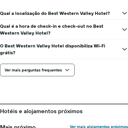
cada
dia
da
Qual a localização do Best Western Valley Hotel?
semana
O
Qual é a hora de check-in e check-out no Best
gráfico
Western Valley Hotel?
apresenta
os
dias
O Best Western Valley Hotel disponibiliza Wi-Fi
da
grátis?
semana
numa
abcissa
Ver mais perguntas frequentes
O
gráfico
apresenta
o
preço
médio
de
um
Hotéis e alojamentos próximos
quarto
numa
ordenada
Mais próximo
Ver mais alojamentos próximos