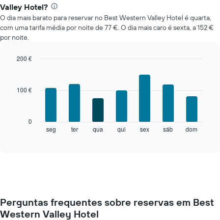
Valley Hotel?
O dia mais barato para reservar no Best Western Valley Hotel é quarta,
com uma tarifa média por noite de 77 €. O dia mais caro é sexta, a 152 €
por noite.
200 €
Bar
Chart
graphic.
chart
with
100 €
7
bars.
O
0
gráfico
seg
ter
qua
qui
sex
sáb
dom
End
of
seguinte
interactive
apresenta
chart
o
preço
médio
de
um
Perguntas frequentes sobre reservas em Best
quarto
Western Valley Hotel
a