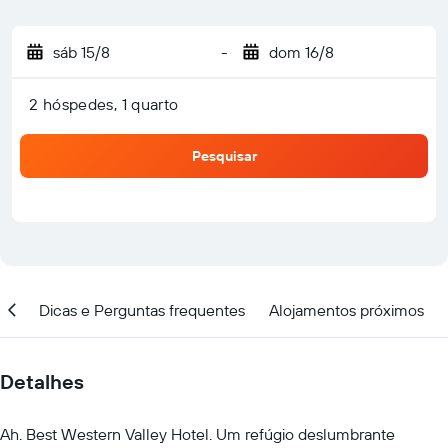
sáb 15/8
-
dom 16/8
2 hóspedes, 1 quarto
Pesquisar
ção
Dicas e Perguntas frequentes
Alojamentos próximos
Detalhes
Ah. Best Western Valley Hotel. Um refúgio deslumbrante