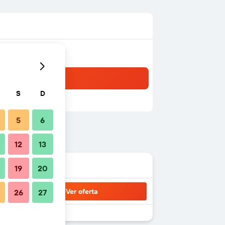
S
D
5
6
12
13
19
20
Ver oferta
26
27