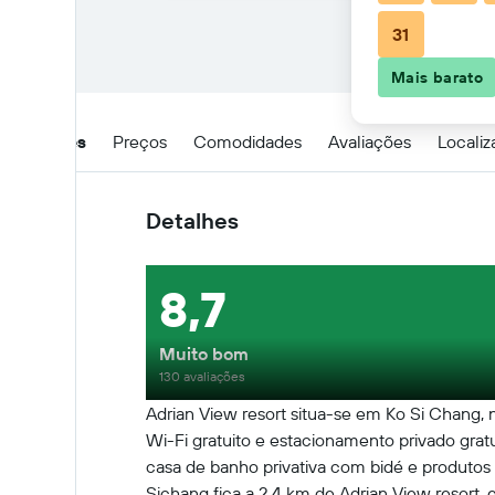
31
Mais barato
Detalhes
Preços
Comodidades
Avaliações
Locali
Detalhes
8,7
Muito bom
130 avaliações
Adrian View resort situa-se em Ko Si Chang,
Wi-Fi gratuito e estacionamento privado gra
casa de banho privativa com bidé e produtos 
Sichang fica a 2,4 km de Adrian View resort,