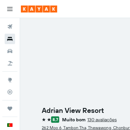
Voos
Hotéis
Carros
Voo+Hotel
Explore
Monitorizador de voos
Trips
Adrian View Resort
Muito bom
130 avaliações
8,7
2 estrelas
Português
262 Moo 6, Tambon Tha, Thewawong, Chonbur