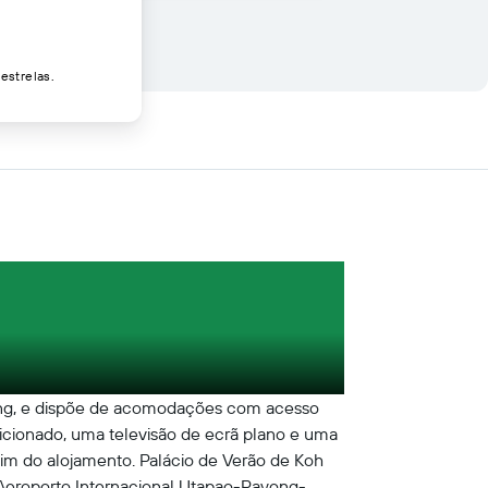
estrelas.
hang, e dispõe de acomodações com acesso
icionado, uma televisão de ecrã plano e uma
dim do alojamento. Palácio de Verão de Koh
O Aeroporto Internacional Utapao-Rayong-