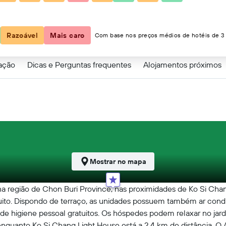
Razoável
Mais caro
Com base nos preços médios de hotéis de 3 
zação
Dicas e Perguntas frequentes
Alojamentos próximos
Mostrar no mapa
 na região de Chon Buri Province, nas proximidades de Ko Si C
tuito. Dispondo de terraço, as unidades possuem também ar cond
de higiene pessoal gratuitos. Os hóspedes podem relaxar no jar
 enquanto Ko Si Chang Light House está a 2,4 km de distância. 