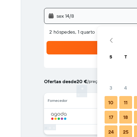
sex 14/8
2 hóspedes, 1 quarto
S
T
Ofertas desde
20 €
/
preço por noite mais bara
3
4
Fornecedor
10
11
17
18
24
25