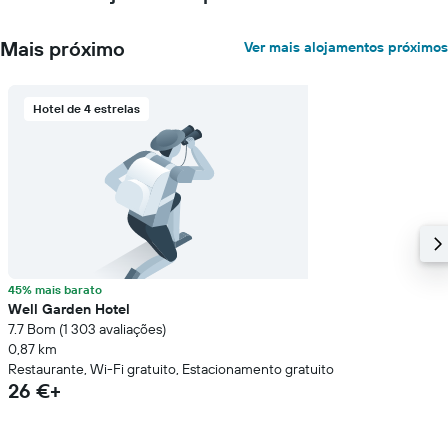
um
quarto
Mais próximo
Ver mais alojamentos próximos
numa
ordenada
Hotel de 4 estrelas
45% mais barato
Well Garden Hotel
7.7 Bom (1 303 avaliações)
0,87 km
Restaurante, Wi-Fi gratuito, Estacionamento gratuito
26 €+