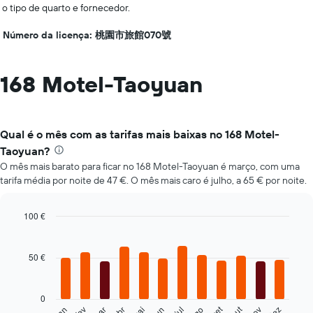
o tipo de quarto e fornecedor.
Número da licença: 桃園市旅館070號
168 Motel-Taoyuan
Qual é o mês com as tarifas mais baixas no 168 Motel-
Taoyuan?
O mês mais barato para ficar no 168 Motel-Taoyuan é março, com uma
tarifa média por noite de 47 €. O mês mais caro é julho, a 65 € por noite.
100 €
Bar
Chart
graphic.
chart
with
50 €
12
bars.
0
O
set
out
fev
mai
ago
nov
mar
jun
dez
jan
abr
jul