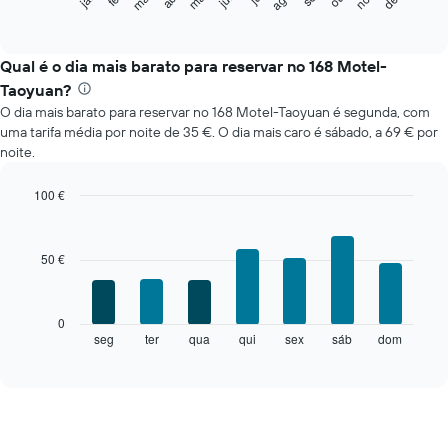
gráfico
End
of
seguinte
interactive
apresenta
chart
o
Qual é o dia mais barato para reservar no 168 Motel-
preço
Taoyuan?
médio
O dia mais barato para reservar no 168 Motel-Taoyuan é segunda, com
de
uma tarifa média por noite de 35 €. O dia mais caro é sábado, a 69 € por
um
noite.
quarto
em
cada
100 €
mês
Bar
Chart
O
graphic.
chart
with
gráfico
50 €
7
apresenta
bars.
meses
numa
O
0
abcissa.
gráfico
seg
ter
qua
qui
sex
sáb
dom
End
O
of
seguinte
gráfico
interactive
apresenta
chart
apresenta
o
o
preço
preço
médio
médio