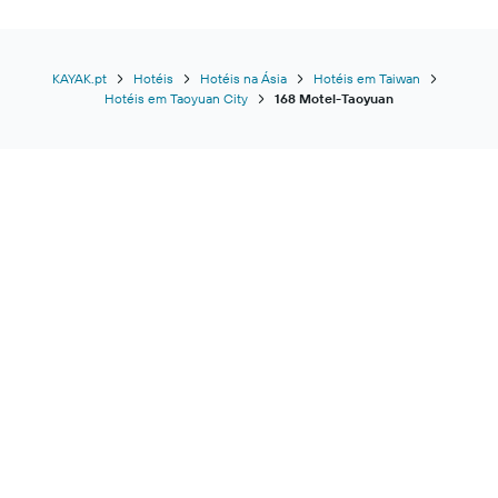
KAYAK.pt
Hotéis
Hotéis na Ásia
Hotéis em Taiwan
Hotéis em Taoyuan City
168 Motel-Taoyuan