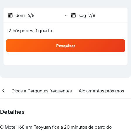
dom 16/8
-
seg 17/8
2 hóspedes, 1 quarto
Pesquisar
ção
Dicas e Perguntas frequentes
Alojamentos próximos
Detalhes
O Motel 168 em Taoyuan fica a 20 minutos de carro do