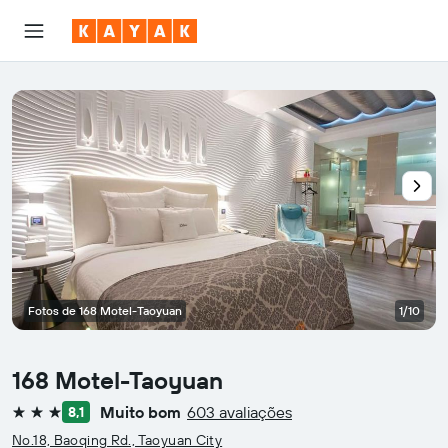
Fotos de 168 Motel-Taoyuan
1/10
168 Motel-Taoyuan
Muito bom
603 avaliações
8,1
3 estrelas
No.18, Baoqing Rd., Taoyuan City