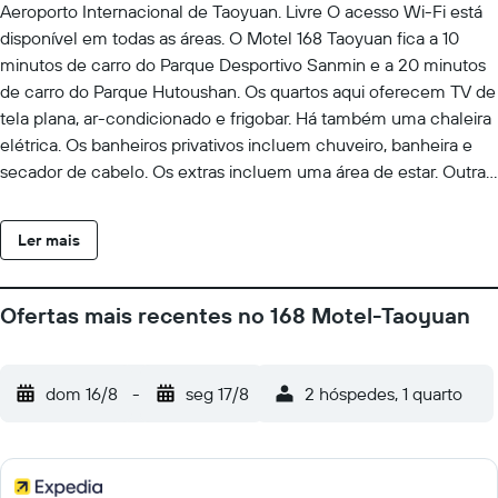
Aeroporto Internacional de Taoyuan. Livre O acesso Wi-Fi está
disponível em todas as áreas. O Motel 168 Taoyuan fica a 10
minutos de carro do Parque Desportivo Sanmin e a 20 minutos
de carro do Parque Hutoushan. Os quartos aqui oferecem TV de
tela plana, ar-condicionado e frigobar. Há também uma chaleira
elétrica. Os banheiros privativos incluem chuveiro, banheira e
secador de cabelo. Os extras incluem uma área de estar. Outras
comodidades oferecidas incluem lavanderia. A propriedade
oferece estacionamento gratuito. Atenção: o horário de check-
Ler mais
in é a partir das 18:00.
Ofertas mais recentes no 168 Motel-Taoyuan
dom 16/8
-
seg 17/8
2 hóspedes, 1 quarto