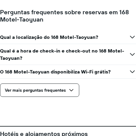
de
de
um
um
Perguntas frequentes sobre reservas em 168
quarto
quarto
Motel-Taoyuan
a
numa
cada
ordenada
dia
da
Qual a localização do 168 Motel-Taoyuan?
semana
O
Qual é a hora de check-in e check-out no 168 Motel-
gráfico
Taoyuan?
apresenta
os
dias
O 168 Motel-Taoyuan disponibiliza Wi-Fi grátis?
da
semana
numa
Ver mais perguntas frequentes
abcissa
O
gráfico
apresenta
o
preço
médio
Hotéis e alojamentos próximos
de