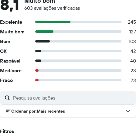
8,1
Muito bom
603 avaliações verificadas
Excelente
245
Muito bom
127
Bom
103
OK
42
Razoável
40
Medíocre
23
Fraco
23
Ordenar por
:
Mais recentes
Filtros