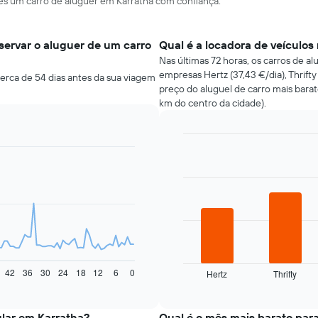
ares um carro de aluguer em Karratha com confiança.
ervar o aluguer de um carro
Qual é a locadora de veículos
Nas últimas 72 horas, os carros de a
empresas Hertz (37,43 €/dia), Thrifty
erca de 54 dias antes da sua viagem
preço do aluguel de carro mais barat
km do centro da cidade).
Bar
Chart
graphic.
chart
with
4
bars.
O
gráfico
seguinte
apresenta
42
36
30
24
18
12
6
0
Hertz
Thrifty
as
End
of
quatro
interactive
rent-
chart
a-
ular em Karratha?
Qual é o mês mais barato par