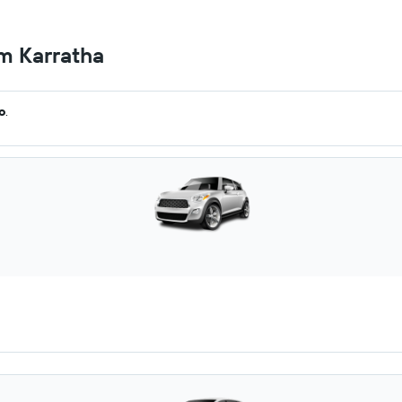
m Karratha
o
.