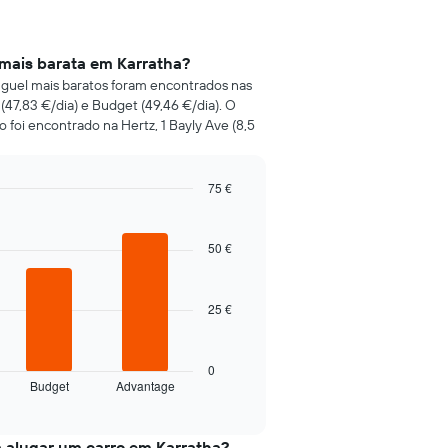
 mais barata em Karratha?
luguel mais baratos foram encontrados nas
 (47,83 €/dia) e Budget (49,46 €/dia). O
o foi encontrado na Hertz, 1 Bayly Ave (8,5
75 €
50 €
25 €
0
Budget
Advantage
a alugar um carro em Karratha?