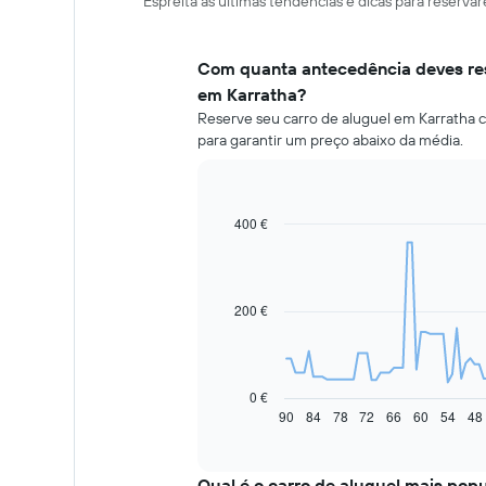
Espreita as últimas tendências e dicas para reserv
Com quanta antecedência deves res
em Karratha?
Reserve seu carro de aluguel em Karratha c
para garantir um preço abaixo da média.
400 €
Line
Chart
graphic.
chart
with
91
data
200 €
points.
O
gráfico
seguinte
0 €
apresenta
90
84
78
72
66
60
54
48
End
of
a
interactive
evolução
chart
do
Qual é o carro de aluguel mais pop