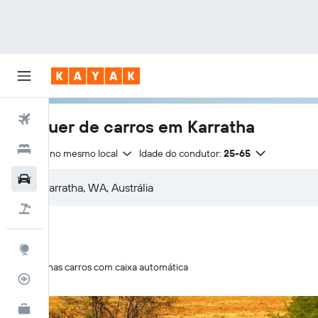
Voos
Aluguer de carros em Karratha
Hotéis
Entrega no mesmo local
Idade do condutor:
25-65
Carros
Voo+Hotel
Explore
Apenas carros com caixa automática
Monitorizador de voos
KAYAK for Business
NOVO