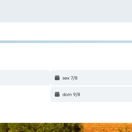
sex 7/8
dom 9/8