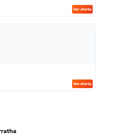
Ver oferta
Ver oferta
rratha