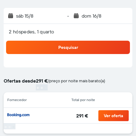
sáb 15/8
-
dom 16/8
2 hóspedes, 1 quarto
Pesquisar
Ofertas desde
291 €
/
preço por noite mais barato(a)
Fornecedor
Total por noite
291 €
Ver oferta