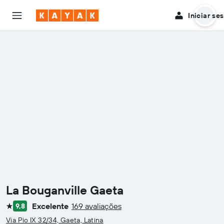
Iniciar se
La Bouganville Gaeta
Excelente
169 avaliações
9,8
1 estrela
Via Pio IX 32/34, Gaeta, Latina