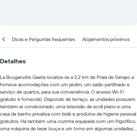
ção
Dicas e Perguntas frequentes
Alojamentos próximos
Detalhes
La Bouganville Gaeta localiza-se a 2,2 km de Praia de Serapo e
fornece acomodações com um jardim, um salão partilhado e
serviço de quartos, para sua conveniência. O acesso Wi-Fi
gratuito é fornecido. Dispondo de terraço, as unidades possuem
também ar condicionado, uma televisão de ecrã plano e uma
casa de banho privativa com bidé e produtos de higiene pessoal
gratuitos. Há também uma cozinha equipada com um frigorífico,
uma máquina de lavar louça e um forno em algumas unidades.
O alojamento disponibiliza opções de pequeno-almoço