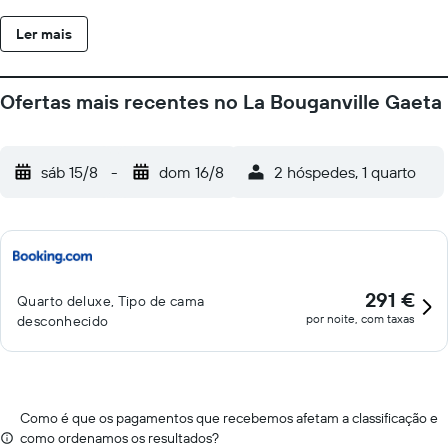
continental, italiano ou sem glúten. La Bouganville Gaeta
Ler mais
disponibiliza um serviço de aluguer de bicicletas e um serviço
de aluguer de carros. Porto de Formia fica a 10 km de La
Bouganville Gaeta, enquanto Temple of Jupiter Anxur fica a 38
Ofertas mais recentes no La Bouganville Gaeta
km de distância. O Aeroporto Internacional de Nápoles fica a
102 km da propriedade.
sáb 15/8
-
dom 16/8
2 hóspedes, 1 quarto
291 €
Quarto deluxe, Tipo de cama
por noite, com taxas
desconhecido
Como é que os pagamentos que recebemos afetam a classificação e
como ordenamos os resultados?