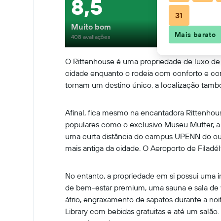
8,5
31
Muito bom
Mais barato
408 avaliações
O Rittenhouse é uma propriedade de luxo de n
cidade enquanto o rodeia com conforto e c
tornam um destino único, a localização tamb
Afinal, fica mesmo na encantadora Rittenhou
populares como o exclusivo Museu Mutter, a 
uma curta distância do campus UPENN do outro
mais antiga da cidade. O Aeroporto de Filadé
No entanto, a propriedade em si possui uma 
de bem-estar premium, uma sauna e sala de va
átrio, engraxamento de sapatos durante a noit
Library com bebidas gratuitas e até um salã