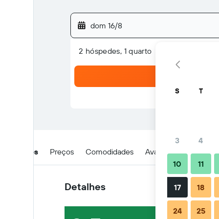
dom 16/8
2 hóspedes, 1 quarto
S
T
3
4
Detalhes
Preços
Comodidades
Avaliações
Locali
10
11
Detalhes
17
18
24
25