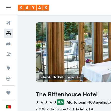
Voos
Hotéis
Carros
Voo+Hotel
Explore
Fotos de The Rittenhouse Hotel
Monitorizador de voos
Trips
The Rittenhouse Hotel
Muito bom
408 avaliaçõ
8,5
5 estrelas
Português
210 W Rittenhouse Sq, Filadélfia, PA