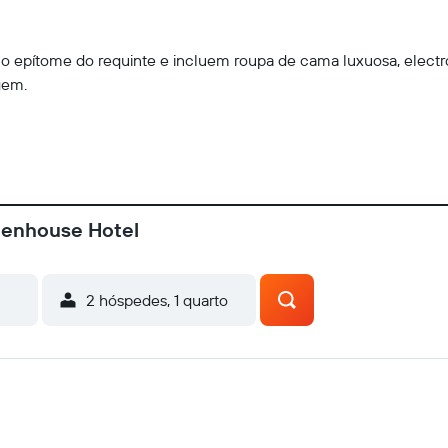
s o epítome do requinte e incluem roupa de cama luxuosa, elect
gem.
ttenhouse Hotel
2 hóspedes, 1 quarto