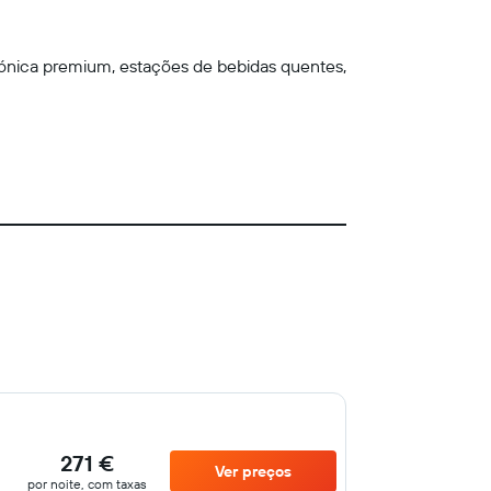
rónica premium, estações de bebidas quentes,
271 €
Ver preços
por noite, com taxas