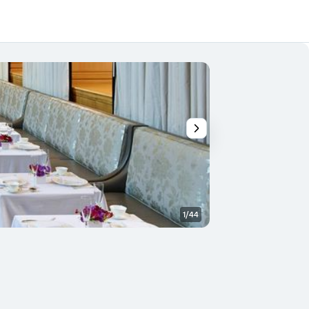
1/44
Outra