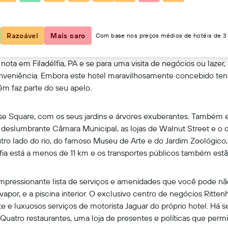
Mostrar no mapa
Razoável
Mais caro
Com base nos preços médios de hotéis de 3 
ota em Filadélfia, PA e se para uma visita de negócios ou lazer,
onveniência. Embora este hotel maravilhosamente concebido te
ém faz parte do seu apelo.
se Square, com os seus jardins e árvores exuberantes. Também e
deslumbrante Câmara Municipal, as lojas de Walnut Street e o 
 lado do rio, do famoso Museu de Arte e do Jardim Zoológico, e 
lfia está a menos de 11 km e os transportes públicos também es
impressionante lista de serviços e amenidades que você pode n
por, e a piscina interior. O exclusivo centro de negócios Ritt
e e luxuosos serviços de motorista Jaguar do próprio hotel. Há se
o. Quatro restaurantes, uma loja de presentes e políticas que p