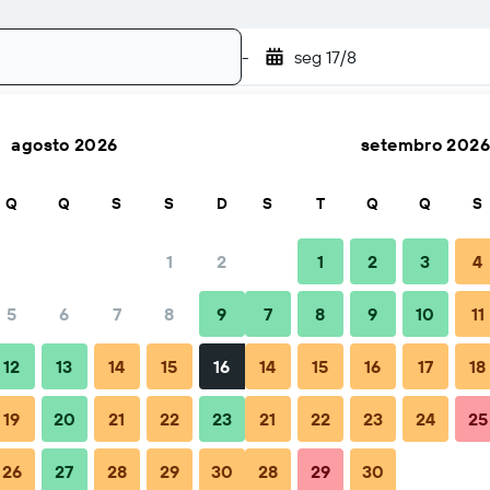
-
seg 17/8
agosto 2026
setembro 2026
Pesquisar
Q
Q
S
S
D
S
T
Q
Q
S
1
2
1
2
3
4
5
6
7
8
9
7
8
9
10
11
zação
Dicas e Perguntas frequentes
Alojamentos próximos
12
13
14
15
16
14
15
16
17
18
19
20
21
22
23
21
22
23
24
25
26
27
28
29
30
28
29
30