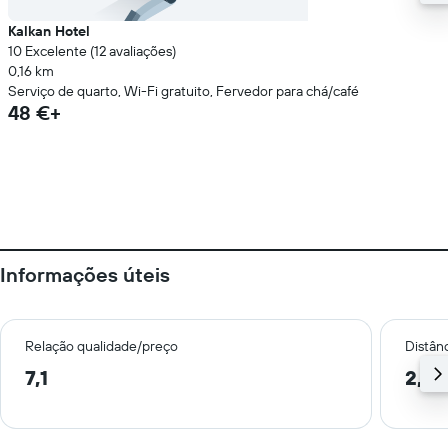
Kalkan Hotel
10 Excelente (12 avaliações)
0,16 km
Serviço de quarto, Wi-Fi gratuito, Fervedor para chá/café
48 €+
Informações úteis
Relação qualidade/preço
Distân
7,1
2,9 