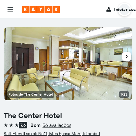
Iniciar se
Fotos de The Center Hotel
1/23
The Center Hotel
Bom
56 avaliações
7,6
3 estrelas
Sait Efendi sokak No11, Mesihpasa Mah., Istambul