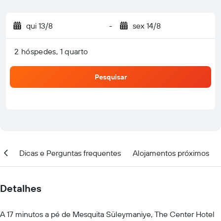
qui 13/8
-
sex 14/8
2 hóspedes, 1 quarto
Pesquisar
ção
Dicas e Perguntas frequentes
Alojamentos próximos
Detalhes
A 17 minutos a pé de Mesquita Süleymaniye, The Center Hotel