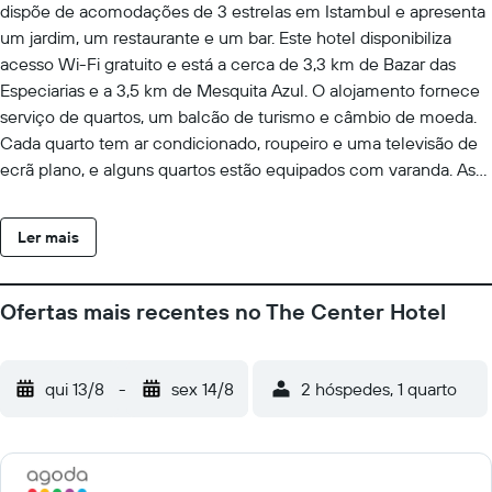
dispõe de acomodações de 3 estrelas em Istambul e apresenta
um jardim, um restaurante e um bar. Este hotel disponibiliza
acesso Wi-Fi gratuito e está a cerca de 3,3 km de Bazar das
Especiarias e a 3,5 km de Mesquita Azul. O alojamento fornece
serviço de quartos, um balcão de turismo e câmbio de moeda.
Cada quarto tem ar condicionado, roupeiro e uma televisão de
ecrã plano, e alguns quartos estão equipados com varanda. As
acomodações dispõem de uma área de estar. The Center Hotel
disponibiliza diariamente pequeno-almoço buffet. Os
Ler mais
funcionários da receção aberta 24 horas falam árabe, alemão,
inglês e húngaro, e podem ajudar no planeamento da sua
estadia. Cisterna da Basílica fica a 3,8 km de The Center Hotel,
Ofertas mais recentes no The Center Hotel
enquanto Coluna de Constantino está a 18 minutos a pé de
distância. O Aeroporto Internacional Sabiha Gökçen - Istambul
fica a 38 km da propriedade.
qui 13/8
-
sex 14/8
2 hóspedes, 1 quarto