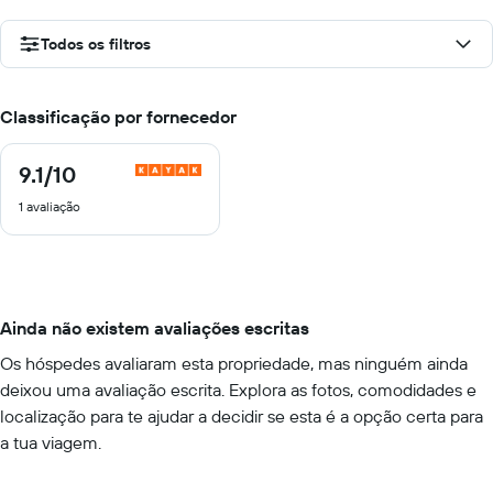
Todos os filtros
Classificação por fornecedor
9.1
/10
9.1
de
1 avaliação
10
Ainda não existem avaliações escritas
Os hóspedes avaliaram esta propriedade, mas ninguém ainda
deixou uma avaliação escrita. Explora as fotos, comodidades e
localização para te ajudar a decidir se esta é a opção certa para
a tua viagem.