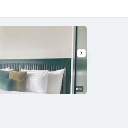
1/25
Outra