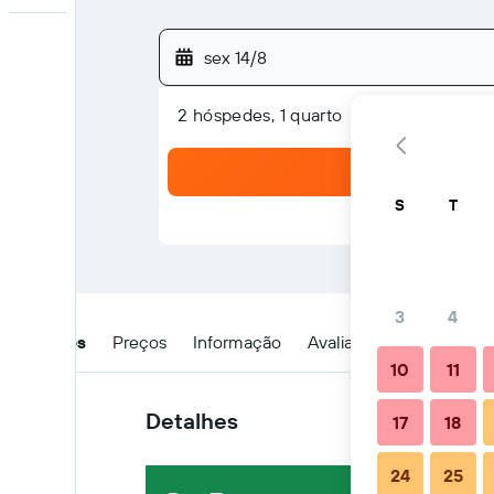
sex 14/8
2 hóspedes, 1 quarto
S
T
3
4
Detalhes
Preços
Informação
Avaliações
Localizaç
10
11
Detalhes
17
18
24
25