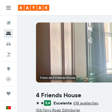
Voos
Hotéis
Carros
Voo+Hotel
Explore
Fotos de 4 Friends House
Monitorizador de voos
Trips
4 Friends House
Excelente
618 avaliações
9,4
2 estrelas
Português
106 Ferry Road, Edimburgo