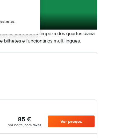
estrelas.
elevisor, bem como limpeza dos quartos diária
 bilhetes e funcionários multilingues.
85 €
Ver preços
por noite, com taxas