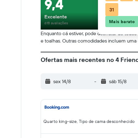
9,4
31
Excelente
Mais barato
618 avaliações
Enquanto cá estiver, pode desfrutar de todos 
e toalhas. Outras comodidades incluem uma ch
Ofertas mais recentes no 4 Frien
sex 14/8
-
sáb 15/8
Quarto king-size, Tipo de cama desconhecido