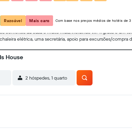
Mostrar no mapa
Razoável
Mais caro
Com base nos preços médios de hotéis de 3 
os confortos da casa e muito mais, incluindo Wi-fi grátis e um t
aleira elétrica, uma secretária, apoio para excursões/compra de
ds House
2 hóspedes, 1 quarto