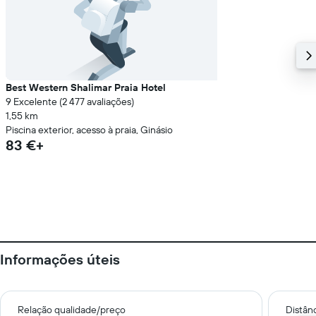
Best Western Shalimar Praia Hotel
9 Excelente (2 477 avaliações)
1,55 km
Piscina exterior, acesso à praia, Ginásio
83 €+
Informações úteis
Relação qualidade/preço
Distân