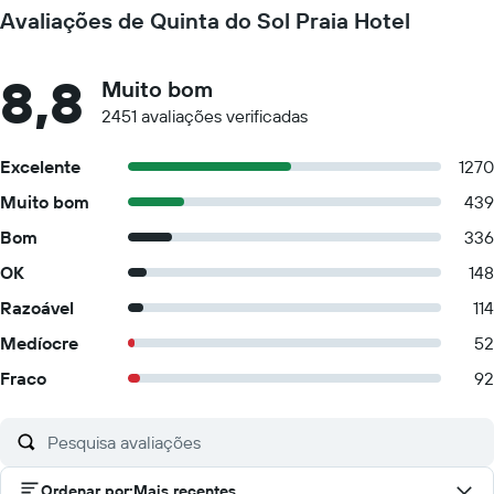
Avaliações de Quinta do Sol Praia Hotel
8,8
Muito bom
2451 avaliações verificadas
Excelente
1270
Muito bom
439
Bom
336
OK
148
Razoável
114
Medíocre
52
Fraco
92
Ordenar por
:
Mais recentes