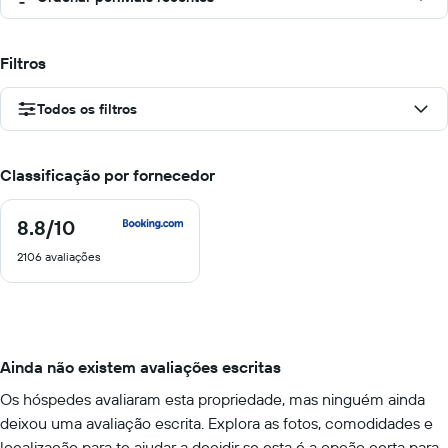
Filtros
Todos os filtros
Classificação por fornecedor
8.8
/10
8.8
de
2106 avaliações
10
Ainda não existem avaliações escritas
Os hóspedes avaliaram esta propriedade, mas ninguém ainda
deixou uma avaliação escrita. Explora as fotos, comodidades e
localização para te ajudar a decidir se esta é a opção certa para