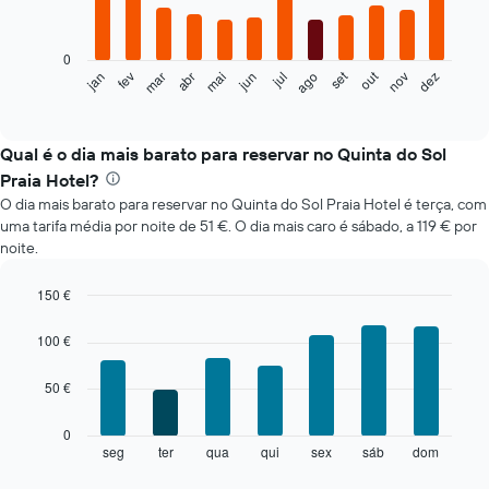
12
bars.
0
O
set
out
fev
mai
ago
nov
mar
jun
dez
jan
abr
jul
gráfico
End
of
seguinte
interactive
apresenta
chart
o
Qual é o dia mais barato para reservar no Quinta do Sol
preço
Praia Hotel?
médio
O dia mais barato para reservar no Quinta do Sol Praia Hotel é terça, com
de
uma tarifa média por noite de 51 €. O dia mais caro é sábado, a 119 € por
um
noite.
quarto
em
cada
150 €
mês
Bar
Chart
O
graphic.
chart
100 €
with
gráfico
7
apresenta
50 €
bars.
meses
numa
O
0
abcissa.
gráfico
seg
ter
qua
qui
sex
sáb
dom
End
O
of
seguinte
gráfico
interactive