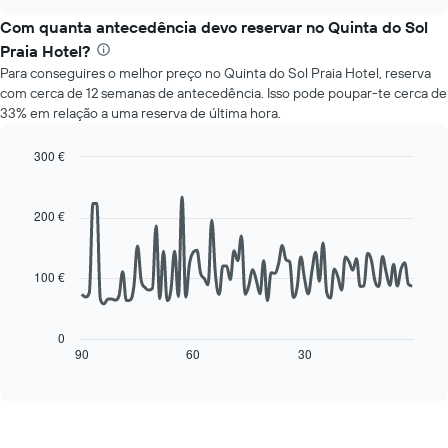
apresenta
chart
apresenta
o
Com quanta antecedência devo reservar no Quinta do Sol
o
preço
preço
Praia Hotel?
médio
médio
Para conseguires o melhor preço no Quinta do Sol Praia Hotel, reserva
de
de
com cerca de 12 semanas de antecedência. Isso pode poupar-te cerca de
um
um
33% em relação a uma reserva de última hora.
quarto
quarto
a
numa
cada
300 €
ordenada
dia
Line
Chart
da
graphic.
chart
with
semana
200 €
90
O
data
gráfico
points.
apresenta
100 €
os
O
dias
gráfico
da
seguinte
0
semana
mostra
90
60
30
End
numa
of
como
interactive
abcissa
o
chart
O
preço
gráfico
de
apresenta