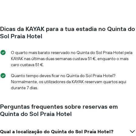
um
o
quarto
preço
muda
médio
perto
de
da
um
Dicas da KAYAK para a tua estadia no Quinta do
data
quarto
da
Sol Praia Hotel
numa
estadia
ordenada
O
gráfico
O quarto mais barato reservado no Quinta do Sol Praia Hotel pela
apresenta
KAYAK nas últimas duas semanas custava 51 €, enquanto o mais
o
caro custava 51 €.
número
de
Quanto tempo deves ficar no Quinta do Sol Praia Hotel?
dias
Normalmente, os utilizadores da KAYAK reservam quartos aqui
antes
durante 7 dias.
da
estadia
numa
Perguntas frequentes sobre reservas em
abcissa
Quinta do Sol Praia Hotel
O
gráfico
apresenta
Qual a localização do Quinta do Sol Praia Hotel?
o