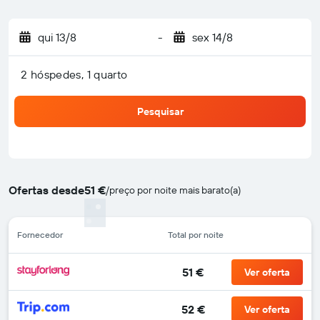
qui 13/8
-
sex 14/8
2 hóspedes, 1 quarto
Pesquisar
Ofertas desde
51 €
/
preço por noite mais barato(a)
Fornecedor
Total por noite
51 €
Ver oferta
52 €
Ver oferta