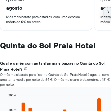
Época baixa
Época 
agosto
ago
Mês mais barato para estadias, com uma descida
Mês ma
média de
0%
no preço.
médio
Quinta do Sol Praia Hotel
Qual é o mês com as tarifas mais baixas no Quinta do Sol
Praia Hotel?
O mês mais barato para ficar no Quinta do Sol Praia Hotel é agosto, com
uma tarifa média por noite de 64 €. O mês mais caro é dezembro, a 181 €
por noite.
200 €
Bar
Chart
graphic.
chart
with
100 €