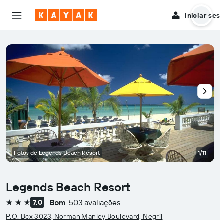
Iniciar se
Fotos de Legends Beach Resort
1/11
Legends Beach Resort
Bom
503 avaliações
7,0
3 estrelas
P.O. Box 3023, Norman Manley Boulevard, Negril