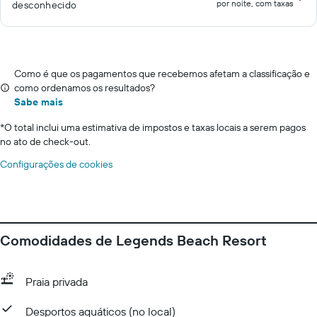
por noite, com taxas
desconhecido
Como é que os pagamentos que recebemos afetam a classificação e
como ordenamos os resultados?
Sabe mais
*
O total inclui uma estimativa de impostos e taxas locais a serem pagos
no ato de check-out.
Configurações de cookies
Comodidades de Legends Beach Resort
Praia privada
Desportos aquáticos (no local)