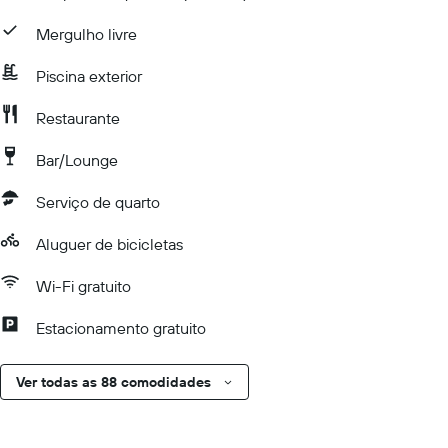
Mergulho livre
Piscina exterior
Restaurante
Bar/Lounge
Serviço de quarto
Aluguer de bicicletas
Wi-Fi gratuito
Estacionamento gratuito
Ver todas as 88 comodidades