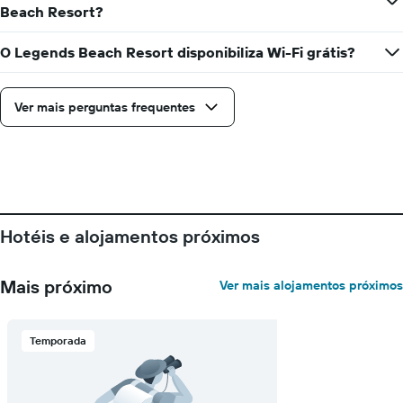
Beach Resort?
o
número
de
O Legends Beach Resort disponibiliza Wi-Fi grátis?
dias
antes
da
Ver mais perguntas frequentes
estadia
numa
abcissa
O
gráfico
apresenta
o
Hotéis e alojamentos próximos
preço
médio
de
Mais próximo
Ver mais alojamentos próximos
um
quarto
numa
ordenada
Temporada