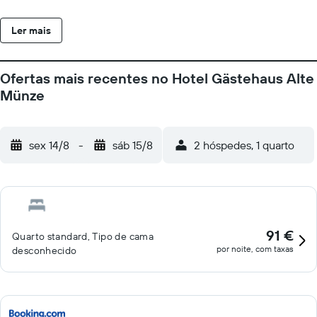
cafés a uma caminhada de 10 minutos. A estação ferroviária de
Bad Mergentheim fica a apenas 3 minutos a pé.
Ler mais
Ofertas mais recentes no Hotel Gästehaus Alte
Münze
sex 14/8
-
sáb 15/8
2 hóspedes, 1 quarto
91 €
Quarto standard, Tipo de cama
por noite, com taxas
desconhecido