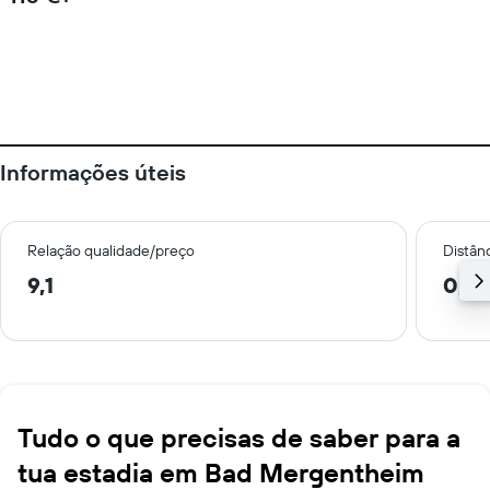
Informações úteis
Relação qualidade/preço
Distân
9,1
0,1 
Tudo o que precisas de saber para a
tua estadia em Bad Mergentheim