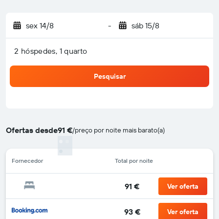
sex 14/8
-
sáb 15/8
2 hóspedes, 1 quarto
Pesquisar
Ofertas desde
91 €
/
preço por noite mais barato(a)
Fornecedor
Total por noite
91 €
Ver oferta
93 €
Ver oferta