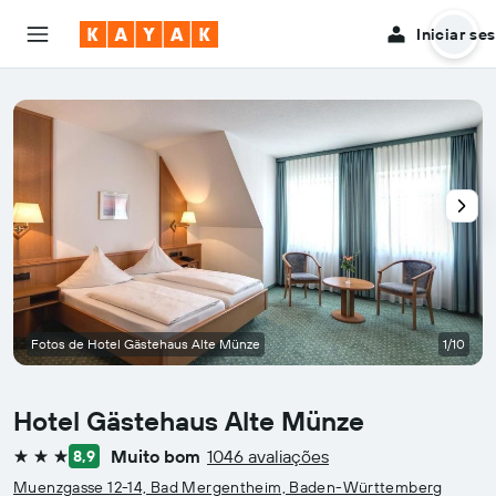
Iniciar se
Fotos de Hotel Gästehaus Alte Münze
1/10
Hotel Gästehaus Alte Münze
Muito bom
1046 avaliações
8,9
3 estrelas
Muenzgasse 12-14, Bad Mergentheim, Baden-Württemberg