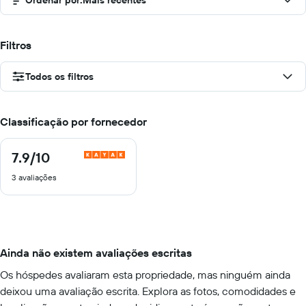
Ordenar por
:
Mais recentes
Filtros
Todos os filtros
Classificação por fornecedor
7.9
/10
7.9
de
3 avaliações
10
Ainda não existem avaliações escritas
Os hóspedes avaliaram esta propriedade, mas ninguém ainda
deixou uma avaliação escrita. Explora as fotos, comodidades e