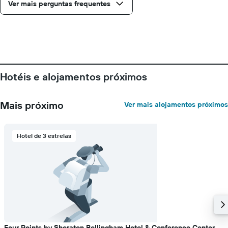
Ver mais perguntas frequentes
estadia
numa
abcissa
O
gráfico
apresenta
o
Hotéis e alojamentos próximos
preço
médio
de
Mais próximo
Ver mais alojamentos próximos
um
quarto
numa
ordenada
Hotel de 3 estrelas
Four Points by Sheraton Bellingham Hotel & Conference Center