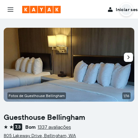
Iniciar se
Fotos de Guesthouse Bellingham
1/16
Guesthouse Bellingham
Bom
1337 avaliações
7,3
2 estrelas
805 Lakeway Drive, Bellingham, WA