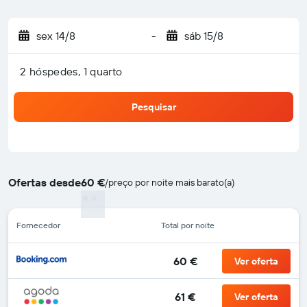
sex 14/8
-
sáb 15/8
2 hóspedes, 1 quarto
Pesquisar
Ofertas desde
60 €
/
preço por noite mais barato(a)
Fornecedor
Total por noite
60 €
Ver oferta
61 €
Ver oferta