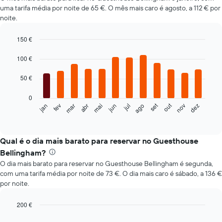
uma tarifa média por noite de 65 €. O mês mais caro é agosto, a 112 € por
noite.
150 €
Bar
Chart
graphic.
chart
100 €
with
12
50 €
bars.
0
O
set
out
fev
mai
ago
nov
mar
jun
dez
jan
abr
jul
gráfico
End
of
seguinte
interactive
apresenta
chart
o
Qual é o dia mais barato para reservar no Guesthouse
preço
Bellingham?
médio
O dia mais barato para reservar no Guesthouse Bellingham é segunda,
de
com uma tarifa média por noite de 73 €. O dia mais caro é sábado, a 136 €
um
por noite.
quarto
em
cada
200 €
mês
Bar
Chart
graphic.