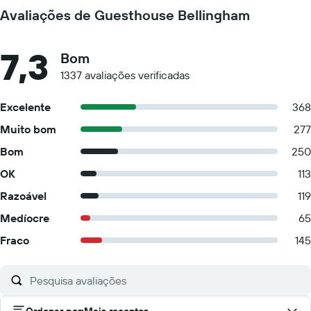
Avaliações de Guesthouse Bellingham
7,3
Bom
1337 avaliações verificadas
Excelente
368
Muito bom
277
Bom
250
OK
113
Razoável
119
Medíocre
65
Fraco
145