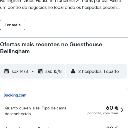
Bellingham GuestHouse Inn funciona 24 horas por dia. Existe
um centro de negócios no local onde os hóspedes podem
enviar fax e fazer cópias. O hotel também oferece jornais USA
Today gratuitos. O serviço de observação de baleias Island
Ler mais
Mariner fica a 3,9 km do hotel. O Aeroporto Internacional de
Bellingham fica a 6,2 milhas de distância.
Ofertas mais recentes no Guesthouse
Bellingham
sex 14/8
-
sáb 15/8
2 hóspedes, 1 quarto
60 €
Quarto queen-size, Tipo de cama
por noite, com taxas
desconhecido