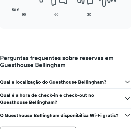
dias
gráfico
da
seguinte
50 €
semana
mostra
90
60
30
End
numa
of
como
interactive
abcissa
o
chart
O
preço
gráfico
de
apresenta
um
o
quarto
preço
muda
médio
Perguntas frequentes sobre reservas em
perto
de
Guesthouse Bellingham
da
um
data
quarto
da
numa
estadia
Qual a localização do Guesthouse Bellingham?
ordenada
O
gráfico
Qual é a hora de check-in e check-out no
apresenta
Guesthouse Bellingham?
o
número
de
O Guesthouse Bellingham disponibiliza Wi-Fi grátis?
dias
antes
da