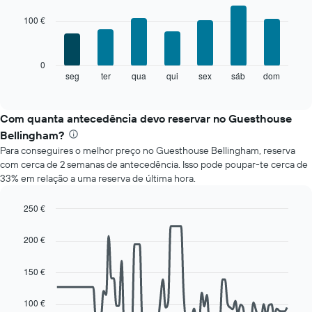
O
chart
with
gráfico
100 €
7
apresenta
bars.
meses
numa
O
0
abcissa.
gráfico
seg
ter
qua
qui
sex
sáb
dom
End
O
of
seguinte
gráfico
interactive
apresenta
chart
apresenta
o
Com quanta antecedência devo reservar no Guesthouse
o
preço
preço
Bellingham?
médio
médio
Para conseguires o melhor preço no Guesthouse Bellingham, reserva
de
de
com cerca de 2 semanas de antecedência. Isso pode poupar-te cerca de
um
um
33% em relação a uma reserva de última hora.
quarto
quarto
a
numa
cada
250 €
ordenada
dia
Line
Chart
da
graphic.
chart
200 €
with
semana
90
O
data
150 €
gráfico
points.
apresenta
os
100 €
O