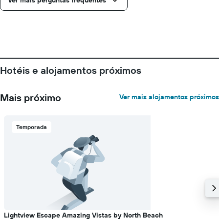
Ver mais perguntas frequentes
estadia
numa
abcissa
O
gráfico
apresenta
o
Hotéis e alojamentos próximos
preço
médio
de
Mais próximo
Ver mais alojamentos próximos
um
quarto
numa
ordenada
Temporada
Lightview Escape Amazing Vistas by North Beach