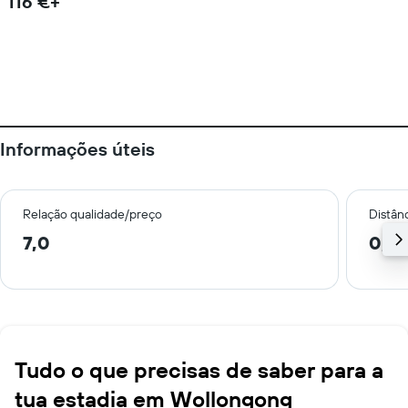
116 €+
Informações úteis
Relação qualidade/preço
Distân
7,0
0,8
Tudo o que precisas de saber para a
tua estadia em Wollongong