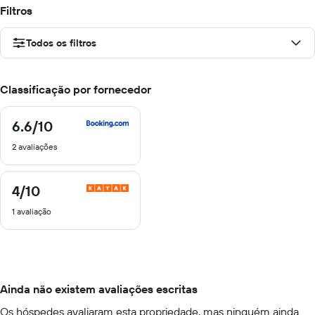
Filtros
Todos os filtros
Classificação por fornecedor
6.6
/10
6.6
de
2 avaliações
10
4
/10
4
de
1 avaliação
10
Ainda não existem avaliações escritas
Os hóspedes avaliaram esta propriedade, mas ninguém ainda