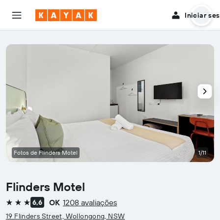
Iniciar se
Fotos de Flinders Motel
1/11
Flinders Motel
OK
1208 avaliações
6,6
3 estrelas
19 Flinders Street, Wollongong, NSW