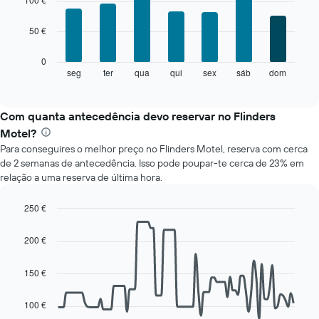
mês
with
7
O
50 €
bars.
gráfico
apresenta
O
0
meses
gráfico
seg
ter
qua
qui
sex
sáb
dom
End
numa
of
seguinte
abcissa.
interactive
apresenta
chart
O
o
Com quanta antecedência devo reservar no Flinders
gráfico
preço
apresenta
Motel?
médio
o
Para conseguires o melhor preço no Flinders Motel, reserva com cerca
de
preço
de 2 semanas de antecedência. Isso pode poupar-te cerca de 23% em
um
médio
relação a uma reserva de última hora.
quarto
de
a
um
cada
250 €
quarto
dia
Line
numa
Chart
da
graphic.
chart
ordenada
200 €
with
semana
90
O
data
150 €
gráfico
points.
apresenta
os
100 €
O
dias