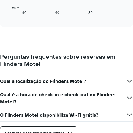
gráfico
da
seguinte
50 €
semana
mostra
90
60
30
End
numa
of
como
interactive
abcissa
o
chart
O
preço
gráfico
de
apresenta
um
o
quarto
preço
muda
médio
Perguntas frequentes sobre reservas em
perto
de
Flinders Motel
da
um
data
quarto
da
numa
estadia
Qual a localização do Flinders Motel?
ordenada
O
gráfico
Qual é a hora de check-in e check-out no Flinders
apresenta
Motel?
o
número
de
O Flinders Motel disponibiliza Wi-Fi grátis?
dias
antes
da