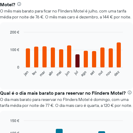
Motel?
O mês mais barato para ficar no Flinders Motel é julho, com uma tarifa
média por noite de 76 €. O mês mais caro é dezembro, a 144 € por noite.
200 €
Bar
Chart
graphic.
chart
with
100 €
12
bars.
0
O
set
out
fev
mai
ago
nov
mar
jun
dez
jan
abr
jul
gráfico
End
of
seguinte
interactive
apresenta
chart
o
Qual é o dia mais barato para reservar no Flinders Motel?
preço
O dia mais barato para reservar no Flinders Motel é domingo, com uma
médio
tarifa média por noite de 77 €. O dia mais caro é quarta, a 120 € por noite.
de
um
quarto
150 €
em
Bar
Chart
cada
graphic.
chart
100 €