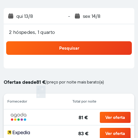
qui 13/8
-
sex 14/8
2 hóspedes, 1 quarto
Pesquisar
Ofertas desde
81 €
/
preço por noite mais barato(a)
Fornecedor
Total por noite
81 €
Ver oferta
83 €
Ver oferta