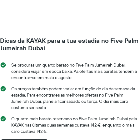
gráfico
de
apresenta
um
o
quarto
preço
muda
médio
perto
de
da
um
Dicas da KAYAK para a tua estadia no Five Palm
data
quarto
da
Jumeirah Dubai
numa
estadia
ordenada
O
gráfico
Se procuras um quarto barato no Five Palm Jumeirah Dubai,
apresenta
considera viajar em época baixa. As ofertas mais baratas tendem a
o
encontrar-se em maio e agosto
número
de
Os preços também podem variar em função do dia da semana da
dias
estadia. Para encontrares as melhores ofertas no Five Palm
antes
Jumeirah Dubai, planeia ficar sábado ou terça. O dia mais caro
da
costuma ser sexta.
estadia
numa
O quarto mais barato reservado no Five Palm Jumeirah Dubai pela
abcissa
KAYAK nas últimas duas semanas custava 142 €, enquanto o mais
O
caro custava 142 €.
gráfico