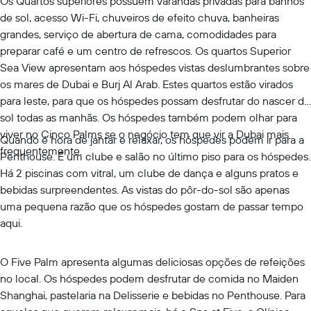
Os Quartos superiores possuem varandas privadas para banhos
de sol, acesso Wi-Fi, chuveiros de efeito chuva, banheiras
grandes, serviço de abertura de cama, comodidades para
preparar café e um centro de refrescos. Os quartos Superior
Sea View apresentam aos hóspedes vistas deslumbrantes sobre
os mares de Dubai e Burj Al Arab. Estes quartos estão virados
para leste, para que os hóspedes possam desfrutar do nascer do
sol todas as manhãs. Os hóspedes também podem olhar para
viver no Cinco Palms se o negócio tem que vir a Dubai mais
Quando é hora de jantar e relaxar, os hóspedes podem ir para a
frequentemente.
Penthouse. É um clube e salão no último piso para os hóspedes.
Há 2 piscinas com vitral, um clube de dança e alguns pratos e
bebidas surpreendentes. As vistas do pôr-do-sol são apenas
uma pequena razão que os hóspedes gostam de passar tempo
aqui.
O Five Palm apresenta algumas deliciosas opções de refeições
no local. Os hóspedes podem desfrutar de comida no Maiden
Shanghai, pastelaria na Delisserie e bebidas no Penthouse. Para