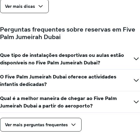
apresenta
Ver mais dicas
o
preço
médio
de
Perguntas frequentes sobre reservas em Five
um
Palm Jumeirah Dubai
quarto
numa
ordenada
Que tipo de instalações desportivas ou aulas estão
disponíveis no Five Palm Jumeirah Dubai?
O Five Palm Jumeirah Dubai oferece actividades
infantis dedicadas?
Qual é a melhor maneira de chegar ao Five Palm
Jumeirah Dubai a partir do aeroporto?
Ver mais perguntas frequentes