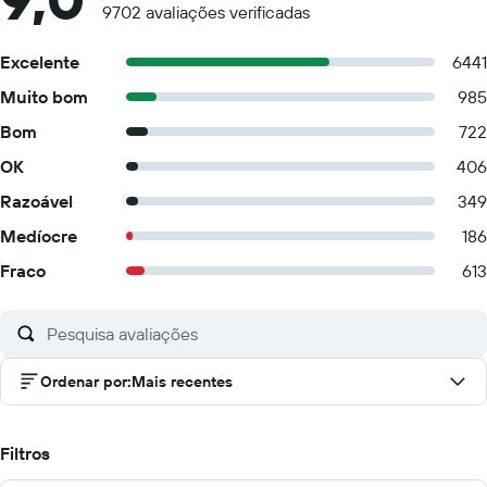
9702 avaliações verificadas
Excelente
6441
Muito bom
985
Bom
722
OK
406
Razoável
349
Medíocre
186
Fraco
613
Ordenar por
:
Mais recentes
Filtros