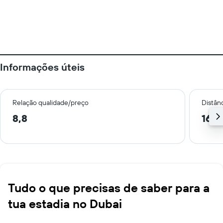
Informações úteis
Relação qualidade/preço
Distân
8,8
16,4
Tudo o que precisas de saber para a
tua estadia no Dubai