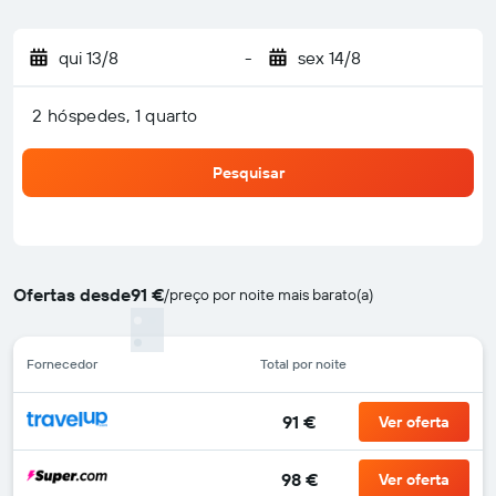
qui 13/8
-
sex 14/8
2 hóspedes, 1 quarto
Pesquisar
Ofertas desde
91 €
/
preço por noite mais barato(a)
Fornecedor
Total por noite
91 €
Ver oferta
98 €
Ver oferta