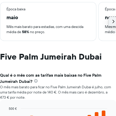
Época baixa
Época 
maio
nov
Mês mais barato para estadias, com uma descida
Mês ma
média de
58%
no preço.
médio
Five Palm Jumeirah Dubai
Qual é o mês com as tarifas mais baixas no Five Palm
Jumeirah Dubai?
O mês mais barato para ficar no Five Palm Jumeirah Dubai é julho, com
uma tarifa média por noite de 140 €. O mês mais caro é dezembro, a
473 € por noite.
500 €
Bar
Chart