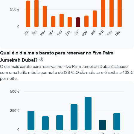
graphic.
chart
with
250 €
12
bars.
0
O
set
out
fev
mai
ago
nov
mar
jun
dez
jan
abr
jul
gráfico
End
of
seguinte
interactive
apresenta
chart
o
Qual é o dia mais barato para reservar no Five Palm
preço
Jumeirah Dubai?
médio
O dia mais barato para reservar no Five Palm Jumeirah Dubai é sábado,
de
com uma tarifa média por noite de 138 €. O dia mais caro é sexta, a 433 €
um
por noite.
quarto
em
cada
500 €
mês
Bar
Chart
O
graphic.
chart
with
gráfico
250 €
7
apresenta
bars.
meses
numa
O
0
abcissa.