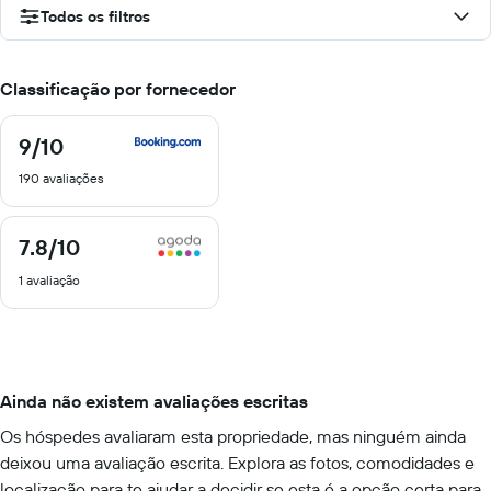
Todos os filtros
Classificação por fornecedor
9
/10
9
de
190 avaliações
10
7.8
/10
7.8
de
1 avaliação
10
Ainda não existem avaliações escritas
Os hóspedes avaliaram esta propriedade, mas ninguém ainda
deixou uma avaliação escrita. Explora as fotos, comodidades e
localização para te ajudar a decidir se esta é a opção certa para