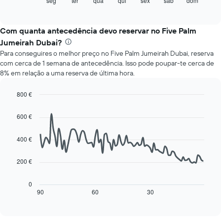
gráfico
seg
ter
qua
qui
sex
sáb
dom
End
O
of
seguinte
gráfico
interactive
apresenta
chart
apresenta
o
Com quanta antecedência devo reservar no Five Palm
o
preço
preço
Jumeirah Dubai?
médio
médio
Para conseguires o melhor preço no Five Palm Jumeirah Dubai, reserva
de
de
com cerca de 1 semana de antecedência. Isso pode poupar-te cerca de
um
um
8% em relação a uma reserva de última hora.
quarto
quarto
a
numa
cada
800 €
ordenada
dia
Line
Chart
da
graphic.
chart
600 €
with
semana
90
O
data
400 €
gráfico
points.
apresenta
os
200 €
O
dias
gráfico
da
seguinte
0
semana
mostra
90
60
30
End
numa
of
como
interactive
abcissa
o
chart
O
preço