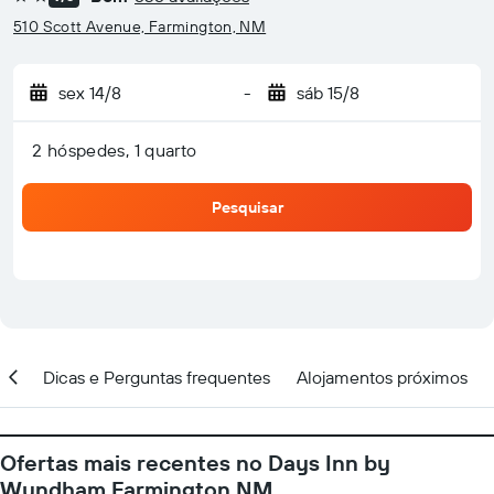
2 estrelas
510 Scott Avenue, Farmington, NM
sex 14/8
-
sáb 15/8
2 hóspedes, 1 quarto
Pesquisar
ção
Dicas e Perguntas frequentes
Alojamentos próximos
Ofertas mais recentes no Days Inn by
Wyndham Farmington NM