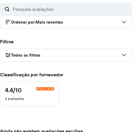
Ordenar por
:
Mais recentes
Filtros
Todos os filtros
Classificação por fornecedor
4.4
/10
4.4
de
2 avaliações
10
Ainda não existem avaliações escritas