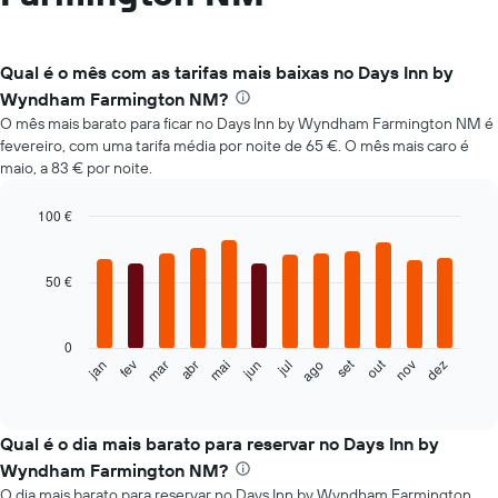
Qual é o mês com as tarifas mais baixas no Days Inn by
Wyndham Farmington NM?
O mês mais barato para ficar no Days Inn by Wyndham Farmington NM é
fevereiro, com uma tarifa média por noite de 65 €. O mês mais caro é
maio, a 83 € por noite.
100 €
Bar
Chart
graphic.
chart
with
50 €
12
bars.
0
O
set
out
fev
mai
ago
nov
mar
jun
dez
jan
abr
jul
gráfico
End
of
seguinte
interactive
apresenta
chart
o
Qual é o dia mais barato para reservar no Days Inn by
preço
Wyndham Farmington NM?
médio
O dia mais barato para reservar no Days Inn by Wyndham Farmington