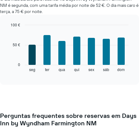
de
NM é segunda, com uma tarifa média por noite de 52 €. O dia mais caro é
um
terça, a 75 € por noite.
quarto
em
cada
100 €
mês
Bar
Chart
O
graphic.
chart
with
gráfico
50 €
7
apresenta
bars.
meses
numa
O
0
abcissa.
gráfico
seg
ter
qua
qui
sex
sáb
dom
End
O
of
seguinte
gráfico
interactive
apresenta
chart
apresenta
o
o
preço
preço
médio
médio
de
de
um
um
Perguntas frequentes sobre reservas em Days
quarto
quarto
Inn by Wyndham Farmington NM
a
numa
cada
ordenada
dia