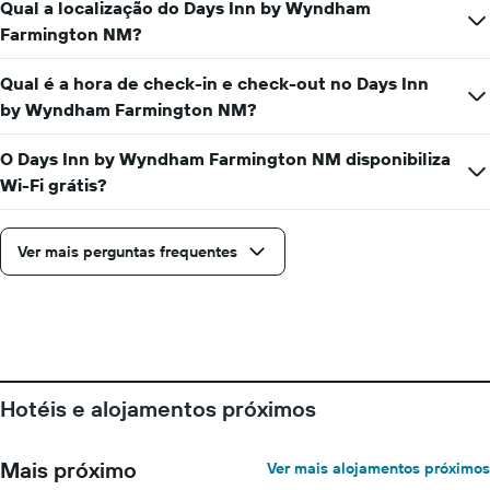
da
Qual a localização do Days Inn by Wyndham
semana
Farmington NM?
O
gráfico
Qual é a hora de check-in e check-out no Days Inn
apresenta
os
by Wyndham Farmington NM?
dias
da
O Days Inn by Wyndham Farmington NM disponibiliza
semana
Wi-Fi grátis?
numa
abcissa
O
Ver mais perguntas frequentes
gráfico
apresenta
o
preço
médio
de
um
quarto
Hotéis e alojamentos próximos
numa
ordenada
Mais próximo
Ver mais alojamentos próximos