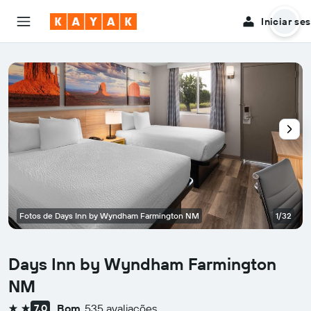
Iniciar se
Fotos de Days Inn by Wyndham Farmington NM
1/32
Days Inn by Wyndham Farmington
NM
Bom
535 avaliações
7,0