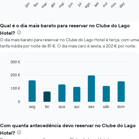
O
set
out
fev
mai
ago
nov
mar
jun
dez
jan
abr
jul
gráfico
End
of
seguinte
interactive
apresenta
chart
o
Qual é o dia mais barato para reservar no Clube do Lago
preço
Hotel?
médio
O dia mais barato para reservar no Clube do Lago Hotel é terça, com uma
de
tarifa média por noite de 81 €. O dia mais caro é sexta, a 202 € por noite.
um
quarto
em
300 €
cada
Bar
Chart
mês
graphic.
chart
200 €
O
with
gráfico
7
100 €
bars.
apresenta
meses
O
numa
0
gráfico
abcissa.
seg
ter
qua
qui
sex
sáb
dom
End
of
seguinte
O
interactive
apresenta
gráfico
chart
o
apresenta
Com quanta antecedência devo reservar no Clube do Lago
preço
o
Hotel?
médio
preço