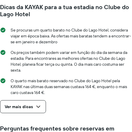
da
um
Dicas da KAYAK para a tua estadia no Clube do
data
quarto
da
Lago Hotel
numa
estadia
ordenada
O
gráfico
Se procuras um quarto barato no Clube do Lago Hotel, considera
apresenta
viajar em época baixa. As ofertas mais baratas tendem a encontrar-
o
se em janeiro e dezembro
número
de
Os preços também podem variar em função do dia da semana da
dias
estadia. Para encontrares as melhores ofertas no Clube do Lago
antes
Hotel, planeia ficar terça ou quinta. O dia mais caro costuma ser
da
sexta.
estadia
numa
O quarto mais barato reservado no Clube do Lago Hotel pela
abcissa
KAYAK nas últimas duas semanas custava 164 €, enquanto o mais
O
caro custava 164 €.
gráfico
apresenta
Ver mais dicas
o
preço
médio
de
Perguntas frequentes sobre reservas em
um