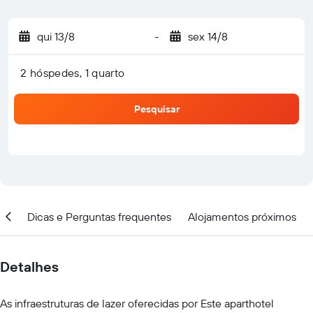
qui 13/8
-
sex 14/8
2 hóspedes, 1 quarto
Pesquisar
ar
Dicas e Perguntas frequentes
Alojamentos próximos
Detalhes
As infraestruturas de lazer oferecidas por Este aparthotel