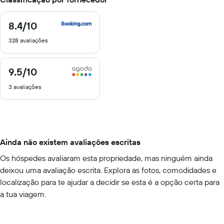
8.4
/10
8.4
de
328 avaliações
10
9.5
/10
9.5
de
3 avaliações
10
Ainda não existem avaliações escritas
Os hóspedes avaliaram esta propriedade, mas ninguém ainda
deixou uma avaliação escrita. Explora as fotos, comodidades e
localização para te ajudar a decidir se esta é a opção certa para
a tua viagem.