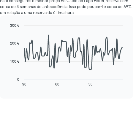
Para conseguires o melhor preço no Clube do Lago Hotel, reserva com
de
médio
cerca de 4 semanas de antecedência. Isso pode poupar-te cerca de 69%
um
de
em relação a uma reserva de última hora.
quarto
um
a
quarto
cada
numa
300 €
dia
ordenada
Line
Chart
da
graphic.
chart
with
semana
200 €
90
O
data
gráfico
points.
apresenta
100 €
os
O
dias
gráfico
da
seguinte
0
semana
mostra
90
60
30
End
numa
of
como
interactive
abcissa
o
chart
O
preço
gráfico
de
apresenta
um
o
quarto
preço
muda
médio
perto
de