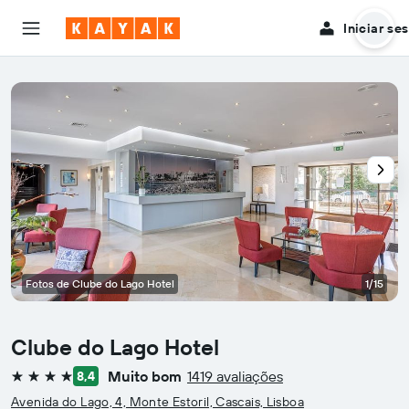
Iniciar se
Fotos de Clube do Lago Hotel
1/15
Clube do Lago Hotel
Muito bom
1419 avaliações
8,4
4 estrelas
Avenida do Lago, 4, Monte Estoril, Cascais, Lisboa