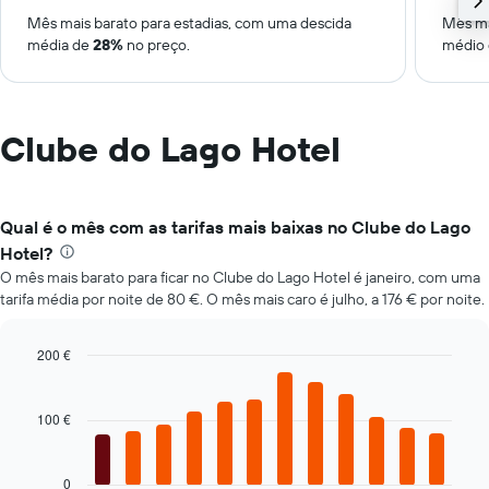
Mês mais barato para estadias, com uma descida
Mês ma
média de
28%
no preço.
médio
Clube do Lago Hotel
Qual é o mês com as tarifas mais baixas no Clube do Lago
Hotel?
O mês mais barato para ficar no Clube do Lago Hotel é janeiro, com uma
tarifa média por noite de 80 €. O mês mais caro é julho, a 176 € por noite.
200 €
Bar
Chart
graphic.
chart
with
100 €
12
bars.
0