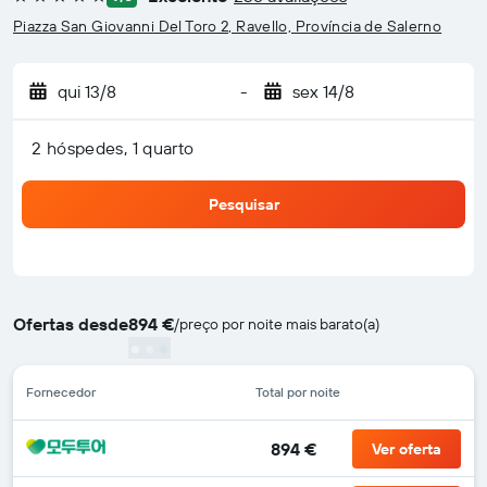
5 estrelas
Piazza San Giovanni Del Toro 2, Ravello, Província de Salerno
qui 13/8
-
sex 14/8
2 hóspedes, 1 quarto
Pesquisar
Ofertas desde
894 €
/
preço por noite mais barato(a)
Fornecedor
Total por noite
894 €
Ver oferta