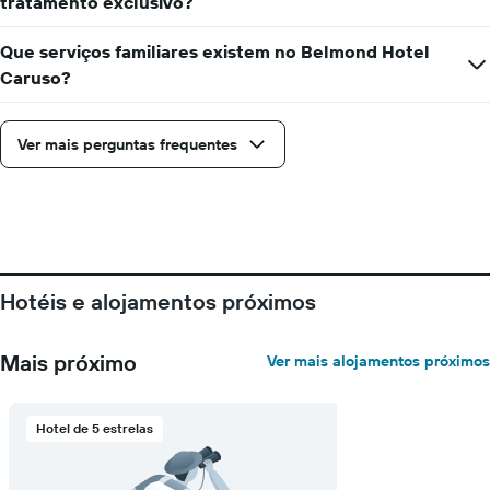
número
tratamento exclusivo?
de
dias
Que serviços familiares existem no Belmond Hotel
antes
Caruso?
da
estadia
numa
Ver mais perguntas frequentes
abcissa
O
gráfico
apresenta
o
preço
médio
de
Hotéis e alojamentos próximos
um
quarto
numa
Mais próximo
Ver mais alojamentos próximos
ordenada
Hotel de 5 estrelas