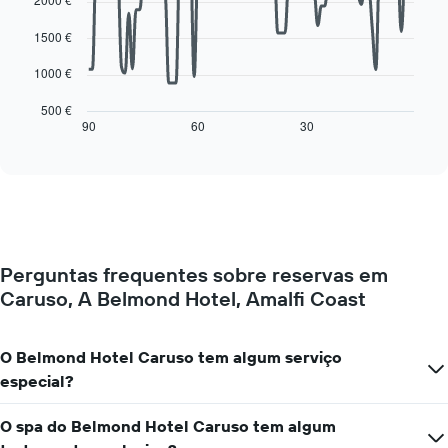
O
data
gráfico
points.
1500 €
apresenta
os
O
1000 €
dias
gráfico
da
seguinte
500 €
semana
mostra
90
60
30
End
numa
of
como
interactive
abcissa
o
chart
O
preço
gráfico
de
apresenta
um
o
quarto
preço
muda
médio
Perguntas frequentes sobre reservas em
perto
de
Caruso, A Belmond Hotel, Amalfi Coast
da
um
data
quarto
da
numa
estadia
O Belmond Hotel Caruso tem algum serviço
ordenada
O
especial?
gráfico
apresenta
O spa do Belmond Hotel Caruso tem algum
o