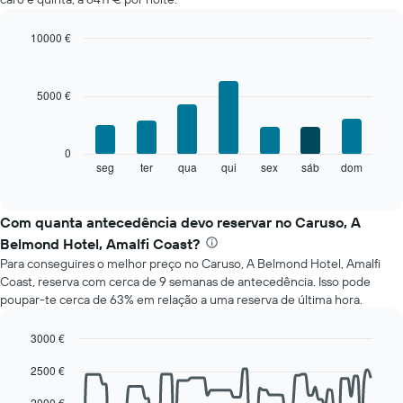
10000 €
Bar
Chart
graphic.
chart
with
5000 €
7
bars.
O
0
gráfico
seg
ter
qua
qui
sex
sáb
dom
End
of
seguinte
interactive
apresenta
chart
o
Com quanta antecedência devo reservar no Caruso, A
preço
Belmond Hotel, Amalfi Coast?
médio
Para conseguires o melhor preço no Caruso, A Belmond Hotel, Amalfi
de
Coast, reserva com cerca de 9 semanas de antecedência. Isso pode
um
poupar-te cerca de 63% em relação a uma reserva de última hora.
quarto
a
cada
3000 €
dia
Line
Chart
2500 €
da
graphic.
chart
with
semana
90
2000 €