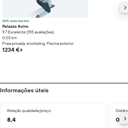
36% mais barato
Palazzo Avino
9.7 Excelente (155 avaliações)
0,03 km
Praia privada, snorkeling, Piscina exterior
1234 €+
Informações úteis
Relação qualidade/preço
Distân
8,4
0,3