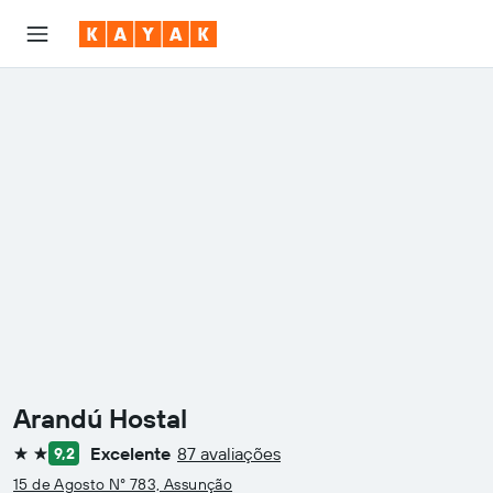
Arandú Hostal
Excelente
87 avaliações
9,2
2 estrelas
15 de Agosto N° 783, Assunção