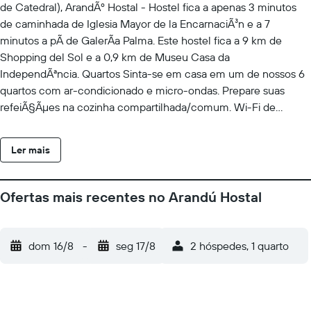
de Catedral), ArandÃº Hostal - Hostel fica a apenas 3 minutos
de caminhada de Iglesia Mayor de la EncarnaciÃ³n e a 7
minutos a pÃ de GalerÃ­a Palma. Este hostel fica a 9 km de
Shopping del Sol e a 0,9 km de Museu Casa da
IndependÃªncia. Quartos Sinta-se em casa em um de nossos 6
quartos com ar-condicionado e micro-ondas. Prepare suas
refeiÃ§Ãµes na cozinha compartilhada/comum. Wi-Fi de
cortesia estÃ¡ disponÃ­vel para manter vocÃª conectado. As
comodidades incluem ventiladores de teto e o serviÃ§o de
Ler mais
arrumaÃ§Ã£o nos quartos Ã fornecido diariamente.
Comodidades Aprecie a vista em um terraÃ§o e um jardim e
desfrute de comodidades como Wi-Fi de cortesia.
Ofertas mais recentes no Arandú Hostal
AlimentaÃ§Ã£o HÃ¡ cafÃ da manhÃ£ continental disponÃ­vel
diariamente, entre 7h30 e 9h30, mediante uma taxa.
dom 16/8
-
seg 17/8
2 hóspedes, 1 quarto