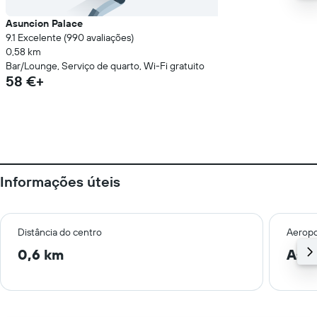
Asuncion Palace
9.1 Excelente (990 avaliações)
0,58 km
Bar/Lounge, Serviço de quarto, Wi-Fi gratuito
58 €+
Informações úteis
Distância do centro
Aeropo
0,6 km
Assu