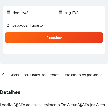
dom 16/8
-
seg 17/8
2 hóspedes, 1 quarto
Pesquisar
ção
Dicas e Perguntas frequentes
Alojamentos próximos
Detalhes
LocalizaÃ§Ã£o do estabelecimento Em AssunÃ§Ã£o (na Ã¡rea