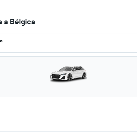
a a Bélgica
go
.