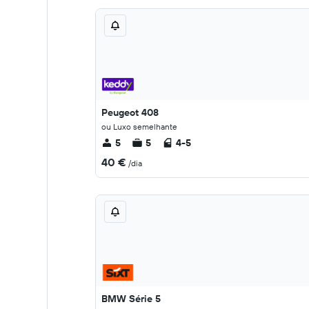
Peugeot 408
ou Luxo semelhante
5
5
4-5
40 €
/dia
BMW Série 5