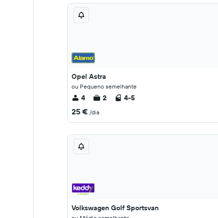
Opel Astra
ou Pequeno semelhante
4
2
4-5
25 €
/dia
Volkswagen Golf Sportsvan
ou Médio semelhante