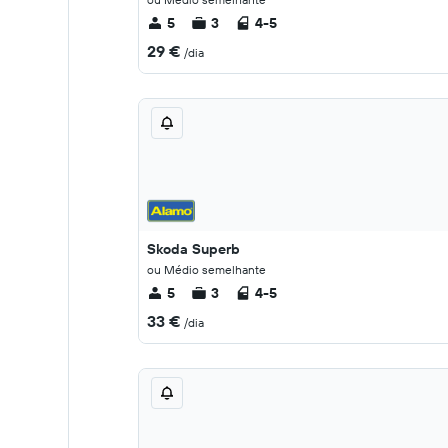
5
3
4-5
29 €
/dia
Skoda Superb
ou Médio semelhante
5
3
4-5
33 €
/dia