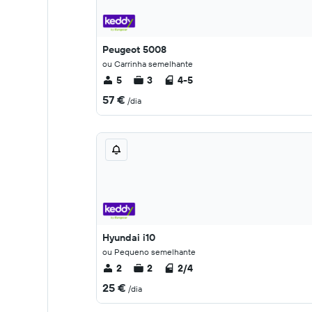
Peugeot 5008
ou Carrinha semelhante
5
3
4-5
57 €
/dia
Hyundai i10
ou Pequeno semelhante
2
2
2/4
25 €
/dia