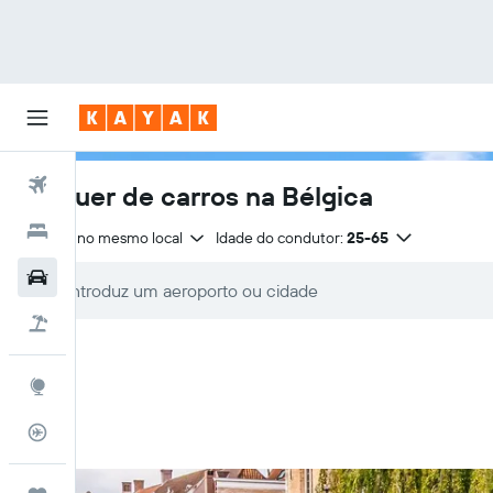
Voos
Aluguer de carros na Bélgica
Hotéis
Entrega no mesmo local
Idade do condutor:
25-65
Carros
Voo+Hotel
Explore
Monitorizador de voos