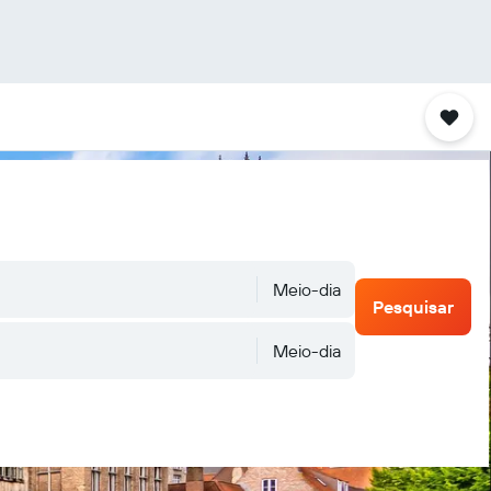
Meio-dia
Pesquisar
Meio-dia