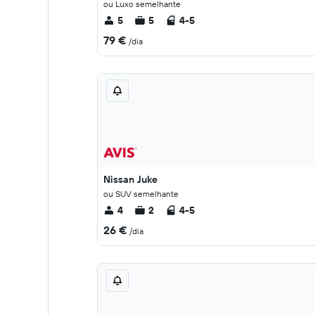
ou Luxo semelhante
5
5
4-5
79 €
/dia
Nissan Juke
ou SUV semelhante
4
2
4-5
26 €
/dia