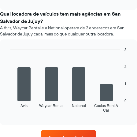
preço
interactive
médio
chart
de
Qual locadora de veículos tem mais agências em San
um
Salvador de Jujuy?
carro
A Avis, Waycar Rental e a National operam de 2 endereços em San
de
Salvador de Jujuy cada, mais do que qualquer outra locadora.
aluguer
por
mês
3
O
Bar
Chart
gráfico
graphic.
chart
apresenta
with
2
4
os
bars.
meses
do
1
O
ano
gráfico
numa
seguinte
abcissa
0
apresenta
Avis
Waycar Rental
National
Cactus Rent A
O
Car
as
End
gráfico
of
quatro
apresenta
interactive
rent-
chart
o
a-
preço
cars
médio