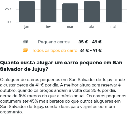
ordenada
25 €
The
chart
has
0 €
1
jan
fev
mar
abr
mai
End
of
X
interactive
axis
chart
Pequeno carros
35 € - 49 €
displaying
categories.
Todos os tipos de carro
61 € - 91 €
Range:
14
Quanto custa alugar um carro pequeno em San
categories.
Salvador de Jujuy?
The
chart
O aluguer de carros pequenos em San Salvador de Jujuy tende
has
a custar cerca de 41 € por dia. A melhor altura para reservar é
1
outubro, quando os preços andam à volta dos 35 € por dia,
Y
cerca de 15% menos do que a média anual. Os carros pequenos
axis
costumam ser 45% mais baratos do que outros alugueres em
displaying
San Salvador de Jujuy, sendo ideais para viajantes com um
values.
orçamento.
Range:
0
to