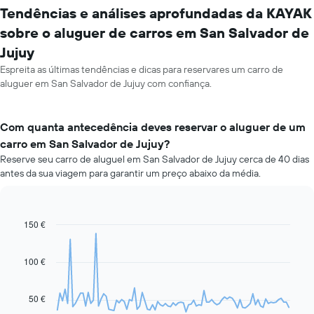
Tendências e análises aprofundadas da KAYAK
sobre o aluguer de carros em San Salvador de
Jujuy
Espreita as últimas tendências e dicas para reservares um carro de
aluguer em San Salvador de Jujuy com confiança.
Com quanta antecedência deves reservar o aluguer de um
carro em San Salvador de Jujuy?
Reserve seu carro de aluguel em San Salvador de Jujuy cerca de 40 dias
antes da sua viagem para garantir um preço abaixo da média.
150 €
Line
Chart
graphic.
chart
with
91
100 €
data
points.
50 €
O