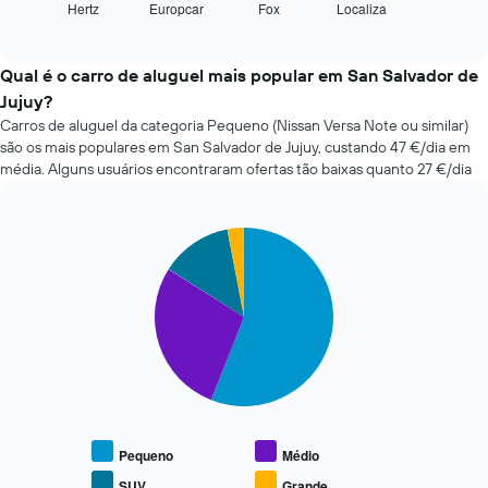
Hertz
Europcar
Fox
Localiza
as
End
de
of
quatro
dias
interactive
rent-
chart
antes
a-
Qual é o carro de aluguel mais popular em San Salvador de
da
cars
Jujuy?
reserva
mais
numa
Carros de aluguel da categoria Pequeno (Nissan Versa Note ou similar)
baratas
abcissa
são os mais populares em San Salvador de Jujuy, custando 47 €/dia em
nas
O
média. Alguns usuários encontraram ofertas tão baixas quanto 27 €/dia
últimas
gráfico
72
apresenta
horas
o
O
Pie
Chart
preço
graphic.
chart
gráfico
médio
with
apresenta
do
4
as
carro
slices.
quatro
de
rent-
aluguer
O
a-
numa
gráfico
cars
ordenada
seguinte
mais
apresenta
baratas
o
numa
preço
Pequeno
Médio
abcissa
médio
SUV
Grande
O