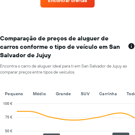
Encontrar ofertas
com
de
mais
um
estações
carro
de
de
aluguer
aluguer
O
por
gráfico
Comparação de preços de aluguer de
um
apresenta
dia
carros conforme o tipo de veículo em San
rent-
numa
Salvador de Jujuy
a-
ordenada
cars
numa
Encontra o carro de aluguer ideal para ti em San Salvador de Jujuy ao
abcissa
comparar preços entre tipos de veículos.
O
gráfico
apresenta
Pequeno
Médio
Grande
SUV
Carrinha
Tod
as
quatro
100 €
rent-
Combination
Chart
a-
graphic.
chart
75 €
cars
with
mais
2
baratas
data
50 €
series.
numa