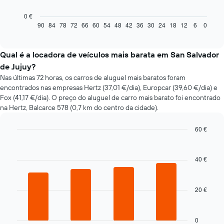
gráfico
seguinte
0 €
apresenta
90
84
78
72
66
60
54
48
42
36
30
24
18
12
6
0
End
of
a
interactive
evolução
chart
do
Qual é a locadora de veículos mais barata em San Salvador
preço
de Jujuy?
de
Nas últimas 72 horas, os carros de aluguel mais baratos foram
um
encontrados nas empresas Hertz (37,01 €/dia), Europcar (39,60 €/dia) e
carro
Fox (41,17 €/dia). O preço do aluguel de carro mais barato foi encontrado
de
na Hertz, Balcarce 578 (0,7 km do centro da cidade).
aluguer
com
a
60 €
aproximação
Bar
Chart
da
graphic.
chart
with
data
40 €
4
da
bars.
reserva
O
20 €
O
gráfico
gráfico
apresenta
seguinte
o
apresenta
0
número