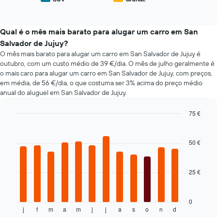
End
de
gráfico
of
carros
interactive
apresenta
de
chart
as
aluguer
Qual é o mês mais barato para alugar um carro em San
quatro
populares
Salvador de Jujuy?
rent-
O mês mais barato para alugar um carro em San Salvador de Jujuy é
a-
outubro, com um custo médio de 39 €/dia. O mês de julho geralmente é
cars
mais
o mais caro para alugar um carro em San Salvador de Jujuy, com preços,
baratas
em média, de 56 €/dia, o que costuma ser 3% acima do preço médio
numa
anual do aluguel em San Salvador de Jujuy.
ordenada
75 €
Bar
Chart
graphic.
chart
with
50 €
12
bars.
25 €
O
gráfico
seguinte
apresenta
0
j
f
m
a
m
j
j
a
s
o
n
d
o
End
of