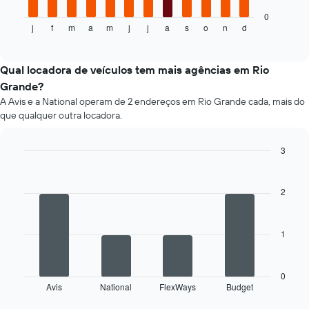
seguinte
apresenta
0
j
f
m
a
m
j
j
a
s
o
n
d
o
End
of
preço
interactive
médio
chart
de
Qual locadora de veículos tem mais agências em Rio
um
Grande?
carro
A Avis e a National operam de 2 endereços em Rio Grande cada, mais do
de
que qualquer outra locadora.
aluguer
por
mês
3
O
Bar
Chart
gráfico
graphic.
chart
apresenta
with
2
4
os
bars.
meses
do
1
O
ano
gráfico
numa
seguinte
abcissa
apresenta
0
O
Avis
National
FlexWays
Budget
as
End
gráfico
of
quatro
apresenta
interactive