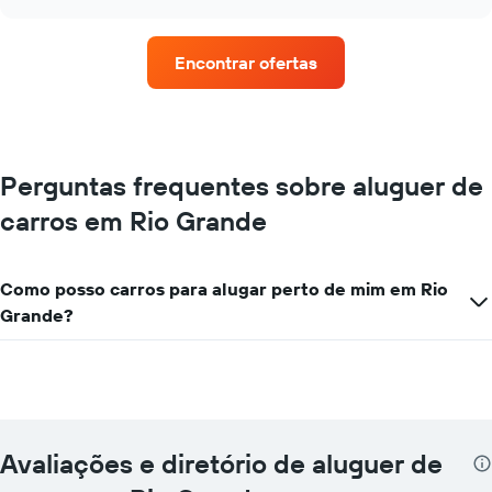
rent-
chart
o
a-
preço
cars
médio
Encontrar ofertas
com
de
mais
um
estações
carro
de
de
aluguer
aluguer
O
Perguntas frequentes sobre aluguer de
por
gráfico
um
carros em Rio Grande
apresenta
dia
rent-
numa
a-
ordenada
cars
Como posso carros para alugar perto de mim em Rio
numa
Grande?
abcissa
O
gráfico
apresenta
as
quatro
rent-
Avaliações e diretório de aluguer de
a-
cars