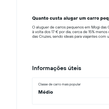
displaying
categories.
Range:
14
Quanto custa alugar um carro pe
categories.
The
O aluguer de carros pequenos em Mogi das Cr
chart
à volta dos 17 € por dia, cerca de 15% meno
has
das Cruzes, sendo ideais para viajantes com
1
Y
axis
displaying
values.
Range:
0
Informações úteis
to
75.
Classe de carro mais popular
Médio