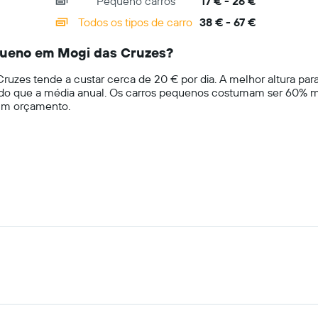
Pequeno carros
17 € - 26 €
numa
Todos os tipos de carro
38 € - 67 €
ordenada
queno em Mogi das Cruzes?
uzes tende a custar cerca de 20 € por dia. A melhor altura pa
s do que a média anual. Os carros pequenos costumam ser 60% 
 um orçamento.