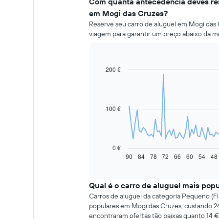
Com quanta antecedência deves res
em Mogi das Cruzes?
Reserve seu carro de aluguel em Mogi das C
viagem para garantir um preço abaixo da m
200 €
Line
Chart
graphic.
chart
with
91
data
100 €
points.
O
gráfico
seguinte
0 €
apresenta
90
84
78
72
66
60
54
48
End
of
a
interactive
evolução
chart
do
Qual é o carro de aluguel mais pop
preço
Carros de aluguel da categoria Pequeno (Fia
de
populares em Mogi das Cruzes, custando 24
um
encontraram ofertas tão baixas quanto 14 €