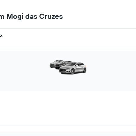
em Mogi das Cruzes
o
.