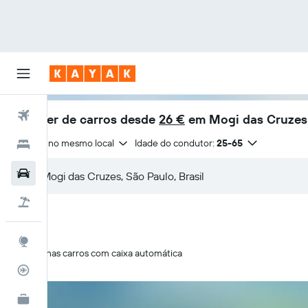
Voos
Aluguer de carros desde
26 €
em Mogi das Cruzes
Entrega no mesmo local
Idade do condutor:
25-65
Hotéis
Carros
Voo+Hotel
Explore
Apenas carros com caixa automática
Monitorizador de voos
KAYAK for Business
NOVO