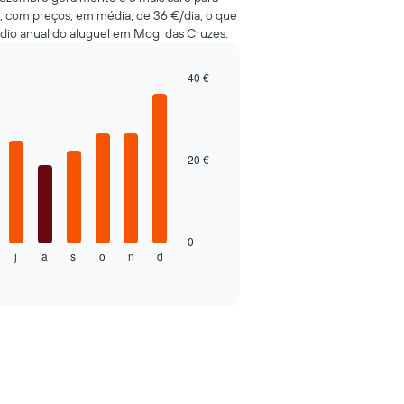
, com preços, em média, de 36 €/dia, o que
io anual do aluguel em Mogi das Cruzes.
40 €
20 €
0
j
a
s
o
n
d