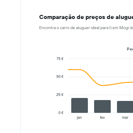
apresenta
o
preço
Comparação de preços de aluguer
médio
do
Encontra o carro de aluguer ideal para ti em Mogi d
carro
de
aluguer
numa
Pe
ordenada
75 €
Combination
Chart
graphic.
chart
with
50 €
2
data
series.
25 €
The
chart
has
0 €
1
jan
fev
mar
End
of
X
interactive
axis
chart