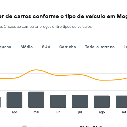
mês
mais
O
baratas
gráfico
numa
 de carros conforme o tipo de veículo em Mog
apresenta
ordenada
os
as Cruzes ao comparar preços entre tipos de veículos.
meses
do
ano
numa
queno
Médio
SUV
Carrinha
Todo-o-terreno
L
abcissa
O
gráfico
apresenta
o
preço
médio
de
um
carro
de
aluguer
abr
mai
jun
jul
ago
set
por
um
dia