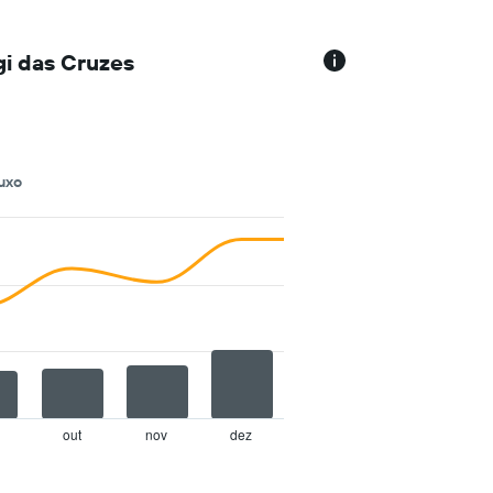
i das Cruzes
uxo
out
nov
dez