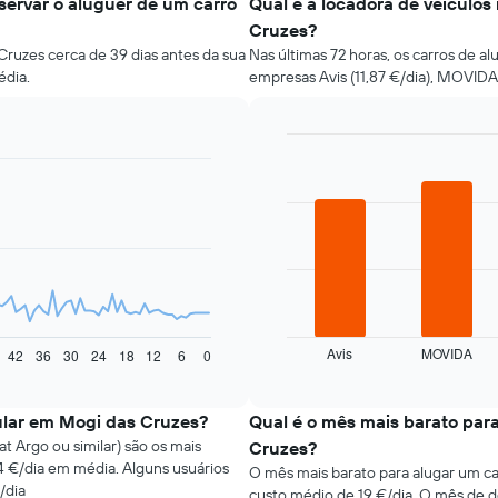
ervar o aluguer de um carro
Qual é a locadora de veículo
Cruzes?
ruzes cerca de 39 dias antes da sua
Nas últimas 72 horas, os carros de a
édia.
empresas Avis (11,87 €/dia), MOVIDA (
Bar
Chart
graphic.
chart
with
4
bars.
O
gráfico
seguinte
apresenta
Avis
MOVIDA
as
42
36
30
24
18
12
6
0
End
of
quatro
interactive
rent-
chart
a-
ular em Mogi das Cruzes?
Qual é o mês mais barato par
cars
t Argo ou similar) são os mais
Cruzes?
mais
 €/dia em média. Alguns usuários
O mês mais barato para alugar um c
baratas
/dia
custo médio de 19 €/dia. O mês de 