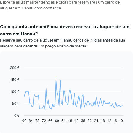
Espreita as últimas tendências e dicas para reservares um carro de
aluguer em Hanau com confiança.
Com quanta antecedência deves reservar o aluguer de um
carro em Hanau?
Reserve seu carro de aluguel em Hanau cerca de 71 dias antes da sua
viagem para garantir um preço abaixo da média.
200 €
Line
Chart
graphic.
chart
with
150 €
91
data
100 €
points.
O
50 €
gráfico
seguinte
0 €
apresenta
90
84
78
72
66
60
54
48
42
36
30
24
18
12
6
0
End
of
a
interactive
evolução
chart