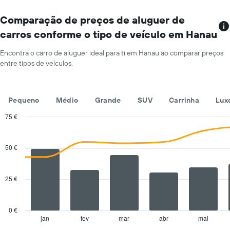
O
gráfico
Comparação de preços de aluguer de
apresenta
carros conforme o tipo de veículo em Hanau
os
meses
Encontra o carro de aluguer ideal para ti em Hanau ao comparar preços
do
entre tipos de veículos.
ano
numa
abcissa
O
Pequeno
Médio
Grande
SUV
Carrinha
Lux
gráfico
apresenta
75 €
o
Combination
Chart
preço
graphic.
chart
with
médio
50 €
2
de
data
um
series.
carro
25 €
de
The
aluguer
chart
por
has
0 €
um
1
jan
fev
mar
abr
mai
End
dia
of
X