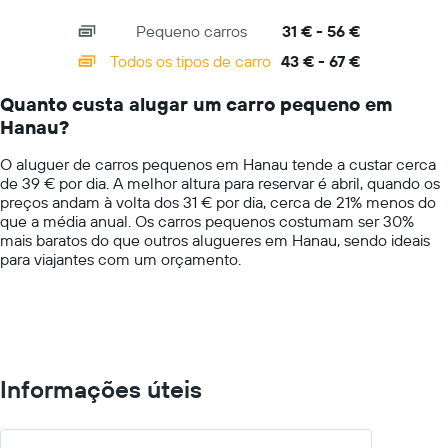
numa
interactive
axis
chart
ordenada
Pequeno carros
31 € - 56 €
displaying
categories.
Todos os tipos de carro
43 € - 67 €
Range:
14
Quanto custa alugar um carro pequeno em
categories.
Hanau?
The
chart
O aluguer de carros pequenos em Hanau tende a custar cerca
has
de 39 € por dia. A melhor altura para reservar é abril, quando os
1
preços andam à volta dos 31 € por dia, cerca de 21% menos do
Y
que a média anual. Os carros pequenos costumam ser 30%
axis
mais baratos do que outros alugueres em Hanau, sendo ideais
displaying
para viajantes com um orçamento.
values.
Range:
0
to
75.
Informações úteis