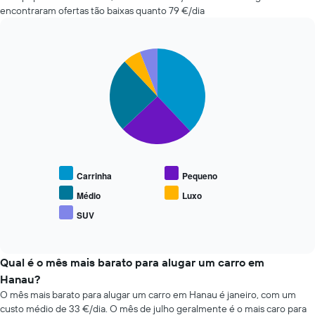
reserva
baratas
encontraram ofertas tão baixas quanto 79 €/dia
numa
nas
abcissa
últimas
O
72
gráfico
Pie
Chart
horas
graphic.
apresenta
chart
O
with
o
gráfico
5
preço
apresenta
slices.
médio
as
do
quatro
O
carro
rent-
gráfico
de
a-
seguinte
aluguer
cars
apresenta
numa
Carrinha
Pequeno
mais
o
ordenada
baratas
preço
Médio
Luxo
numa
médio
SUV
abcissa
End
de
of
O
carros
interactive
gráfico
de
chart
apresenta
aluguer
Qual é o mês mais barato para alugar um carro em
as
populares
Hanau?
quatro
O mês mais barato para alugar um carro em Hanau é janeiro, com um
rent-
custo médio de 33 €/dia. O mês de julho geralmente é o mais caro para
a-