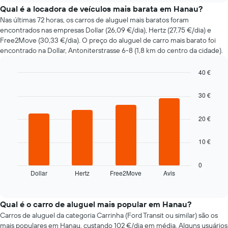
do
Qual é a locadora de veículos mais barata em Hanau?
preço
Nas últimas 72 horas, os carros de aluguel mais baratos foram
de
encontrados nas empresas Dollar (26,09 €/dia), Hertz (27,75 €/dia) e
um
Free2Move (30,33 €/dia). O preço do aluguel de carro mais barato foi
carro
encontrado na Dollar, Antoniterstrasse 6-8 (1,8 km do centro da cidade).
de
aluguer
40 €
com
a
Bar
Chart
graphic.
chart
aproximação
30 €
with
da
4
data
bars.
20 €
da
reserva
O
O
10 €
gráfico
gráfico
seguinte
apresenta
apresenta
0
o
Dollar
Hertz
Free2Move
Avis
as
End
número
of
quatro
interactive
de
rent-
chart
dias
a-
Qual é o carro de aluguel mais popular em Hanau?
antes
cars
Carros de aluguel da categoria Carrinha (Ford Transit ou similar) são os
da
mais
mais populares em Hanau, custando 102 €/dia em média. Alguns usuários