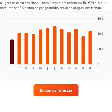
alugar um carro em Hanau, com preços, em média, de 50 €/dia, o que
cars
costuma ser 2% acima do preço médio anual do aluguel em Hanau.
mais
baratas
numa
60 €
ordenada
Bar
Chart
graphic.
chart
with
40 €
12
bars.
20 €
O
gráfico
seguinte
apresenta
0
j
f
m
a
m
j
j
a
s
o
n
d
o
End
of
preço
interactive
médio
chart
de
um
Encontrar ofertas
carro
de
aluguer
por
mês