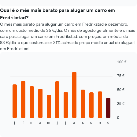
gráfico
de
chart
apresenta
aluguer
Qual é o mês mais barato para alugar um carro em
as
populares
Fredrikstad?
quatro
O mês mais barato para alugar um carro em Fredrikstad é dezembro,
rent-
com um custo médio de 36 €/dia. O mês de agosto geralmente é o mais
a-
caro para alugar um carro em Fredrikstad, com preços, em média, de
cars
83 €/dia, o que costuma ser 31% acima do preço médio anual do aluguel
mais
em Fredrikstad.
baratas
numa
ordenada
100 €
Bar
Chart
graphic.
chart
75 €
with
12
bars.
50 €
O
25 €
gráfico
seguinte
apresenta
0
j
f
m
a
m
j
j
a
s
o
n
d
o
End
of
preço
interactive
médio
chart