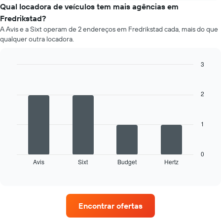
de
Qual locadora de veículos tem mais agências em
um
Fredrikstad?
carro
A Avis e a Sixt operam de 2 endereços em Fredrikstad cada, mais do que
de
qualquer outra locadora.
aluguer
por
mês
3
O
Bar
Chart
gráfico
graphic.
chart
apresenta
with
2
4
os
bars.
meses
do
1
O
ano
gráfico
numa
seguinte
abcissa
apresenta
0
O
Avis
Sixt
Budget
Hertz
as
End
gráfico
of
quatro
apresenta
interactive
rent-
chart
o
a-
preço
cars
médio
Encontrar ofertas
com
de
mais