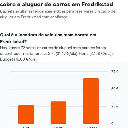
sobre o aluguer de carros em Fredrikstad
Espreita as últimas tendências e dicas para reservares um carro de
aluguer em Fredrikstad com confiança.
Qual é a locadora de veículos mais barata em
Fredrikstad?
Nas últimas 72 horas, os carros de aluguel mais baratos foram
encontrados nas empresas Sixt (31,47 €/dia), Hertz (37,58 €/dia) e
Budget (76,08 €/dia).
75 €
Bar
Chart
graphic.
chart
with
50 €
3
bars.
25 €
O
gráfico
seguinte
apresenta
0
Sixt
Hertz
Budget