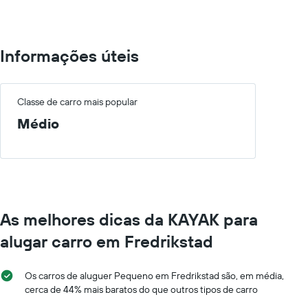
um
estações
carro
de
de
aluguer
aluguer
O
Informações úteis
por
gráfico
um
apresenta
dia
rent-
numa
a-
Classe de carro mais popular
ordenada
cars
Médio
numa
abcissa
O
gráfico
apresenta
as
quatro
As melhores dicas da KAYAK para
rent-
a-
alugar carro em Fredrikstad
cars
mais
baratas
Os carros de aluguer Pequeno em Fredrikstad são, em média,
numa
cerca de 44% mais baratos do que outros tipos de carro
ordenada