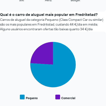
as
End
of
quatro
interactive
rent-
chart
a-
Qual é o carro de aluguel mais popular em Fredrikstad?
cars
Carros de aluguel da categoria Pequeno (Class Compact Car ou similar)
mais
são os mais populares em Fredrikstad, custando 44 €/dia em média.
baratas
Alguns usuários encontraram ofertas tão baixas quanto 34 €/dia
nas
últimas
72
Pie
Chart
horas
graphic.
chart
O
with
gráfico
2
apresenta
slices.
as
quatro
O
rent-
gráfico
a-
seguinte
cars
apresenta
mais
o
baratas
preço
numa
médio
Pequeno
Comercial
abcissa
End
de
of
O
carros
interactive