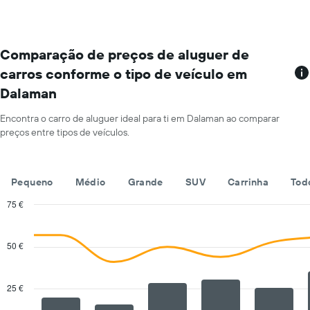
por
mês
O
gráfico
Comparação de preços de aluguer de
apresenta
carros conforme o tipo de veículo em
os
Dalaman
meses
do
ano
Encontra o carro de aluguer ideal para ti em Dalaman ao comparar
numa
preços entre tipos de veículos.
abcissa
O
gráfico
Pequeno
Médio
Grande
SUV
Carrinha
Tod
apresenta
o
75 €
preço
Combination
Chart
médio
graphic.
chart
de
with
50 €
um
2
carro
data
series.
de
25 €
aluguer
The
por