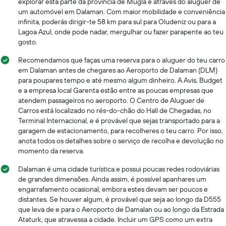
explorar esta parte da província de Mugla é através do aluguer de
um automóvel em Dalaman. Com maior mobilidade e conveniência
infinita, poderás dirigir-te 58 km para sul para Oludeniz ou para a
Lagoa Azul, onde pode nadar, mergulhar ou fazer parapente ao teu
gosto.
Recomendamos que faças uma reserva para o aluguer do teu carro
em Dalaman antes de chegares ao Aeroporto de Dalaman (DLM)
para poupares tempo e até mesmo algum dinheiro. A Avis, Budget
e a empresa local Garenta estão entre as poucas empresas que
atendem passageiros no aeroporto. O Centro de Aluguer de
Carros está localizado no rés-do-chão do Hall de Chegadas, no
Terminal Internacional, e é provável que sejas transportado para a
garagem de estacionamento, para recolheres o teu carro. Por isso,
anota todos os detalhes sobre o serviço de recolha e devolução no
momento da reserva.
Dalaman é uma cidade turística e possui poucas redes rodoviárias
de grandes dimensões. Ainda assim, é possível apanhares um
engarrafamento ocasional, embora estes devam ser poucos e
distantes. Se houver algum, é provável que seja ao longo da D555
que leva de e para o Aeroporto de Damalan ou ao longo da Estrada
Ataturk, que atravessa a cidade. Incluir um GPS como um extra