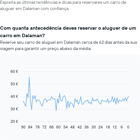
Espreita as últimas tendências e dicas para reservares um carro de
aluguer em Dalaman com confiança.
Com quanta antecedência deves reservar o aluguer de um
carro em Dalaman?
Reserve seu carro de aluguel em Dalaman cerca de 62 dias antes da sua
viagem para garantir um preço abaixo da média.
60 €
Line
Chart
graphic.
chart
with
50 €
91
data
40 €
points.
O
30 €
gráfico
seguinte
20 €
apresenta
90
84
78
72
66
60
54
48
42
36
30
24
18
12
6
0
End
of
a
interactive
evolução
chart