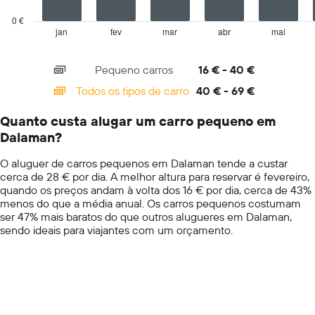
chart
um
has
dia
0 €
1
numa
jan
fev
mar
abr
mai
End
of
X
ordenada
interactive
axis
chart
Pequeno carros
16 € - 40 €
displaying
categories.
Todos os tipos de carro
40 € - 69 €
Range:
14
Quanto custa alugar um carro pequeno em
categories.
Dalaman?
The
chart
O aluguer de carros pequenos em Dalaman tende a custar
has
cerca de 28 € por dia. A melhor altura para reservar é fevereiro,
1
quando os preços andam à volta dos 16 € por dia, cerca de 43%
Y
menos do que a média anual. Os carros pequenos costumam
axis
ser 47% mais baratos do que outros alugueres em Dalaman,
displaying
sendo ideais para viajantes com um orçamento.
values.
Range:
0
to
75.