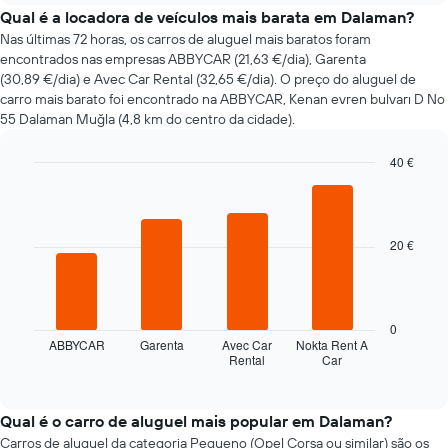
do
Qual é a locadora de veículos mais barata em Dalaman?
preço
Nas últimas 72 horas, os carros de aluguel mais baratos foram
de
encontrados nas empresas ABBYCAR (21,63 €/dia), Garenta
um
(30,89 €/dia) e Avec Car Rental (32,65 €/dia). O preço do aluguel de
carro
carro mais barato foi encontrado na ABBYCAR, Kenan evren bulvarı D No
de
55 Dalaman Muğla (4,8 km do centro da cidade).
aluguer
com
40 €
a
aproximação
Bar
Chart
graphic.
chart
da
with
data
4
da
20 €
bars.
reserva
O
O
gráfico
gráfico
apresenta
seguinte
0
o
apresenta
ABBYCAR
Garenta
Avec Car
Nokta Rent A
número
Rental
Car
as
End
de
of
quatro
interactive
dias
rent-
chart
antes
a-
Qual é o carro de aluguel mais popular em Dalaman?
da
cars
Carros de aluguel da categoria Pequeno (Opel Corsa ou similar) são os