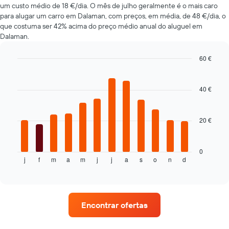
um custo médio de 18 €/dia. O mês de julho geralmente é o mais caro
a-
para alugar um carro em Dalaman, com preços, em média, de 48 €/dia, o
cars
que costuma ser 42% acima do preço médio anual do aluguel em
mais
Dalaman.
baratas
numa
ordenada
60 €
Bar
Chart
graphic.
chart
with
40 €
12
bars.
20 €
O
gráfico
seguinte
apresenta
0
j
f
m
a
m
j
j
a
s
o
n
d
o
End
of
preço
interactive
médio
chart
de
um
Encontrar ofertas
carro
de
aluguer