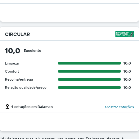
CIRCULAR
10,0
Excelente
Limpeza
10.0
Comfort
10.0
Recolha/entrega
10.0
Relação qualidade/preço
10.0
4 estações em Dalaman
Mostrar estações
14 viajantes que alugaram um carro em Dalaman deram à