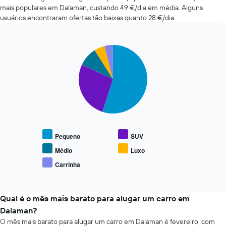
reserva
mais
mais populares em Dalaman, custando 49 €/dia em média. Alguns
numa
baratas
usuários encontraram ofertas tão baixas quanto 28 €/dia
abcissa
nas
O
últimas
gráfico
72
apresenta
Pie
Chart
horas
o
graphic.
chart
O
with
preço
gráfico
5
médio
apresenta
slices.
do
as
carro
quatro
O
de
rent-
gráfico
aluguer
a-
seguinte
numa
cars
apresenta
ordenada
Pequeno
SUV
mais
o
baratas
preço
Médio
Luxo
numa
médio
Carrinha
abcissa
End
de
of
O
carros
interactive
gráfico
de
chart
apresenta
aluguer
Qual é o mês mais barato para alugar um carro em
as
populares
Dalaman?
quatro
O mês mais barato para alugar um carro em Dalaman é fevereiro, com
rent-