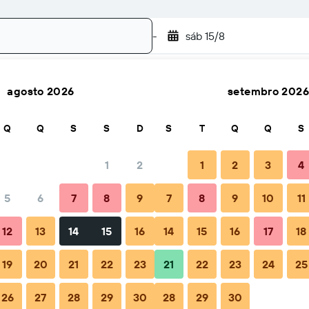
-
sáb 15/8
agosto 2026
setembro 2026
Pesquisar
Q
Q
S
S
D
S
T
Q
Q
S
1
2
1
2
3
4
o(a)
5
6
7
8
9
7
8
9
10
11
Total por noite
12
13
14
15
16
14
15
16
17
18
33 €
19
20
21
22
23
21
22
23
24
25
26
27
28
29
30
28
29
30
34 €