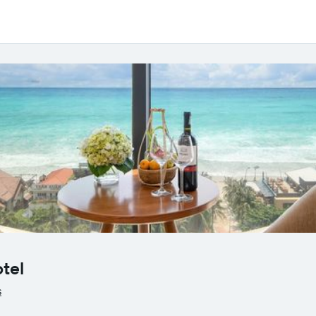
tel
s