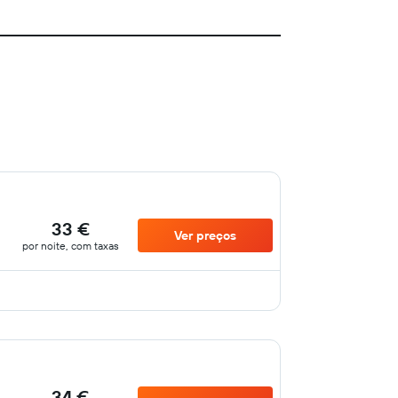
33 €
Ver preços
por noite, com taxas
34 €