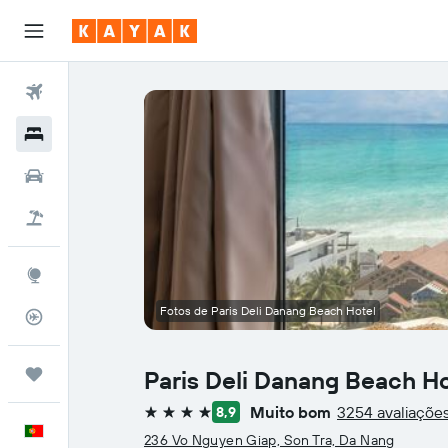
Voos
Hotéis
Carros
Voo+Hotel
Explore
Fotos de Paris Deli Danang Beach Hotel
Monitorizador de voos
Trips
Paris Deli Danang Beach Ho
Muito bom
3254 avaliaçõe
8,9
4 estrelas
Português
236 Vo Nguyen Giap, Son Tra, Da Nang