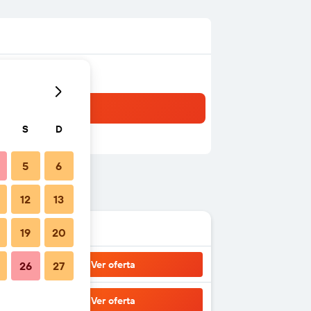
S
D
5
6
12
13
19
20
Ver oferta
26
27
Ver oferta