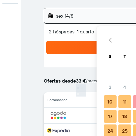
sex 14/8
2 hóspedes, 1 quarto
S
T
Ofertas desde
33 €
/
preço por noite mais barat
3
4
Fornecedor
10
11
17
18
24
25