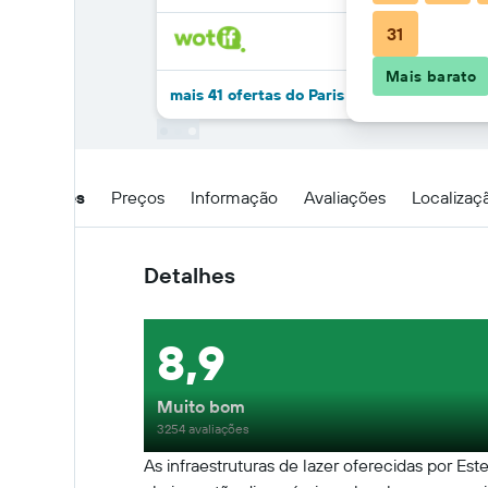
31
Mais barato
mais 41 ofertas do Paris Deli Danang Beach
Detalhes
Preços
Informação
Avaliações
Localizaç
Detalhes
8,9
Muito bom
3254 avaliações
As infraestruturas de lazer oferecidas por Est