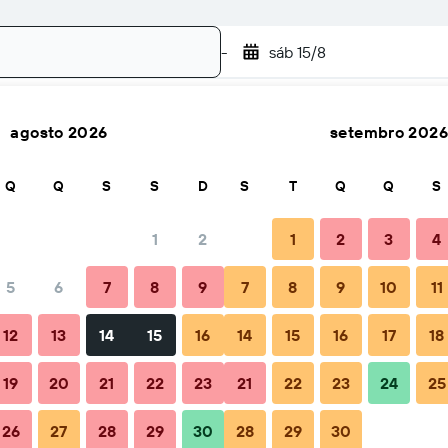
-
sáb 15/8
agosto 2026
setembro 2026
Pesquisar
Q
Q
S
S
D
S
T
Q
Q
S
1
2
1
2
3
4
o(a)
5
6
7
8
9
7
8
9
10
11
Total por noite
12
13
14
15
16
14
15
16
17
18
46 €
19
20
21
22
23
21
22
23
24
25
26
27
28
29
30
28
29
30
51 €