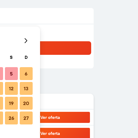
S
D
5
6
12
13
19
20
Ver oferta
26
27
Ver oferta