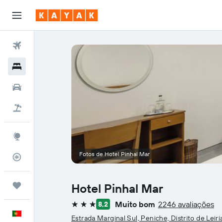
Voos
Hotéis
Carros
Voo+Hotel
Explore
Fotos de Hotel Pinhal Mar
Monitorizador de voos
Trips
Hotel Pinhal Mar
Muito bom
2246 avaliações
8,2
3 estrelas
Português
Estrada Marginal Sul, Peniche, Distrito de Leiri