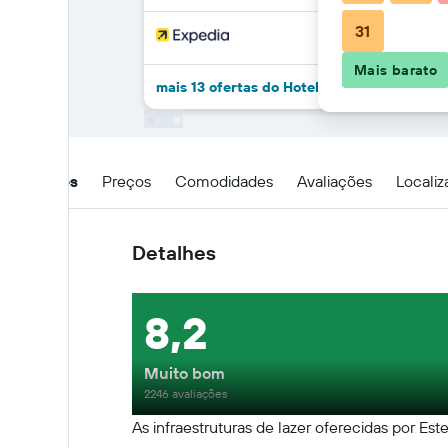
31
Mais barato
mais 13 ofertas do Hotel Pinhal Mar
Detalhes
Preços
Comodidades
Avaliações
Locali
Detalhes
8,2
Muito bom
2246 avaliações
As infraestruturas de lazer oferecidas por Est