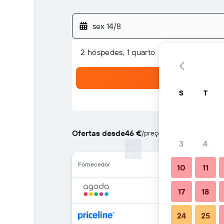
sex 14/8
2 hóspedes, 1 quarto
S
T
Ofertas desde
46 €
/
preço por noite mais barat
3
4
Fornecedor
10
11
17
18
24
25