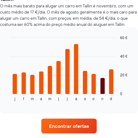
reserva
mais
O mês mais barato para alugar um carro em Tallin é novembro, com um
numa
baratas
abcissa
custo médio de 17 €/dia. O mês de agosto geralmente é o mais caro para
nas
O
alugar um carro em Tallin, com preços, em média, de 54 €/dia, o que
últimas
gráfico
costuma ser 60% acima do preço médio anual do aluguel em Tallin.
72
apresenta
horas
o
60 €
O
preço
gráfico
Bar
Chart
médio
graphic.
chart
apresenta
do
with
as
40 €
carro
12
quatro
bars.
de
rent-
aluguer
a-
20 €
O
numa
cars
gráfico
ordenada
mais
seguinte
baratas
apresenta
0
numa
j
f
m
a
m
j
j
a
s
o
n
d
o
End
abcissa
of
preço
interactive
O
médio
chart
gráfico
de
apresenta
um
as
Encontrar ofertas
carro
quatro
de
rent-