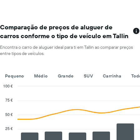
aluguer
a-
por
cars
mês
mais
O
baratas
gráfico
Comparação de preços de aluguer de
numa
apresenta
carros conforme o tipo de veículo em Tallin
ordenada
os
meses
Encontra o carro de aluguer ideal para ti em Tallin ao comparar preços
do
entre tipos de veículos.
ano
numa
abcissa
O
Pequeno
Médio
Grande
SUV
Carrinha
Tod
gráfico
apresenta
100 €
o
Combination
Chart
preço
graphic.
chart
75 €
with
médio
2
de
data
50 €
um
series.
carro
de
25 €
The
aluguer
chart
por