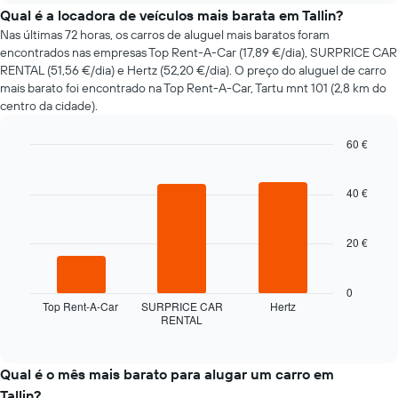
do
Qual é a locadora de veículos mais barata em Tallin?
preço
Nas últimas 72 horas, os carros de aluguel mais baratos foram
de
encontrados nas empresas Top Rent-A-Car (17,89 €/dia), SURPRICE CAR
um
RENTAL (51,56 €/dia) e Hertz (52,20 €/dia). O preço do aluguel de carro
carro
mais barato foi encontrado na Top Rent-A-Car, Tartu mnt 101 (2,8 km do
de
centro da cidade).
aluguer
com
60 €
a
aproximação
Bar
Chart
graphic.
chart
da
with
40 €
data
3
da
bars.
reserva
20 €
O
O
gráfico
gráfico
apresenta
seguinte
0
o
apresenta
Top Rent-A-Car
SURPRICE CAR
Hertz
número
RENTAL
as
End
de
of
quatro
interactive
dias
rent-
chart
antes
a-
Qual é o mês mais barato para alugar um carro em
da
cars
Tallin?