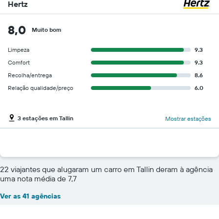
Hertz
8,0
Muito bom
Limpeza
9.3
Comfort
9.3
Recolha/entrega
8.6
Relação qualidade/preço
6.0
3 estações em Tallin
Mostrar estações
22 viajantes que alugaram um carro em Tallin deram à agência
uma nota média de 7,7
Ver as 41 agências