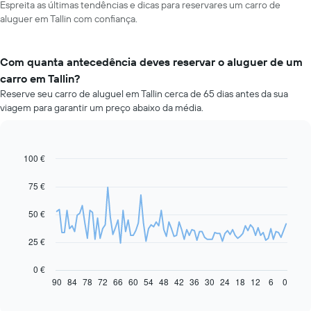
Espreita as últimas tendências e dicas para reservares um carro de
aluguer em Tallin com confiança.
Com quanta antecedência deves reservar o aluguer de um
carro em Tallin?
Reserve seu carro de aluguel em Tallin cerca de 65 dias antes da sua
viagem para garantir um preço abaixo da média.
100 €
Line
Chart
graphic.
chart
with
75 €
91
data
50 €
points.
O
25 €
gráfico
seguinte
0 €
apresenta
90
84
78
72
66
60
54
48
42
36
30
24
18
12
6
0
End
of
a
interactive
evolução
chart