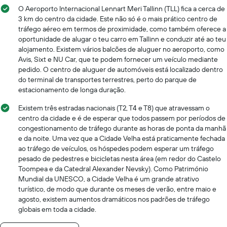
O Aeroporto Internacional Lennart Meri Tallinn (TLL) fica a cerca de
3 km do centro da cidade. Este não só é o mais prático centro de
tráfego aéreo em termos de proximidade, como também oferece a
oportunidade de alugar o teu carro em Tallinn e conduzir até ao teu
alojamento. Existem vários balcões de aluguer no aeroporto, como
Avis, Sixt e NU Car, que te podem fornecer um veículo mediante
pedido. O centro de aluguer de automóveis está localizado dentro
do terminal de transportes terrestres, perto do parque de
estacionamento de longa duração.
Existem três estradas nacionais (T2, T4 e T8) que atravessam o
centro da cidade e é de esperar que todos passem por períodos de
congestionamento de tráfego durante as horas de ponta da manhã
e da noite. Uma vez que a Cidade Velha está praticamente fechada
ao tráfego de veículos, os hóspedes podem esperar um tráfego
pesado de pedestres e bicicletas nesta área (em redor do Castelo
Toompea e da Catedral Alexander Nevsky). Como Património
Mundial da UNESCO, a Cidade Velha é um grande atrativo
turístico, de modo que durante os meses de verão, entre maio e
agosto, existem aumentos dramáticos nos padrões de tráfego
globais em toda a cidade.