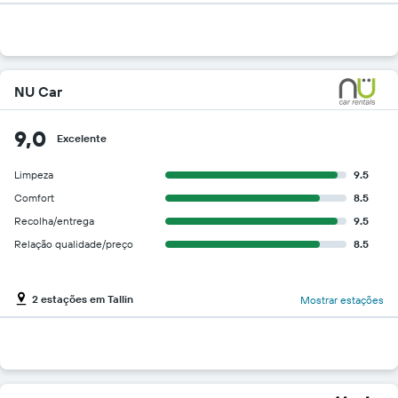
NU Car
9,0
Excelente
Limpeza
9.5
Comfort
8.5
Recolha/entrega
9.5
Relação qualidade/preço
8.5
2 estações em Tallin
Mostrar estações