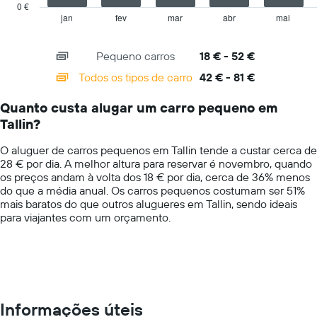
has
0 €
um
1
jan
fev
mar
abr
mai
End
dia
of
X
numa
interactive
axis
chart
ordenada
Pequeno carros
18 € - 52 €
displaying
categories.
Todos os tipos de carro
42 € - 81 €
Range:
14
Quanto custa alugar um carro pequeno em
categories.
Tallin?
The
chart
O aluguer de carros pequenos em Tallin tende a custar cerca de
has
28 € por dia. A melhor altura para reservar é novembro, quando
1
os preços andam à volta dos 18 € por dia, cerca de 36% menos
Y
do que a média anual. Os carros pequenos costumam ser 51%
axis
mais baratos do que outros alugueres em Tallin, sendo ideais
displaying
para viajantes com um orçamento.
values.
Range:
0
to
100.
Informações úteis