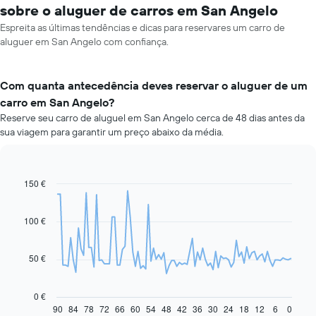
sobre o aluguer de carros em San Angelo
Espreita as últimas tendências e dicas para reservares um carro de
aluguer em San Angelo com confiança.
Com quanta antecedência deves reservar o aluguer de um
carro em San Angelo?
Reserve seu carro de aluguel em San Angelo cerca de 48 dias antes da
sua viagem para garantir um preço abaixo da média.
150 €
Line
Chart
graphic.
chart
with
91
100 €
data
points.
50 €
O
gráfico
seguinte
0 €
apresenta
90
84
78
72
66
60
54
48
42
36
30
24
18
12
6
0
End