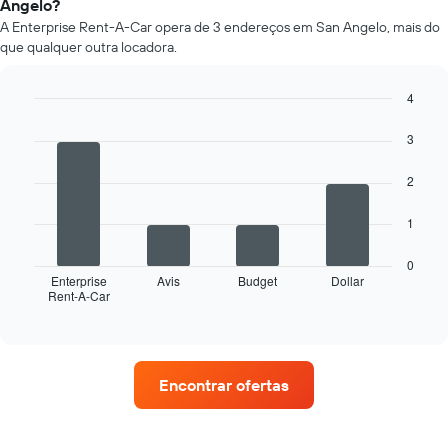
Angelo?
carro
A Enterprise Rent-A-Car opera de 3 endereços em San Angelo, mais do
de
que qualquer outra locadora.
aluguer
por
mês
4
O
Bar
Chart
gráfico
graphic.
chart
3
apresenta
with
4
os
2
bars.
meses
do
O
1
ano
gráfico
numa
seguinte
abcissa
0
apresenta
Enterprise
Avis
Budget
Dollar
O
Rent-A-Car
as
End
gráfico
of
quatro
apresenta
interactive
rent-
chart
o
a-
preço
cars
médio
Encontrar ofertas
com
de
mais
um
estações
carro