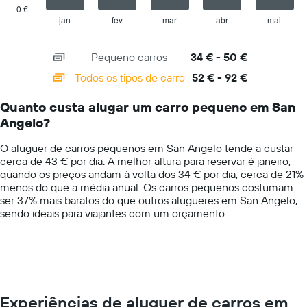
has
0 €
1
jan
fev
mar
abr
mai
End
of
X
interactive
axis
chart
Pequeno carros
34 € - 50 €
displaying
categories.
Todos os tipos de carro
52 € - 92 €
Range:
14
Quanto custa alugar um carro pequeno em San
categories.
Angelo?
The
chart
O aluguer de carros pequenos em San Angelo tende a custar
has
cerca de 43 € por dia. A melhor altura para reservar é janeiro,
1
quando os preços andam à volta dos 34 € por dia, cerca de 21%
Y
menos do que a média anual. Os carros pequenos costumam
axis
ser 37% mais baratos do que outros alugueres em San Angelo,
displaying
sendo ideais para viajantes com um orçamento.
values.
Range:
0
to
100.
Experiências de aluguer de carros em