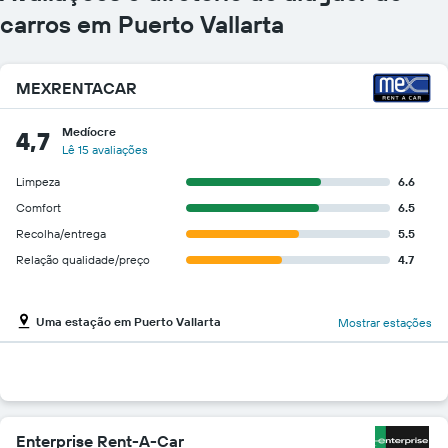
carros em Puerto Vallarta
MEXRENTACAR
Medíocre
4,7
Lê 15 avaliações
Limpeza
6.6
Comfort
6.5
Recolha/entrega
5.5
Relação qualidade/preço
4.7
Uma estação em Puerto Vallarta
Mostrar estações
Enterprise Rent-A-Car