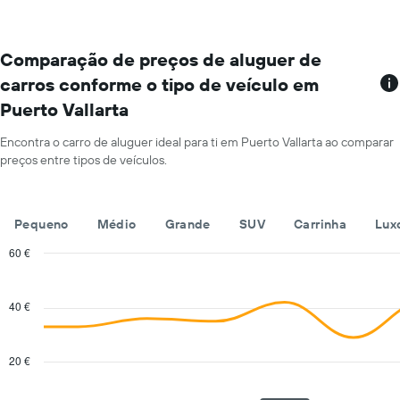
de
de
aluguer
aluguer
O
por
gráfico
Comparação de preços de aluguer de
um
apresenta
dia
carros conforme o tipo de veículo em
rent-
numa
Puerto Vallarta
a-
ordenada
cars
numa
Encontra o carro de aluguer ideal para ti em Puerto Vallarta ao comparar
abcissa
preços entre tipos de veículos.
O
gráfico
apresenta
Pequeno
Médio
Grande
SUV
Carrinha
Lux
as
quatro
60 €
rent-
Combination
Chart
a-
graphic.
chart
cars
with
40 €
mais
2
baratas
data
series.
numa
20 €
ordenada
The
chart