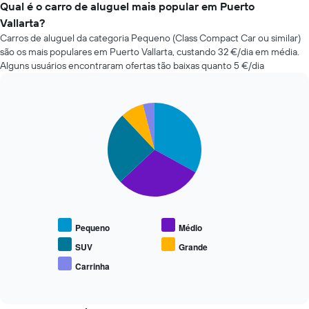
a-
Qual é o carro de aluguel mais popular em Puerto
da
cars
Vallarta?
reserva
mais
numa
Carros de aluguel da categoria Pequeno (Class Compact Car ou similar)
baratas
abcissa
são os mais populares em Puerto Vallarta, custando 32 €/dia em média.
nas
O
Alguns usuários encontraram ofertas tão baixas quanto 5 €/dia
últimas
gráfico
72
apresenta
horas
o
O
Pie
Chart
preço
graphic.
chart
gráfico
médio
with
apresenta
do
5
as
carro
slices.
quatro
de
rent-
aluguer
O
a-
numa
gráfico
cars
ordenada
seguinte
mais
apresenta
baratas
Pequeno
Médio
o
numa
preço
SUV
Grande
abcissa
médio
Carrinha
O
End
de
gráfico
of
carros
interactive
apresenta
de
chart
as