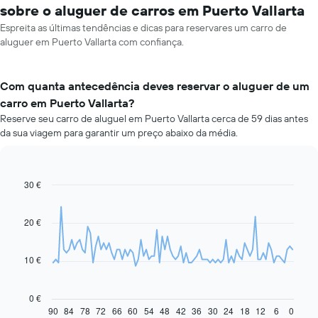
sobre o aluguer de carros em Puerto Vallarta
Espreita as últimas tendências e dicas para reservares um carro de
aluguer em Puerto Vallarta com confiança.
Com quanta antecedência deves reservar o aluguer de um
carro em Puerto Vallarta?
Reserve seu carro de aluguel em Puerto Vallarta cerca de 59 dias antes
da sua viagem para garantir um preço abaixo da média.
30 €
Line
Chart
graphic.
chart
with
91
20 €
data
points.
10 €
O
gráfico
seguinte
0 €
apresenta
90
84
78
72
66
60
54
48
42
36
30
24
18
12
6
0
End