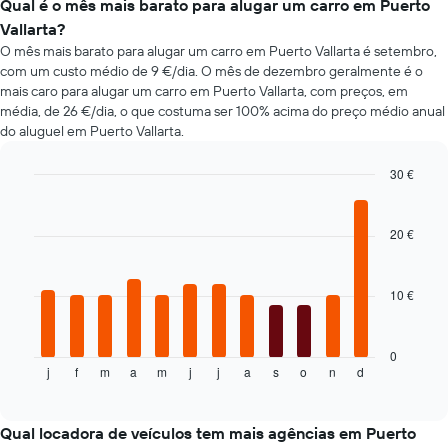
aluguer
Qual é o mês mais barato para alugar um carro em Puerto
quatro
populares
Vallarta?
rent-
O mês mais barato para alugar um carro em Puerto Vallarta é setembro,
a-
com um custo médio de 9 €/dia. O mês de dezembro geralmente é o
cars
mais
mais caro para alugar um carro em Puerto Vallarta, com preços, em
baratas
média, de 26 €/dia, o que costuma ser 100% acima do preço médio anual
numa
do aluguel em Puerto Vallarta.
ordenada
30 €
Bar
Chart
graphic.
chart
with
20 €
12
bars.
10 €
O
gráfico
seguinte
apresenta
0
j
f
m
a
m
j
j
a
s
o
n
d
o
End
of
preço
interactive
médio
chart
de
Qual locadora de veículos tem mais agências em Puerto