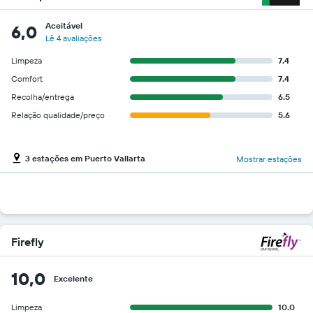
Aceitável
6,0
Lê 4 avaliações
Limpeza
7.4
Comfort
7.4
Recolha/entrega
6.5
Relação qualidade/preço
5.6
3 estações em Puerto Vallarta
Mostrar estações
Firefly
10,0
Excelente
Limpeza
10.0