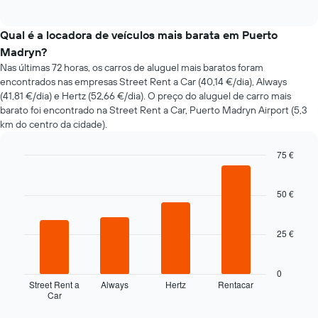
of
a
interactive
evolução
chart
do
Qual é a locadora de veículos mais barata em Puerto
preço
Madryn?
de
Nas últimas 72 horas, os carros de aluguel mais baratos foram
um
encontrados nas empresas Street Rent a Car (40,14 €/dia), Always
carro
(41,81 €/dia) e Hertz (52,66 €/dia). O preço do aluguel de carro mais
de
barato foi encontrado na Street Rent a Car, Puerto Madryn Airport (5,3
aluguer
km do centro da cidade).
com
a
aproximação
75 €
da
Bar
Chart
data
graphic.
chart
da
with
50 €
4
reserva
bars.
O
gráfico
25 €
O
apresenta
gráfico
o
seguinte
0
número
apresenta
Street Rent a
Always
Hertz
Rentacar
de
Car
as
End
dias
of
quatro
antes
interactive