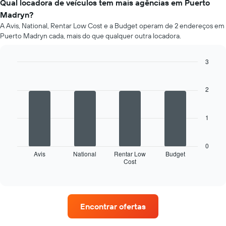
de
Qual locadora de veículos tem mais agências em Puerto
um
Madryn?
carro
A Avis, National, Rentar Low Cost e a Budget operam de 2 endereços em
de
Puerto Madryn cada, mais do que qualquer outra locadora.
aluguer
por
mês
3
O
Bar
Chart
gráfico
graphic.
chart
apresenta
with
2
4
os
bars.
meses
do
1
O
ano
gráfico
numa
seguinte
abcissa
0
apresenta
Avis
National
Rentar Low
Budget
O
Cost
as
End
gráfico
of
quatro
apresenta
interactive
rent-
chart
o
a-
preço
cars
médio
Encontrar ofertas
com
de
mais
um