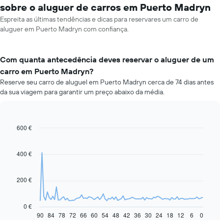
sobre o aluguer de carros em Puerto Madryn
Espreita as últimas tendências e dicas para reservares um carro de
aluguer em Puerto Madryn com confiança.
Com quanta antecedência deves reservar o aluguer de um
carro em Puerto Madryn?
Reserve seu carro de aluguel em Puerto Madryn cerca de 74 dias antes
da sua viagem para garantir um preço abaixo da média.
600 €
Line
Chart
graphic.
chart
with
91
400 €
data
points.
200 €
O
gráfico
seguinte
0 €
apresenta
90
84
78
72
66
60
54
48
42
36
30
24
18
12
6
0
End