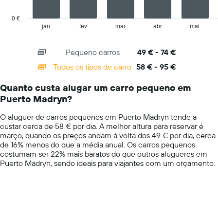
chart
has
0 €
1
jan
fev
mar
abr
mai
End
of
X
interactive
axis
chart
Pequeno carros
49 € - 74 €
displaying
categories.
Todos os tipos de carro
58 € - 95 €
Range:
14
Quanto custa alugar um carro pequeno em
categories.
Puerto Madryn?
The
chart
O aluguer de carros pequenos em Puerto Madryn tende a
has
custar cerca de 58 € por dia. A melhor altura para reservar é
1
março, quando os preços andam à volta dos 49 € por dia, cerca
Y
de 16% menos do que a média anual. Os carros pequenos
axis
costumam ser 22% mais baratos do que outros alugueres em
displaying
Puerto Madryn, sendo ideais para viajantes com um orçamento.
values.
Range:
0
to
100.