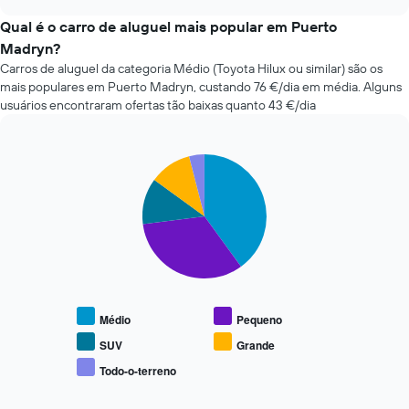
rent-
chart
da
a-
Qual é o carro de aluguel mais popular em Puerto
reserva
cars
numa
Madryn?
mais
abcissa
Carros de aluguel da categoria Médio (Toyota Hilux ou similar) são os
baratas
O
mais populares em Puerto Madryn, custando 76 €/dia em média. Alguns
nas
gráfico
usuários encontraram ofertas tão baixas quanto 43 €/dia
últimas
apresenta
72
o
horas
preço
O
Pie
Chart
médio
graphic.
chart
gráfico
do
with
apresenta
carro
5
as
de
slices.
quatro
aluguer
rent-
numa
O
a-
ordenada
gráfico
cars
seguinte
mais
apresenta
baratas
Médio
Pequeno
o
numa
preço
SUV
Grande
abcissa
médio
Todo-o-terreno
O
End
de
gráfico
of
carros
interactive
apresenta