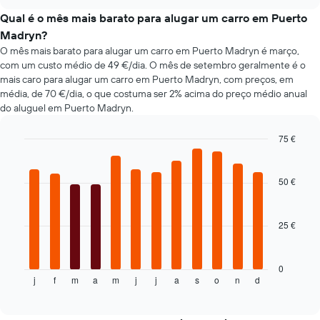
de
chart
as
aluguer
Qual é o mês mais barato para alugar um carro em Puerto
quatro
populares
Madryn?
rent-
O mês mais barato para alugar um carro em Puerto Madryn é março,
a-
com um custo médio de 49 €/dia. O mês de setembro geralmente é o
cars
mais
mais caro para alugar um carro em Puerto Madryn, com preços, em
baratas
média, de 70 €/dia, o que costuma ser 2% acima do preço médio anual
numa
do aluguel em Puerto Madryn.
ordenada
75 €
Bar
Chart
graphic.
chart
with
50 €
12
bars.
25 €
O
gráfico
seguinte
apresenta
0
j
f
m
a
m
j
j
a
s
o
n
d
o
End
of
preço
interactive
médio
chart