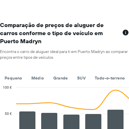
estações
carro
de
de
aluguer
aluguer
O
por
gráfico
Comparação de preços de aluguer de
um
apresenta
dia
carros conforme o tipo de veículo em
rent-
numa
Puerto Madryn
a-
ordenada
cars
numa
Encontra o carro de aluguer ideal para ti em Puerto Madryn ao comparar
abcissa
preços entre tipos de veículos.
O
gráfico
apresenta
Pequeno
Médio
Grande
SUV
Todo-o-terreno
as
quatro
100 €
rent-
Combination
Chart
a-
graphic.
chart
cars
with
mais
2
baratas
data
50 €
series.
numa
ordenada
The