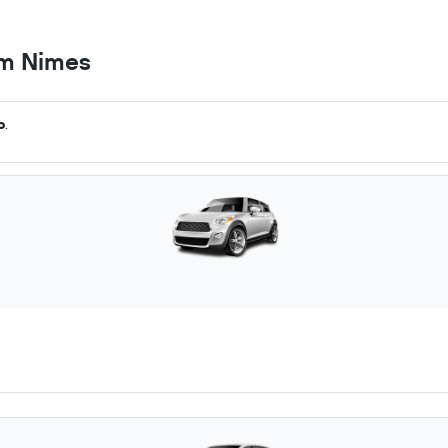
em Nimes
o
.