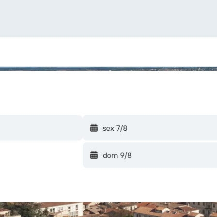
sex 7/8
dom 9/8