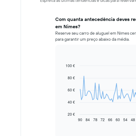
Espreita as últimas tendências e dicas para reserv
Com quanta antecedência deves res
em Nimes?
Reserve seu carro de aluguel em Nimes cer
para garantir um preço abaixo da média.
100 €
Line
Chart
graphic.
chart
with
80 €
91
data
60 €
points.
O
40 €
gráfico
seguinte
20 €
apresenta
90
84
78
72
66
60
54
48
End
of
a
interactive
evolução
chart