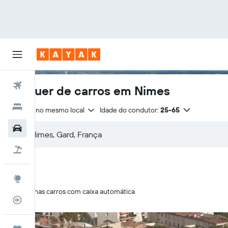
Voos
Aluguer de carros em Nimes
Hotéis
Entrega no mesmo local
Idade do condutor:
25-65
Carros
Voo+Hotel
Explore
Apenas carros com caixa automática
Monitorizador de voos