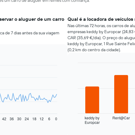
ares um carro de aluguer em Nimes com confiança.
ervar o aluguer de um carro
Qual é a locadora de veículo
Nas últimas 72 horas, os carros de a
empresas keddy by Europcar (24,83 €
ca de 7 dias antes da sua viagem
CAR (35,69 €/dia). O preço do alugue
keddy by Europcar, 1 Rue Sainte Fel
(0,2 km do centro da cidade).
Bar
Chart
graphic.
chart
with
4
bars.
O
gráfico
seguinte
apresenta
keddy by
Rent@Car
42
36
30
24
18
12
6
0
Europcar
as
End
of
quatro
interactive
rent-
chart