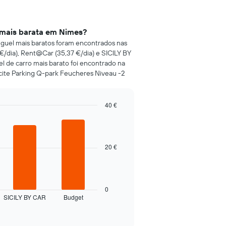
s mais barata em Nimes?
luguel mais baratos foram encontrados nas
/dia), Rent@Car (35,37 €/dia) e SICILY BY
l de carro mais barato foi encontrado na
icite Parking Q-park Feucheres Niveau -2
40 €
20 €
0
SICILY BY CAR
Budget