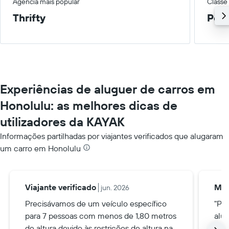
Agência mais popular
Classe
Thrifty
Peq
Experiências de aluguer de carros em
Honolulu: as melhores dicas de
utilizadores da KAYAK
Informações partilhadas por viajantes verificados que alugaram
um carro em Honolulu
Viajante verificado
Mar
jun. 2026
Precisávamos de um veículo específico
"Pla
para 7 pessoas com menos de 1,80 metros
alu
de altura devido às restrições de altura na
tra