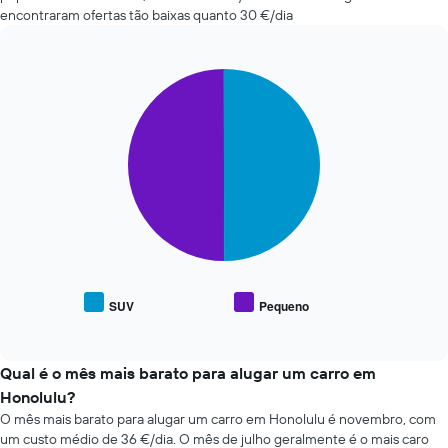
reserva
baratas
encontraram ofertas tão baixas quanto 30 €/dia
numa
nas
abcissa
últimas
O
72
gráfico
Pie
Chart
horas
graphic.
apresenta
chart
O
with
o
gráfico
2
preço
apresenta
slices.
médio
as
do
quatro
O
carro
rent-
gráfico
de
a-
seguinte
aluguer
cars
apresenta
numa
mais
o
ordenada
baratas
preço
numa
médio
SUV
Pequeno
abcissa
End
de
of
O
carros
interactive
gráfico
de
chart
apresenta
aluguer
Qual é o mês mais barato para alugar um carro em
as
populares
Honolulu?
quatro
O mês mais barato para alugar um carro em Honolulu é novembro, com
rent-
um custo médio de 36 €/dia. O mês de julho geralmente é o mais caro
a-