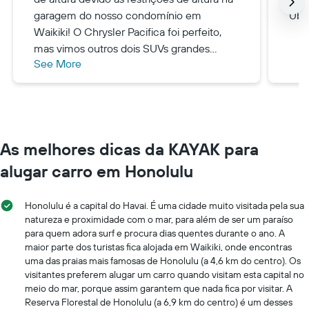
garagem do nosso condomínio em
Ube
Waikiki! O Chrysler Pacifica foi perfeito,
mas vimos outros dois SUVs grandes
See More
serem recusados devido à sua altura. Faça
sua pesquisa antes de fazer uma escolha,
pois o estacionamento no Havai pode ser
restritivo.
As melhores dicas da KAYAK para
alugar carro em Honolulu
Honolulu é a capital do Havai. É uma cidade muito visitada pela sua
natureza e proximidade com o mar, para além de ser um paraíso
para quem adora surf e procura dias quentes durante o ano. A
maior parte dos turistas fica alojada em Waikiki, onde encontras
uma das praias mais famosas de Honolulu (a 4,6 km do centro). Os
visitantes preferem alugar um carro quando visitam esta capital no
meio do mar, porque assim garantem que nada fica por visitar. A
Reserva Florestal de Honolulu (a 6,9 km do centro) é um desses