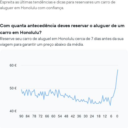
Espreita as últimas tendências e dicas para reservares um carro de
aluguer em Honolulu com confiança.
Com quanta antecedência deves reservar o aluguer de um
carro em Honolulu?
Reserve seu carro de aluguel em Honolulu cerca de 7 dias antes da sua
viagem para garantir um preço abaixo da média.
60 €
Line
Chart
graphic.
chart
with
91
data
50 €
points.
O
gráfico
seguinte
40 €
apresenta
90
84
78
72
66
60
54
48
42
36
30
24
18
12
6
0
End
of
a
interactive
evolução
chart