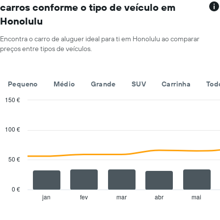
apresenta
dia
carros conforme o tipo de veículo em
rent-
numa
Honolulu
a-
ordenada
cars
numa
Encontra o carro de aluguer ideal para ti em Honolulu ao comparar
abcissa
preços entre tipos de veículos.
O
gráfico
apresenta
Pequeno
Médio
Grande
SUV
Carrinha
Tod
as
quatro
150 €
rent-
Combination
Chart
a-
graphic.
chart
cars
with
100 €
mais
2
baratas
data
series.
numa
50 €
ordenada
The
chart
has
0 €
1
jan
fev
mar
abr
mai
End
of
X
interactive
axis
chart