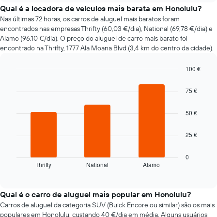
do
Qual é a locadora de veículos mais barata em Honolulu?
preço
Nas últimas 72 horas, os carros de aluguel mais baratos foram
de
encontrados nas empresas Thrifty (60,03 €/dia), National (69,78 €/dia) e
um
Alamo (96,10 €/dia). O preço do aluguel de carro mais barato foi
carro
encontrado na Thrifty, 1777 Ala Moana Blvd (3,4 km do centro da cidade).
de
aluguer
100 €
com
a
Bar
Chart
graphic.
chart
aproximação
75 €
with
da
3
data
bars.
50 €
da
reserva
O
O
25 €
gráfico
gráfico
seguinte
apresenta
apresenta
0
o
Thrifty
National
Alamo
as
End
número
of
quatro
interactive
de
rent-
chart
dias
a-
Qual é o carro de aluguel mais popular em Honolulu?
antes
cars
Carros de aluguel da categoria SUV (Buick Encore ou similar) são os mais
da
mais
populares em Honolulu, custando 40 €/dia em média. Alguns usuários