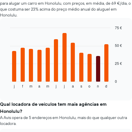
para alugar um carro em Honolulu, com preços, em média, de 69 €/dia, o
cars
que costuma ser 23% acima do preço médio anual do aluguel em
mais
Honolulu.
baratas
numa
ordenada
75 €
Bar
Chart
graphic.
chart
with
50 €
12
bars.
25 €
O
gráfico
seguinte
apresenta
0
j
f
m
a
m
j
j
a
s
o
n
d
o
End
of
preço
interactive
médio
chart
de
Qual locadora de veículos tem mais agências em
um
Honolulu?
carro
A Avis opera de 5 endereços em Honolulu, mais do que qualquer outra
de
locadora.
aluguer
por