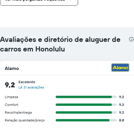
Avaliações e diretório de aluguer de
carros em Honolulu
Alamo
Excelente
9,2
Lê 31 avaliações
Limpeza
9.2
Comfort
9.2
Recolha/entrega
9.2
Relação qualidade/preço
8.8