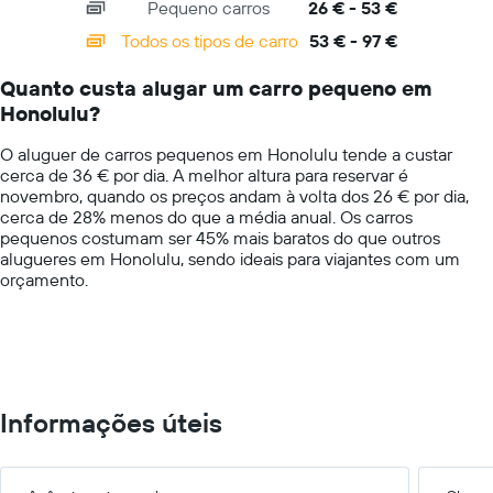
Pequeno carros
26 € - 53 €
displaying
categories.
Todos os tipos de carro
53 € - 97 €
Range:
14
Quanto custa alugar um carro pequeno em
categories.
Honolulu?
The
chart
O aluguer de carros pequenos em Honolulu tende a custar
has
cerca de 36 € por dia. A melhor altura para reservar é
1
novembro, quando os preços andam à volta dos 26 € por dia,
Y
cerca de 28% menos do que a média anual. Os carros
axis
pequenos costumam ser 45% mais baratos do que outros
displaying
alugueres em Honolulu, sendo ideais para viajantes com um
values.
orçamento.
Range:
0
to
150.
Informações úteis