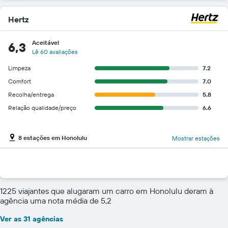
Hertz
Aceitável
6,3
Lê 60 avaliações
Limpeza
7.2
Comfort
7.0
Recolha/entrega
5.8
Relação qualidade/preço
6.6
8 estações em Honolulu
Mostrar estações
1225 viajantes que alugaram um carro em Honolulu deram à
agência uma nota média de 5,2
Ver as 31 agências