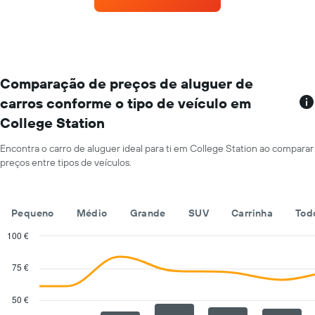
com
de
mais
um
estações
carro
de
de
aluguer
aluguer
O
por
gráfico
Comparação de preços de aluguer de
um
apresenta
dia
carros conforme o tipo de veículo em
rent-
numa
College Station
a-
ordenada
cars
numa
Encontra o carro de aluguer ideal para ti em College Station ao comparar
abcissa
preços entre tipos de veículos.
O
gráfico
apresenta
Pequeno
Médio
Grande
SUV
Carrinha
Tod
as
quatro
100 €
rent-
Combination
Chart
a-
graphic.
chart
75 €
cars
with
mais
2
baratas
data
50 €
series.
numa