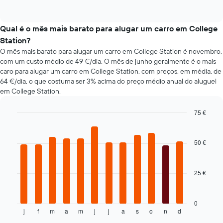
gráfico
of
carros
interactive
apresenta
de
chart
as
aluguer
Qual é o mês mais barato para alugar um carro em College
quatro
populares
Station?
rent-
O mês mais barato para alugar um carro em College Station é novembro,
a-
com um custo médio de 49 €/dia. O mês de junho geralmente é o mais
cars
mais
caro para alugar um carro em College Station, com preços, em média, de
baratas
64 €/dia, o que costuma ser 3% acima do preço médio anual do aluguel
numa
em College Station.
ordenada
75 €
Bar
Chart
graphic.
chart
with
50 €
12
bars.
25 €
O
gráfico
seguinte
apresenta
0
j
f
m
a
m
j
j
a
s
o
n
d
o
End
of
preço