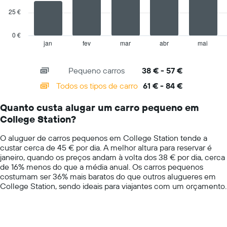
ordenada
25 €
The
chart
has
0 €
1
jan
fev
mar
abr
mai
End
of
X
interactive
axis
chart
Pequeno carros
38 € - 57 €
displaying
categories.
Todos os tipos de carro
61 € - 84 €
Range:
14
Quanto custa alugar um carro pequeno em
categories.
College Station?
The
chart
O aluguer de carros pequenos em College Station tende a
has
custar cerca de 45 € por dia. A melhor altura para reservar é
1
janeiro, quando os preços andam à volta dos 38 € por dia, cerca
Y
de 16% menos do que a média anual. Os carros pequenos
axis
costumam ser 36% mais baratos do que outros alugueres em
displaying
College Station, sendo ideais para viajantes com um orçamento.
values.
Range:
0
to
100.