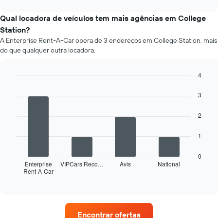
interactive
médio
chart
de
Qual locadora de veículos tem mais agências em College
um
Station?
carro
A Enterprise Rent-A-Car opera de 3 endereços em College Station, mais
de
do que qualquer outra locadora.
aluguer
por
mês
4
O
Bar
Chart
gráfico
graphic.
chart
3
apresenta
with
4
os
2
bars.
meses
do
O
1
ano
gráfico
numa
seguinte
abcissa
0
apresenta
Enterprise
VIPCars Reco…
Avis
National
O
Rent-A-Car
as
End
gráfico
of
quatro
apresenta
interactive
rent-
chart
o
a-
preço
cars
médio
Encontrar ofertas