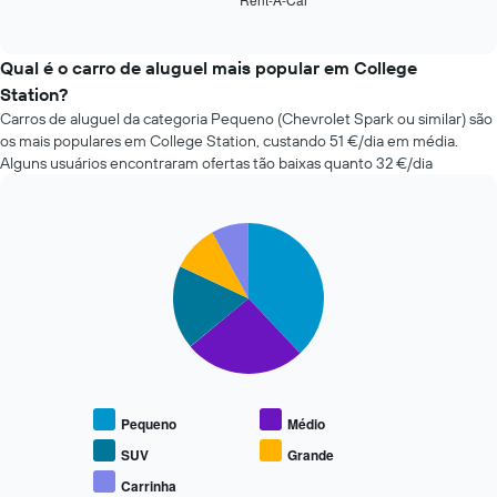
as
End
dias
of
quatro
antes
interactive
rent-
chart
da
a-
Qual é o carro de aluguel mais popular em College
reserva
cars
numa
Station?
mais
abcissa
Carros de aluguel da categoria Pequeno (Chevrolet Spark ou similar) são
baratas
O
os mais populares em College Station, custando 51 €/dia em média.
nas
gráfico
Alguns usuários encontraram ofertas tão baixas quanto 32 €/dia
últimas
apresenta
72
o
horas
preço
O
Pie
Chart
médio
graphic.
chart
gráfico
do
with
apresenta
carro
5
as
de
slices.
quatro
aluguer
rent-
numa
O
a-
ordenada
gráfico
cars
seguinte
mais
apresenta
baratas
Pequeno
Médio
o
numa
preço
SUV
Grande
abcissa
médio
Carrinha
O
End
de