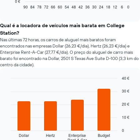
seguinte
0 €
apresenta
90
84
78
72
66
60
54
48
42
36
30
24
18
12
6
0
End
of
a
interactive
evolução
chart
do
Qual é a locadora de veículos mais barata em College
preço
Station?
de
Nas últimas 72 horas, os carros de aluguel mais baratos foram
um
encontrados nas empresas Dollar (26,23 €/dia), Hertz (26,23 €/dia) e
carro
Enterprise Rent-A-Car (27,77 €/dia). O preço do aluguel de carro mais
de
barato foi encontrado na Dollar, 2501 S Texas Ave Suite D-100 (3,3 km do
aluguer
centro da cidade).
com
a
aproximação
40 €
da
Bar
Chart
data
graphic.
chart
30 €
da
with
4
reserva
20 €
bars.
O
gráfico
O
10 €
apresenta
gráfico
o
seguinte
0
número
apresenta
Dollar
Hertz
Enterprise
Budget
de
Rent-A-Car