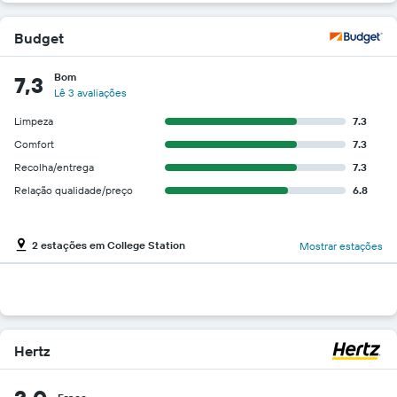
Budget
Bom
7,3
Lê 3 avaliações
Limpeza
7.3
Comfort
7.3
Recolha/entrega
7.3
Relação qualidade/preço
6.8
2 estações em College Station
Mostrar estações
Hertz