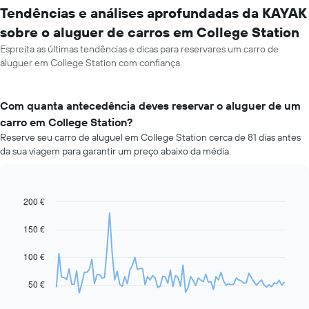
Tendências e análises aprofundadas da KAYAK
sobre o aluguer de carros em College Station
Espreita as últimas tendências e dicas para reservares um carro de
aluguer em College Station com confiança.
Com quanta antecedência deves reservar o aluguer de um
carro em College Station?
Reserve seu carro de aluguel em College Station cerca de 81 dias antes
da sua viagem para garantir um preço abaixo da média.
200 €
Line
Chart
graphic.
chart
with
150 €
91
data
100 €
points.
O
50 €
gráfico