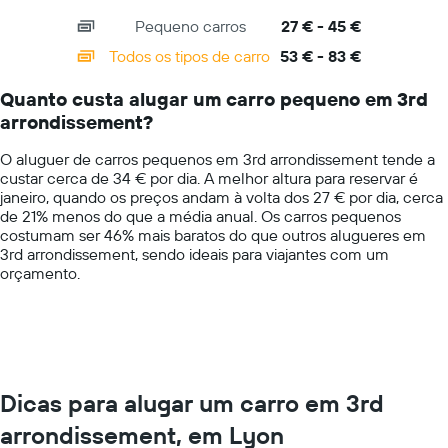
axis
chart
Pequeno carros
27 € - 45 €
displaying
categories.
Todos os tipos de carro
53 € - 83 €
Range:
14
Quanto custa alugar um carro pequeno em 3rd
categories.
arrondissement?
The
chart
O aluguer de carros pequenos em 3rd arrondissement tende a
has
custar cerca de 34 € por dia. A melhor altura para reservar é
1
janeiro, quando os preços andam à volta dos 27 € por dia, cerca
Y
de 21% menos do que a média anual. Os carros pequenos
axis
costumam ser 46% mais baratos do que outros alugueres em
displaying
3rd arrondissement, sendo ideais para viajantes com um
values.
orçamento.
Range:
0
to
100.
Dicas para alugar um carro em 3rd
arrondissement, em Lyon