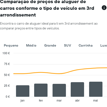
gráfico
Comparação de preços de aluguer de
apresenta
carros conforme o tipo de veículo em 3rd
os
arrondissement
meses
do
ano
Encontra o carro de aluguer ideal para ti em 3rd arrondissement ao
numa
comparar preços entre tipos de veículos.
abcissa
O
gráfico
Pequeno
Médio
Grande
SUV
Carrinha
Lux
apresenta
o
100 €
preço
Combination
Chart
médio
graphic.
chart
75 €
de
with
um
2
carro
data
50 €
series.
de
aluguer
25 €
The
por
chart
um
has
dia
0 €
1
numa
jan
fev
mar
abr
mai
End
of
X
ordenada
interactive