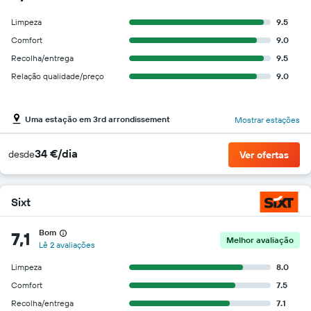
Limpeza
9.5
Comfort
9.0
Recolha/entrega
9.5
Relação qualidade/preço
9.0
Uma estação em 3rd arrondissement
Mostrar estações
34 €/dia
desde
Ver ofertas
Sixt
Bom
7,1
Melhor avaliação
Lê 2 avaliações
Limpeza
8.0
Comfort
7.5
Recolha/entrega
7.1