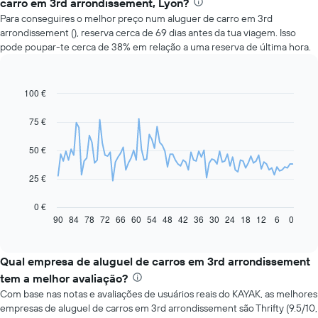
carro em 3rd arrondissement, Lyon?
Para conseguires o melhor preço num aluguer de carro em 3rd
arrondissement (), reserva cerca de 69 dias antes da tua viagem. Isso
pode poupar-te cerca de 38% em relação a uma reserva de última hora.
100 €
Line
Chart
graphic.
chart
with
75 €
91
data
50 €
points.
O
25 €
gráfico
seguinte
0 €
apresenta
90
84
78
72
66
60
54
48
42
36
30
24
18
12
6
0
End
of
a
interactive
evolução
chart
do
Qual empresa de aluguel de carros em 3rd arrondissement
preço
tem a melhor avaliação?
de
Com base nas notas e avaliações de usuários reais do KAYAK, as melhores
um
empresas de aluguel de carros em 3rd arrondissement são Thrifty (9.5/10,
carro