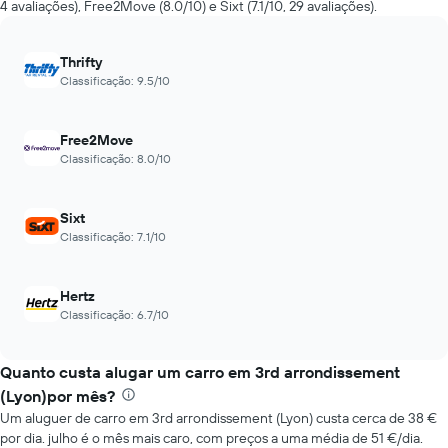
4 avaliações), Free2Move (8.0/10) e Sixt (7.1/10, 29 avaliações).
de
aluguer
com
Thrifty
a
Classificação: 9.5/10
aproximação
da
data
Free2Move
da
Classificação: 8.0/10
reserva
O
gráfico
Sixt
apresenta
o
Classificação: 7.1/10
número
de
dias
Hertz
antes
Classificação: 6.7/10
da
reserva
numa
Quanto custa alugar um carro em 3rd arrondissement
abcissa
(Lyon)por mês?
O
Um aluguer de carro em 3rd arrondissement (Lyon) custa cerca de 38 €
gráfico
por dia. julho é o mês mais caro, com preços a uma média de 51 €/dia.
apresenta