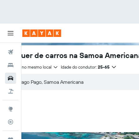
Voos
Aluguer de carros na Samoa American
Hotéis
Entrega no mesmo local
Idade do condutor:
25-65
Carros
Voo+Hotel
Explore
Monitorizador de voos