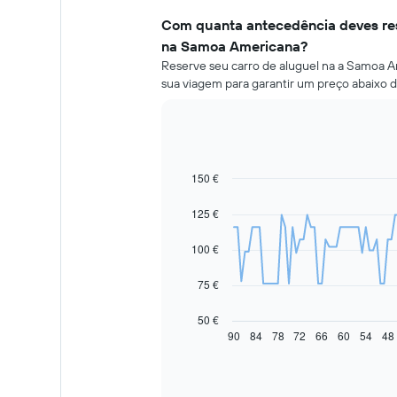
Com quanta antecedência deves res
na Samoa Americana?
Reserve seu carro de aluguel na a Samoa A
sua viagem para garantir um preço abaixo 
150 €
Line
Chart
graphic.
chart
with
125 €
91
data
100 €
points.
O
75 €
gráfico
seguinte
50 €
apresenta
90
84
78
72
66
60
54
48
End
of
a
interactive
evolução
chart
do