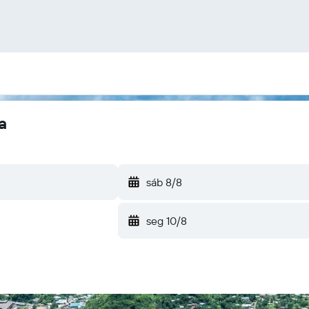
a
sáb 8/8
seg 10/8