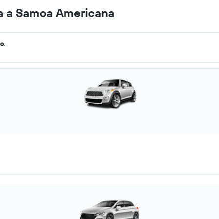
na a Samoa Americana
go
.