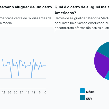
ervar o aluguer de um carro
Qual é o carro de aluguel mai
Americana?
mericana cerca de 82 dias antes da
Carros de aluguel da categoria Médio
da média.
populares na a Samoa Americana, cu
encontraram ofertas tão baixas quan
Pie
Chart
graphic.
chart
with
3
slices.
O
gráfico
seguinte
apresenta
o
preço
Médio
42
36
30
24
18
12
6
0
médio
SUV
End
de
of
carros
interactive