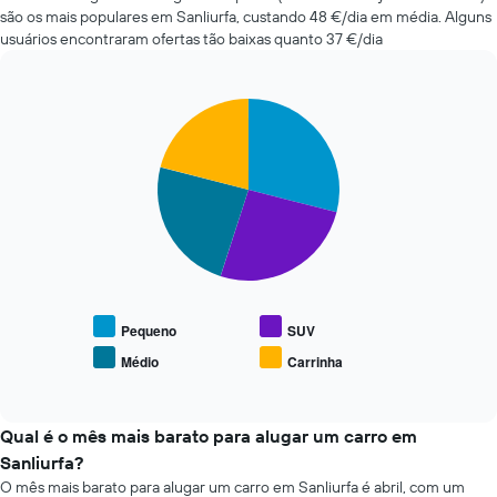
reserva
mais
são os mais populares em Sanliurfa, custando 48 €/dia em média. Alguns
numa
baratas
usuários encontraram ofertas tão baixas quanto 37 €/dia
abcissa
nas
O
últimas
gráfico
72
apresenta
Pie
Chart
horas
o
graphic.
chart
O
with
preço
gráfico
4
médio
apresenta
slices.
do
as
carro
quatro
O
de
rent-
gráfico
aluguer
a-
seguinte
numa
cars
apresenta
ordenada
mais
o
baratas
preço
Pequeno
SUV
numa
médio
Médio
Carrinha
abcissa
End
de
of
O
carros
interactive
gráfico
de
chart
apresenta
aluguer
Qual é o mês mais barato para alugar um carro em
as
populares
Sanliurfa?
quatro
O mês mais barato para alugar um carro em Sanliurfa é abril, com um
rent-