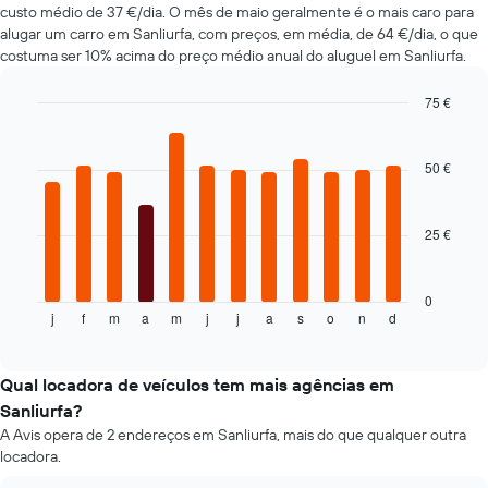
custo médio de 37 €/dia. O mês de maio geralmente é o mais caro para
a-
alugar um carro em Sanliurfa, com preços, em média, de 64 €/dia, o que
cars
costuma ser 10% acima do preço médio anual do aluguel em Sanliurfa.
mais
baratas
numa
75 €
ordenada
Bar
Chart
graphic.
chart
with
50 €
12
bars.
25 €
O
gráfico
seguinte
apresenta
0
j
f
m
a
m
j
j
a
s
o
n
d
o
End
of
preço
interactive
médio
chart
de
Qual locadora de veículos tem mais agências em
um
Sanliurfa?
carro
A Avis opera de 2 endereços em Sanliurfa, mais do que qualquer outra
de
locadora.
aluguer
por