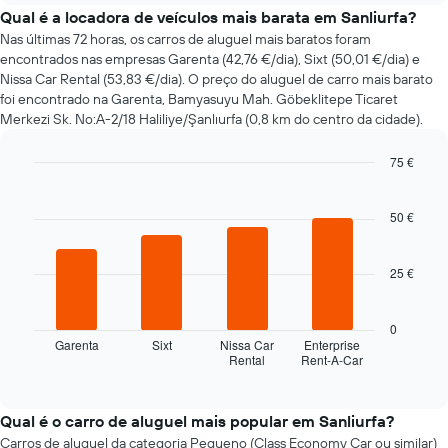
do
Qual é a locadora de veículos mais barata em Sanliurfa?
preço
Nas últimas 72 horas, os carros de aluguel mais baratos foram
de
encontrados nas empresas Garenta (42,76 €/dia), Sixt (50,01 €/dia) e
um
Nissa Car Rental (53,83 €/dia). O preço do aluguel de carro mais barato
carro
foi encontrado na Garenta, Bamyasuyu Mah. Göbeklitepe Ticaret
de
Merkezi Sk. No:A-2/18 Haliliye/Şanlıurfa (0,8 km do centro da cidade).
aluguer
com
75 €
a
aproximação
Bar
Chart
graphic.
chart
da
with
50 €
data
4
da
bars.
reserva
25 €
O
O
gráfico
gráfico
apresenta
seguinte
0
o
apresenta
Garenta
Sixt
Nissa Car
Enterprise
número
Rental
Rent-A-Car
as
End
de
of
quatro
interactive
dias
rent-
chart
antes
a-
Qual é o carro de aluguel mais popular em Sanliurfa?
da
cars
Carros de aluguel da categoria Pequeno (Class Economy Car ou similar)