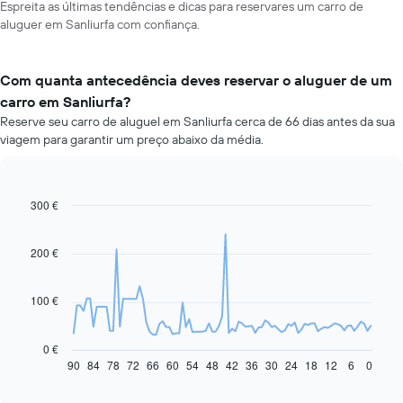
Espreita as últimas tendências e dicas para reservares um carro de
aluguer em Sanliurfa com confiança.
Com quanta antecedência deves reservar o aluguer de um
carro em Sanliurfa?
Reserve seu carro de aluguel em Sanliurfa cerca de 66 dias antes da sua
viagem para garantir um preço abaixo da média.
300 €
Line
Chart
graphic.
chart
with
91
200 €
data
points.
100 €
O
gráfico
seguinte
0 €
apresenta
90
84
78
72
66
60
54
48
42
36
30
24
18
12
6
0
End
of
a
interactive
evolução
chart