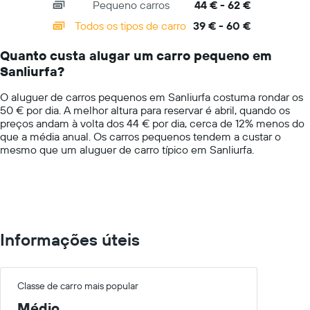
Pequeno carros
44 € - 62 €
displaying
categories.
Todos os tipos de carro
39 € - 60 €
Range:
14
Quanto custa alugar um carro pequeno em
categories.
Sanliurfa?
The
chart
O aluguer de carros pequenos em Sanliurfa costuma rondar os
has
50 € por dia. A melhor altura para reservar é abril, quando os
1
preços andam à volta dos 44 € por dia, cerca de 12% menos do
Y
que a média anual. Os carros pequenos tendem a custar o
axis
mesmo que um aluguer de carro típico em Sanliurfa.
displaying
values.
Range:
0
to
75.
Informações úteis
Classe de carro mais popular
Médio