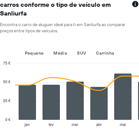
apresenta
dia
carros conforme o tipo de veículo em
rent-
numa
Sanliurfa
a-
ordenada
cars
numa
Encontra o carro de aluguer ideal para ti em Sanliurfa ao comparar
abcissa
preços entre tipos de veículos.
O
gráfico
apresenta
Pequeno
Médio
SUV
Carrinha
as
quatro
75 €
rent-
Combination
Chart
a-
graphic.
chart
cars
with
50 €
mais
2
baratas
data
series.
numa
25 €
ordenada
The
chart
has
0 €
1
jan
fev
mar
abr
mai
End
of
X
interactive
axis
chart